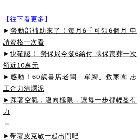
【往下看更多】
►
勞動部補助來了！每月6千可領6個月 申
請資格一次看
►
快確認！ 勞保局今發6給付 國保喪葬一次
領近10萬元
►
感動！60歲書店老闆「單腳」救家園 志
工合力清爛泥
►踩著空氣，邁向極限，讓每一步都輕盈有
力
PR
►帶著皮克敏一起出門吧