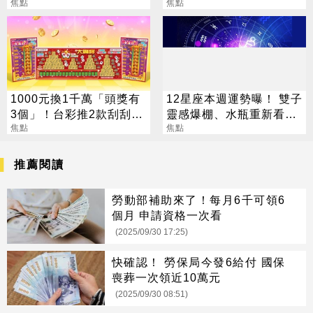
元」買法曝光
焦點
焦點
1000元換1千萬「頭獎有
12星座本週運勢曝！ 雙子
3個」！台彩推2款刮刮樂
靈感爆棚、水瓶重新看見
總獎金逾33億
焦點
目標
焦點
推薦閱讀
勞動部補助來了！每月6千可領6
個月 申請資格一次看
(2025/09/30 17:25)
快確認！ 勞保局今發6給付 國保
喪葬一次領近10萬元
(2025/09/30 08:51)