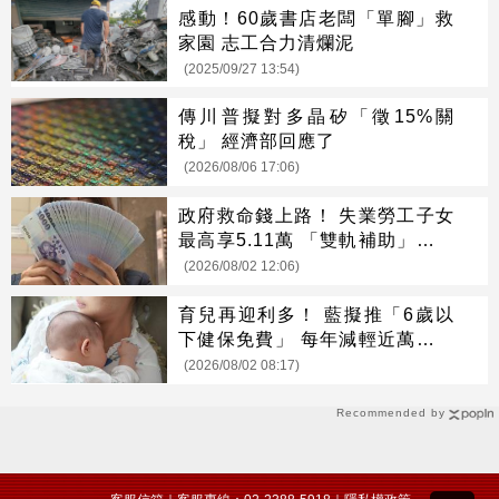
感動！60歲書店老闆「單腳」救
家園 志工合力清爛泥
(2025/09/27 13:54)
傳川普擬對多晶矽「徵15%關
稅」 經濟部回應了
(2026/08/06 17:06)
政府救命錢上路！ 失業勞工子女
最高享5.11萬 「雙軌補助」一次
看懂
(2026/08/02 12:06)
育兒再迎利多！ 藍擬推「6歲以
下健保免費」 每年減輕近萬元負
擔
(2026/08/02 08:17)
Recommended by