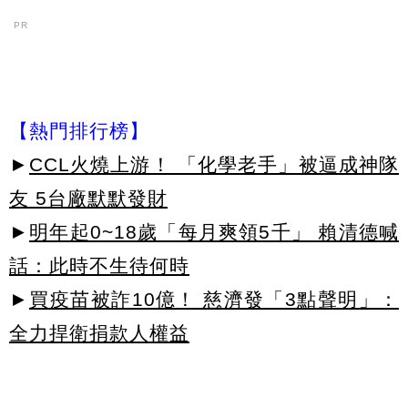
PR
【熱門排行榜】
►
CCL火燒上游！ 「化學老手」被逼成神隊
友 5台廠默默發財
►
明年起0~18歲「每月爽領5千」 賴清德喊
話：此時不生待何時
►
買疫苗被詐10億！ 慈濟發「3點聲明」：
全力捍衛捐款人權益