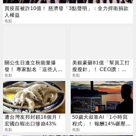
買疫苗被詐10億！ 慈濟發「3點聲明」：全力捍衛捐款
人權益
焦點
關公生日逢立秋能量爆
美銀豪砸81億「幫員工打
發！ 專家點名「這些人」
瘦瘦針」！ CEO讚：一
別亂拜
焦點
項值得的投資
焦點
遭台灣友邦封鎖16個月！
50歲大叔靠AI「1小時寫
宏國白蝦出口慘崩43%
程式」！ 報酬14%碾壓標
焦點
普 直接辭職去炒股
焦點