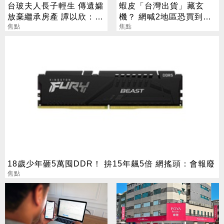
台玻夫人長子輕生 傳遺孀
蝦皮「台灣出貨」藏玄
放棄繼承房產 譚以欣：不
機？ 網喊2地區恐買到假
實內容二次傷害
焦點
貨 專家揭真相
焦點
18歲少年砸5萬囤DDR！ 拚15年飆5倍 網搖頭：會報廢
焦點