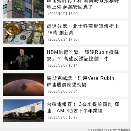
輝達落腳北士科 新壽盼直接移轉
地上權 蔣萬安回應了
(2025/10/01 13:00)
輝達效應！北士科商辦單價衝上
78萬 創新高
(2025/09/24 17:36)
HBM供應吃緊「輝達Rubin擬降
規」？ 高盛反讚記憶體：牛市才
開始
(2026/08/07 10:14)
馬斯克喊話「只用Vera Rubin」
輝達股價應聲勁揚
(2026/08/06 08:54)
台積電報喜！ 3奈米提前衝刺 輝
達、AMD助攻下半年業績
(2026/08/05 15:37)
Recommended by