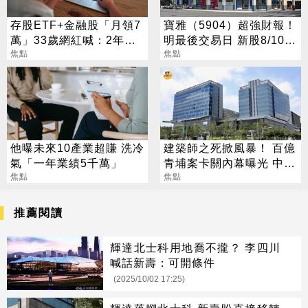
存股ETF+金融股「月領7
寶雅（5904）超強財報！
萬」33歲網紅喊：2年內
明最後交易日 新股8/10股
要退休
焦點
價變十分之一
焦點
他曝未來10產業超賺 洗冷
建築師之死掀風暴！ 百億
氣「一年業績5千萬」
青埔案卡關內幕曝光 中
焦點
央、地方互踢皮球
焦點
推薦閱讀
輝達北士科用地喬不攏？ 李四川
喊話新壽：可開條件
(2025/10/02 17:25)