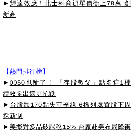
►
輝達效應！北士科商辦單價衝上78萬 創
新高
【熱門排行榜】
►
0050也輸了！ 「存股教父」點名這1檔
績效勝出還更抗跌
►
台股跌170點失守季線 6檔列處置股下周
採新制
►
美擬對多晶矽課稅15% 台廠赴美布局降衝