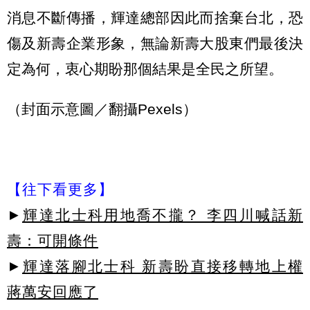
消息不斷傳播，輝達總部因此而捨棄台北，恐
傷及新壽企業形象，無論新壽大股東們最後決
定為何，衷心期盼那個結果是全民之所望。
（封面示意圖／翻攝Pexels）
【往下看更多】
►
輝達北士科用地喬不攏？ 李四川喊話新
壽：可開條件
►
輝達落腳北士科 新壽盼直接移轉地上權
蔣萬安回應了