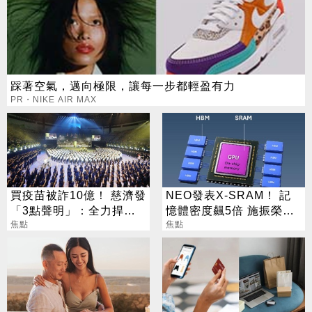
踩著空氣，邁向極限，讓每一步都輕盈有力
PR・NIKE AIR MAX
買疫苗被詐10億！ 慈濟發
NEO發表X-SRAM！ 記
「3點聲明」：全力捍衛
憶體密度飆5倍 施振榮：
捐款人權益
焦點
半導體迎新革命
焦點