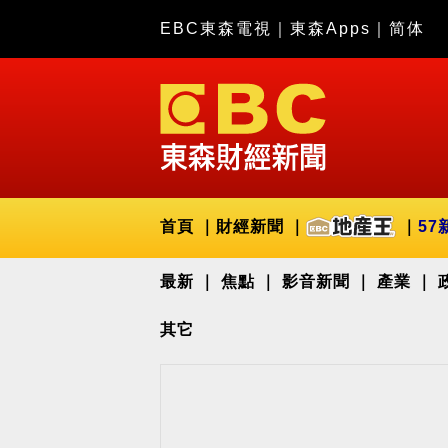
EBC東森電視
｜
東森Apps
｜
简体
首頁
財經新聞
57
最新
焦點
影音新聞
產業
其它