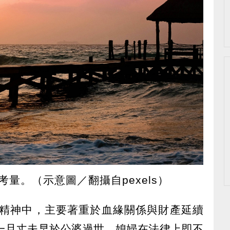
量。（示意圖／翻攝自pexels）
精神中，主要著重於血緣關係與財產延續
一旦丈夫早於公婆過世，媳婦在法律上即不