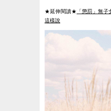
★延伸閱讀★
「懲罰」無子
這樣說