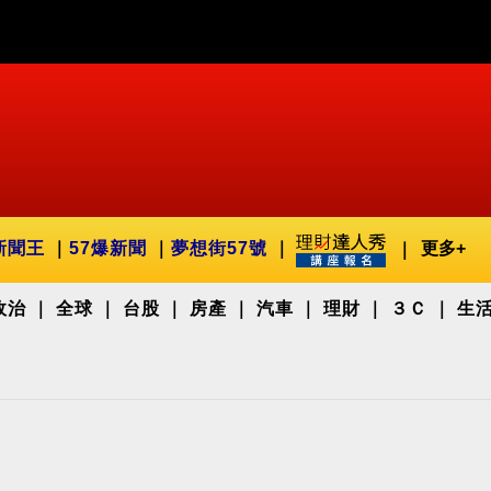
新聞王
57爆新聞
夢想街57號
更多+
政治
全球
台股
房產
汽車
理財
３Ｃ
生