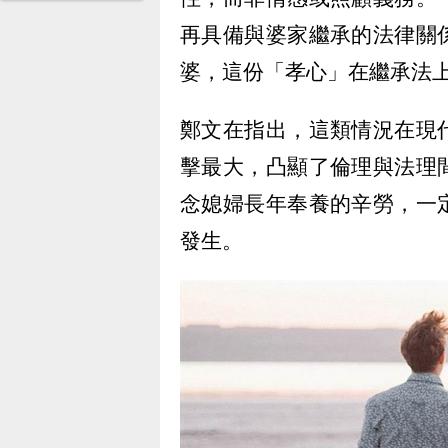
再具備與婆家繼承的法律關
婆，這份「孝心」在繼承法
鄭文在指出，這類情況在現
擊最大，凸顯了倫理與法理
念媳婦長年奉養的辛勞，一
發生。