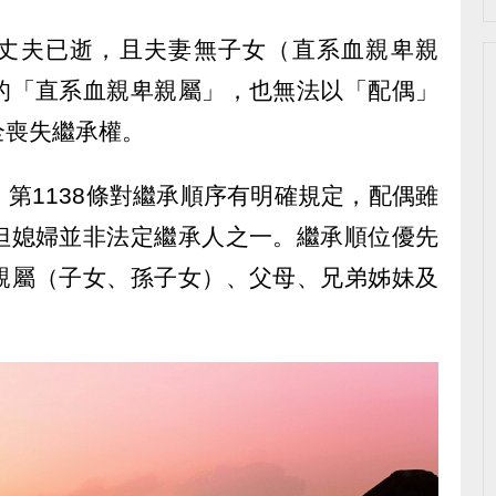
於丈夫已逝，且夫妻無子女（直系血親卑親
的「直系血親卑親屬」，也無法以「配偶」
全喪失繼承權。
第1138條對繼承順序有明確規定，配偶雖
但媳婦並非法定繼承人之一。繼承順位優先
親屬（子女、孫子女）、父母、兄弟姊妹及