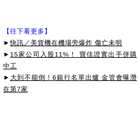
【往下看更多】
►
快訊／美貨機在機場旁爆炸 傷亡未明
►
15家公司入股11%！ 寶佳證實出手併購
中工
►
大到不能倒！6銀行名單出爐 金管會曝潛
在第7家