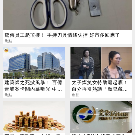
驚傳員工爬頂樓！ 手持刀具情緒失控 好市多回應了
焦點
建築師之死掀風暴！ 百億
太子燦笑女特助遭起底！
青埔案卡關內幕曝光 中
自介再引熱議「魔鬼藏在
央、地方互踢皮球
焦點
細節裡」
焦點