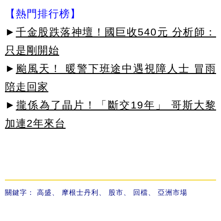
【熱門排行榜】
►
千金股跌落神壇！國巨收540元 分析師：
只是剛開始
►
颱風天！ 暖警下班途中遇視障人士 冒雨
陪走回家
►
攏係為了晶片！「斷交19年」 哥斯大黎
加連2年來台
關鍵字：
高盛
、
摩根士丹利
、
股市
、
回檔
、
亞洲市場