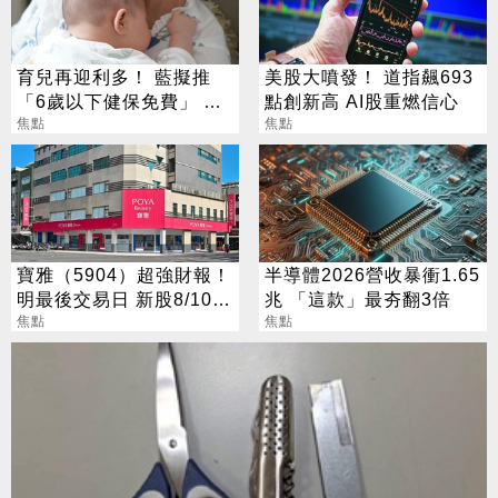
育兒再迎利多！ 藍擬推
美股大噴發！ 道指飆693
「6歲以下健保免費」 每
點創新高 AI股重燃信心
年減輕近萬元負擔
焦點
焦點
寶雅（5904）超強財報！
半導體2026營收暴衝1.65
明最後交易日 新股8/10股
兆 「這款」最夯翻3倍
價變十分之一
焦點
焦點