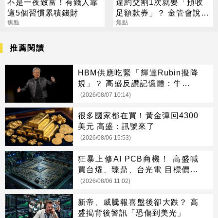
不是一夜致富！有錢人靠
違約交割1次就要「預收
這5個習慣累積錢財
足額款券」？ 金管會說話
焦點
了
焦點
推薦閱讀
HBM供應吃緊「輝達Rubin擬降
規」？ 高盛反讚記憶體：牛市才
開始
(2026/08/07 10:14)
很多國家都在買！黃金彈回4300
美元 高盛：訊號來了
(2026/08/06 15:53)
狂暴上修AI PCB商機！ 高盛喊
買台燿、臻鼎、台光電 目標價曝
光
(2026/08/06 11:02)
新帝、威騰報喜盤後卻大跌？ 高
盛揭背後警訊「恐傷到美光」