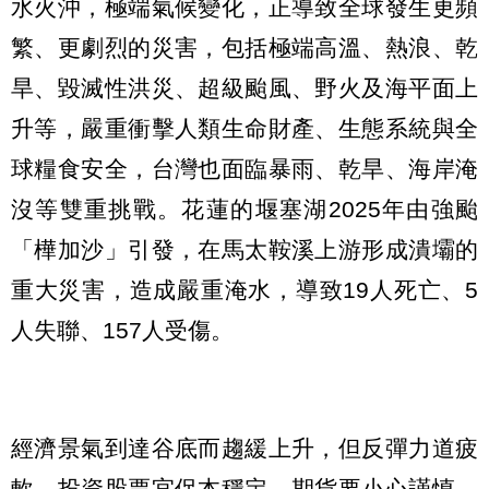
水火沖，極端氣候變化，正導致全球發生更頻
繁、更劇烈的災害，包括極端高溫、熱浪、乾
旱、毀滅性洪災、超級颱風、野火及海平面上
升等，嚴重衝擊人類生命財產、生態系統與全
球糧食安全，台灣也面臨暴雨、乾旱、海岸淹
沒等雙重挑戰。花蓮的堰塞湖2025年由強颱
「樺加沙」引發，在馬太鞍溪上游形成潰壩的
重大災害，造成嚴重淹水，導致19人死亡、5
人失聯、157人受傷。
經濟景氣到達谷底而趨緩上升，但反彈力道疲
軟，投資股票宜保本穩定、期貨要小心謹慎，