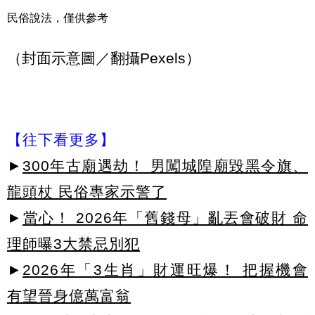
民俗說法，僅供參考
（封面示意圖／翻攝Pexels）
【往下看更多】
►
300年古廟遇劫！ 男闖城隍廟毀黑令旗、
龍頭杖 民俗專家示警了
►
當心！ 2026年「舊錢母」亂丟會破財 命
理師曝3大禁忌別犯
►
2026年「3生肖」財運旺爆！ 把握機會
有望晉身億萬富翁