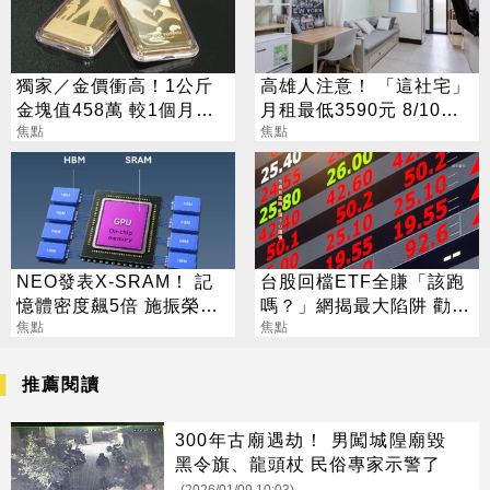
獨家／金價衝高！1公斤
高雄人注意！ 「這社宅」
金塊值458萬 較1個月前
月租最低3590元 8/10起
增近28萬
焦點
放申請
焦點
NEO發表X-SRAM！ 記
台股回檔ETF全賺「該跑
憶體密度飆5倍 施振榮：
嗎？」網揭最大陷阱 勸調
半導體迎新革命
焦點
節1類股
焦點
推薦閱讀
300年古廟遇劫！ 男闖城隍廟毀
黑令旗、龍頭杖 民俗專家示警了