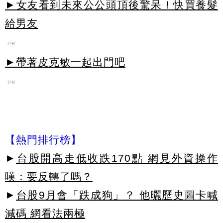
►女友看到未來公公頭頂後驚呆！快買養髮
給男友
PR
►帶著皮克敏一起出門吧
PR
【熱門排行榜】
►
台股開高走低收跌170點 網見外資操作
嘆：要反轉了嗎？
►
台股9月會「跌成狗」？ 他曬歷史圖卡喊
減碼 網看法兩極