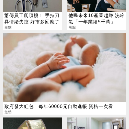
驚傳員工爬頂樓！ 手持刀
他曝未來10產業超賺 洗冷
具情緒失控 好市多回應了
氣「一年業績5千萬」
焦點
焦點
政府發大紅包！每年60000元自動進帳 資格一次看
焦點