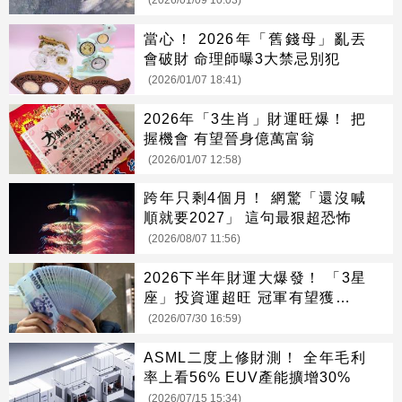
(2026/01/09 10:03)
當心！ 2026年「舊錢母」亂丟
會破財 命理師曝3大禁忌別犯
(2026/01/07 18:41)
2026年「3生肖」財運旺爆！ 把
握機會 有望晉身億萬富翁
(2026/01/07 12:58)
跨年只剩4個月！ 網驚「還沒喊
順就要2027」 這句最狠超恐怖
(2026/08/07 11:56)
2026下半年財運大爆發！ 「3星
座」投資運超旺 冠軍有望獲利但
別當沖
(2026/07/30 16:59)
ASML二度上修財測！ 全年毛利
率上看56% EUV產能擴增30%
(2026/07/15 15:34)