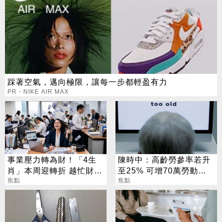
踩著空氣，邁向極限，讓每一步都輕盈有力
PR・NIKE AIR MAX
事業壓力轉為財！「4生
陳時中：高齡勞參率若升
肖」本周迎轉折 越忙財運
至25% 可增70萬勞動人
越旺
焦點
口
焦點