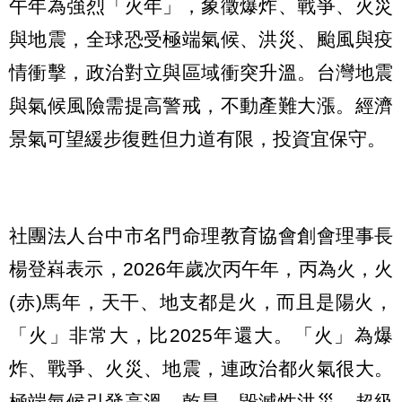
午年為強烈「火年」，象徵爆炸、戰爭、火災
與地震，全球恐受極端氣候、洪災、颱風與疫
情衝擊，政治對立與區域衝突升溫。台灣地震
與氣候風險需提高警戒，不動產難大漲。經濟
景氣可望緩步復甦但力道有限，投資宜保守。
社團法人台中市名門命理教育協會創會理事長
楊登嵙表示，2026年歲次丙午年，丙為火，火
(赤)馬年，天干、地支都是火，而且是陽火，
「火」非常大，比2025年還大。「火」為爆
炸、戰爭、火災、地震，連政治都火氣很大。
極端氣候引發高溫、乾旱、毀滅性洪災、超級