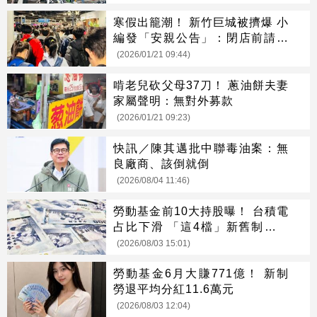
寒假出籠潮！ 新竹巨城被擠爆 小
編發「安親公告」：閉店前請領
回
(2026/01/21 09:44)
啃老兒砍父母37刀！ 蔥油餅夫妻
家屬聲明：無對外募款
(2026/01/21 09:23)
快訊／陳其邁批中聯毒油案：無
良廠商、該倒就倒
(2026/08/04 11:46)
勞動基金前10大持股曝！ 台積電
占比下滑 「這4檔」新舊制全上
榜
(2026/08/03 15:01)
勞動基金6月大賺771億！ 新制
勞退平均分紅11.6萬元
(2026/08/03 12:04)