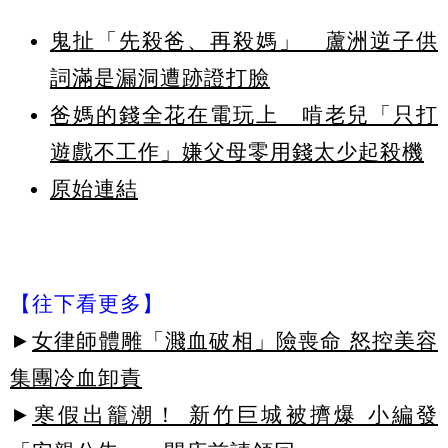
鬼扯「先殺爸、再殺媽」 蘆洲逆子供
詞滿是漏洞遭跡證打臉
爸媽的錢全花在電玩上 啃老兒「只打
遊戲不工作」嫌父母零用錢太少起殺機
原始連結
【往下看更多】
►
女律師體雕「濺血破相」險喪命 怒控美容
集團冷血卸責
►
寒假出籠潮！ 新竹巨城被擠爆 小編發