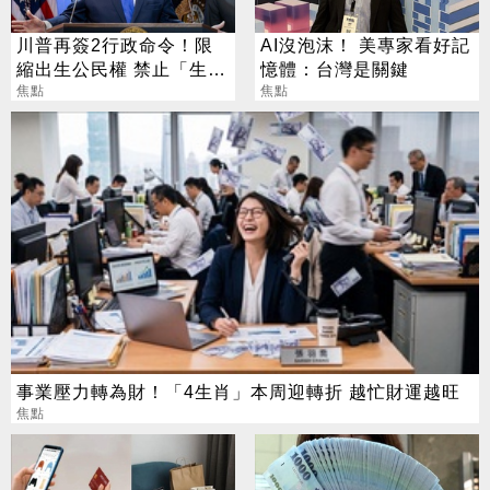
川普再簽2行政命令！限
AI沒泡沫！ 美專家看好記
縮出生公民權 禁止「生育
憶體：台灣是關鍵
旅遊」
焦點
焦點
事業壓力轉為財！「4生肖」本周迎轉折 越忙財運越旺
焦點