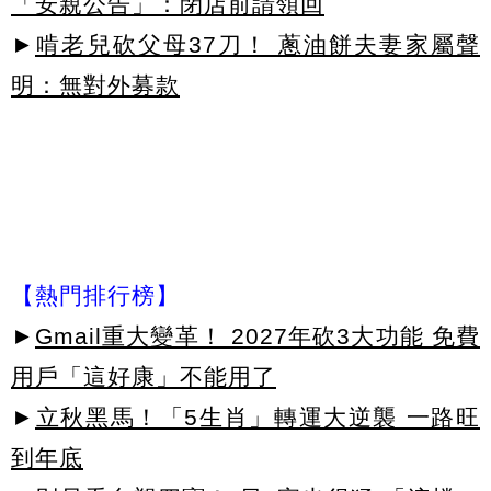
「安親公告」：閉店前請領回
►
啃老兒砍父母37刀！ 蔥油餅夫妻家屬聲
明：無對外募款
【熱門排行榜】
►
Gmail重大變革！ 2027年砍3大功能 免費
用戶「這好康」不能用了
►
立秋黑馬！「5生肖」轉運大逆襲 一路旺
到年底