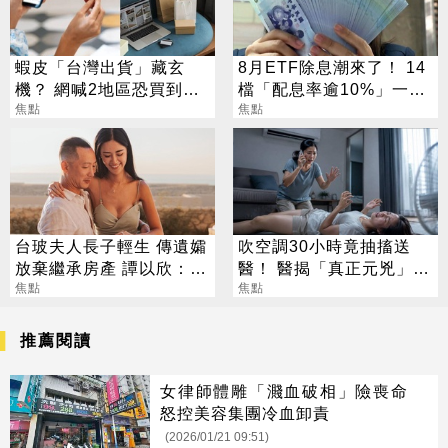
蝦皮「台灣出貨」藏玄
8月ETF除息潮來了！ 14
機？ 網喊2地區恐買到假
檔「配息率逾10%」一次
貨 專家揭真相
焦點
看
焦點
台玻夫人長子輕生 傳遺孀
吹空調30小時竟抽搐送
放棄繼承房產 譚以欣：不
醫！ 醫揭「真正元兇」：
實內容二次傷害
焦點
不是冷氣
焦點
推薦閱讀
女律師體雕「濺血破相」險喪命
怒控美容集團冷血卸責
(2026/01/21 09:51)