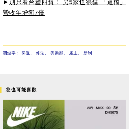
►
別只看台塑四寶！ 另5家也很猛 「這檔」
營收年增衝7倍
關鍵字：
勞退
、
修法
、
勞動部
、
雇主
、
新制
您也可能喜歡