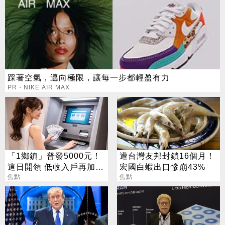
踩著空氣，邁向極限，讓每一步都輕盈有力
PR・NIKE AIR MAX
「1鄉鎮」普發5000元！
遭台灣友邦封鎖16個月！
這日開領 低收入戶再加碼
宏國白蝦出口慘崩43%
2000元
焦點
焦點