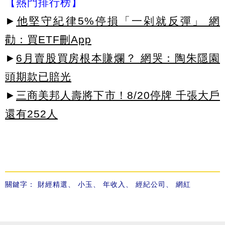
【熱門排行榜】
►
他堅守紀律5%停損「一剁就反彈」 網
勸：買ETF刪App
►
6月賣股買房根本賺爛？ 網哭：陶朱隱園
頭期款已賠光
►
三商美邦人壽將下市！8/20停牌 千張大戶
還有252人
關鍵字：
財經精選
、
小玉
、
年收入
、
經紀公司
、
網紅