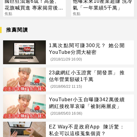
國巨狂瀉逾6成！高盛、
他曝未來10產業超賺 洗冷
花旗喊買進 專家揭背後真
氣「一年業績5千萬」
相
焦點
焦點
推薦閱讀
1萬次點閱可賺300元？ 她公開
YouTube分潤大秘密
(2018/11/29 16:00)
23歲網紅小玉證實「開發票」 推
估年營業額破1千萬
(2018/06/22 11:15)
YouTuber小玉自曝賺342萬後續
網紅接稅單哀嚎「被剝兩層皮」
(2018/05/03 16:06)
EZ Way不是政府App 陳沂驚：
私企可以這樣蒐集個資？