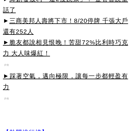
話了
►
三商美邦人壽將下市！8/20停牌 千張大戶
還有252人
►脆友都說相見恨晚！苦甜72%比利時巧克
力 大人味爆紅！
PR
►踩著空氣，邁向極限，讓每一步都輕盈有
力
PR