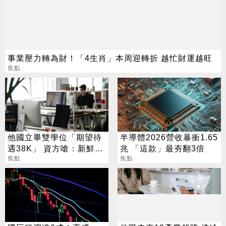
事業壓力轉為財！「4生肖」本周迎轉折 越忙財運越旺
焦點
他國立畢雙學位「期望待
半導體2026營收暴衝1.65
遇38K」 資方嗆：新鮮人
兆 「這款」最夯翻3倍
怎麼可能
焦點
焦點