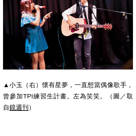
▲小玉（右）懷有星夢，一直想當偶像歌手，
曾參加TPI練習生計畫。左為笑笑。（圖／取
自
鏡週刊
）