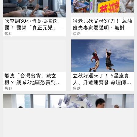
吹空調30小時竟抽搐送
啃老兒砍父母37刀！ 蔥油
醫！ 醫揭「真正元兇」：
餅夫妻家屬聲明：無對外
不是冷氣
焦點
募款
焦點
蝦皮「台灣出貨」藏玄
立秋好運來了！ 5星座貴
機？ 網喊2地區恐買到假
人、升遷運齊發 命理師：
貨 專家揭真相
焦點
把握黃金轉運期
焦點