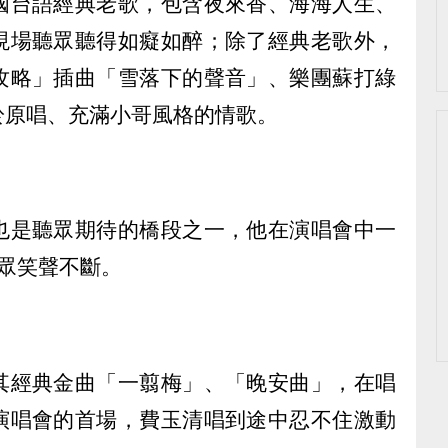
國台語經典老歌，包含夜來香、海海人生、
現場聽眾聽得如癡如醉；除了經典老歌外，
攻略」插曲「雪落下的聲音」、樂團蘇打綠
於原唱、充滿小哥風格的情歌。
也是聽眾期待的橋段之一，他在演唱會中一
眾笑聲不斷。
其經典金曲「一翦梅」、「晚安曲」，在唱
演唱會的首場，費玉清唱到途中忍不住激動