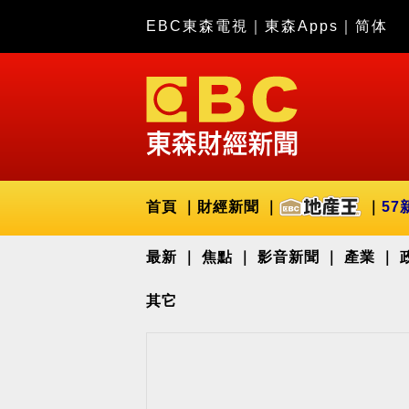
EBC東森電視
｜
東森Apps
｜
简体
首頁
財經新聞
57
最新
焦點
影音新聞
產業
其它