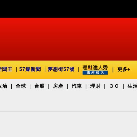
新聞王
57爆新聞
夢想街57號
更多+
政治
全球
台股
房產
汽車
理財
３Ｃ
生