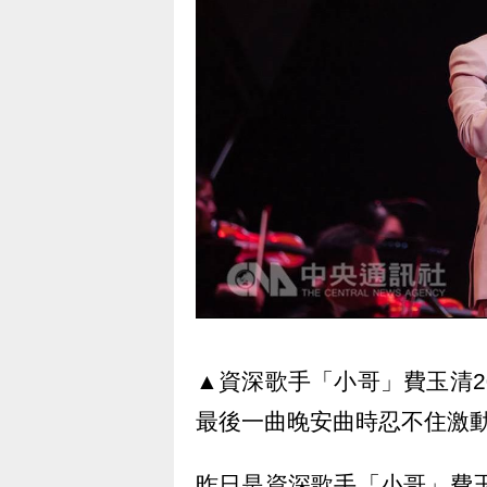
▲資深歌手「小哥」費玉清2
最後一曲晚安曲時忍不住激
昨日是資深歌手「小哥」費玉