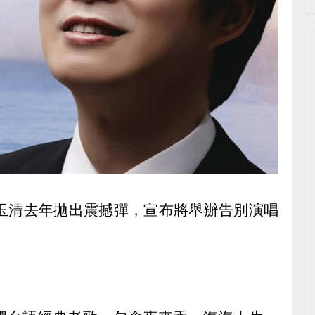
費玉清去年拋出震撼彈，宣布將舉辦告別演唱
）