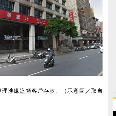
襄理涉嫌盜領客戶存款。（示意圖／取自