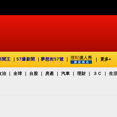
新聞王
57爆新聞
夢想街57號
更多+
政治
全球
台股
房產
汽車
理財
３Ｃ
生