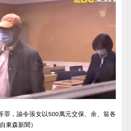
等罪，諭令張女以500萬元交保、余、翁各
攝自東森新聞）