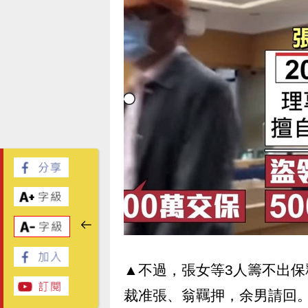
▲不過，張女等3人籌不出
裁准張、翁羈押，余男請回