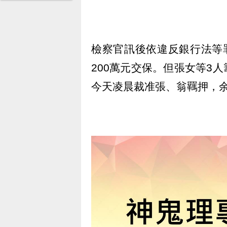
檢察官訊後依違反銀行法等
200萬元交保。但張女等3
今天凌晨裁准張、翁羈押，