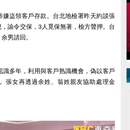
涉嫌盜領客戶存款。台北地檢署昨天約談張
犯，諭令交保，3人覓保無著，檢方聲押。台
，余男請回。
認識多年，利用與客戶熟識機會，偽以客戶
。張女再透過余姓、翁姓親友協助處理金