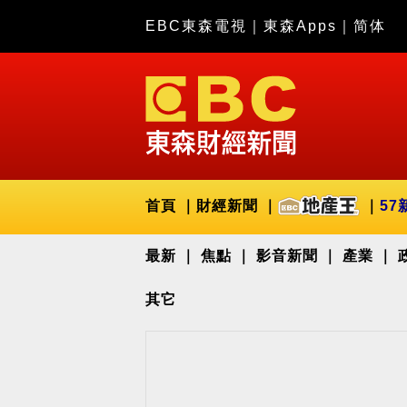
EBC東森電視
｜
東森Apps
｜
简体
首頁
財經新聞
57
最新
焦點
影音新聞
產業
其它