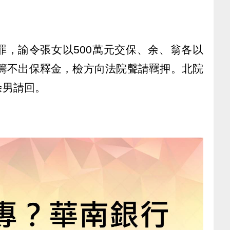
罪，諭令張女以500萬元交保、余、翁各以
人籌不出保釋金，檢方向法院聲請羈押。北院
余男請回。