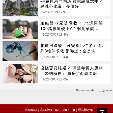
40歲買第一間房 貸款該選幾年？
網誠心建議：長得好！
(2019/11/29 12:37)
弟結婚老家被徵收！ 北漂男帶
100萬被迫硬上A7 網見單價驚呆
了
(2026/08/07 18:48)
想買房遭酸「繳完都比你老」 他
列3物件求救 網嚇退：全是坑
(2026/08/07 18:43)
沒錢更要結婚？ 韓國年輕人瘋開
「婚姻槓桿」 買房拚翻轉階級
(2026/08/07 18:05)
Recommended by
客服信箱
｜客服專線：02-2388-5918｜
隱私權政策