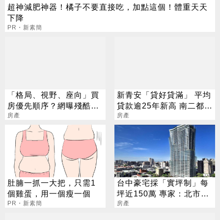
超神減肥神器！橘子不要直接吃，加點這個！體重天天
下降
PR・新素簡
「格局、視野、座向」買
新青安「貸好貸滿」 平均
房優先順序？網曝殘酷現
貸款逾25年新高 南二都揹
實：這點最重要
房產
最久
房產
肚腩一抓一大把，只需1
台中豪宅採「實坪制」每
個雞蛋，用一個瘦一個
坪近150萬 專家：北市1
PR・新素簡
坪恐上看500萬
房產