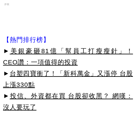
PR
【熱門排行榜】
►
美銀豪砸81億「幫員工打瘦瘦針」！
CEO讚：一項值得的投資
►
台塑四寶衝了！「新科萬金」又漲停 台股
上漲330點
►
投信、外資都在買 台股卻收黑？ 網嘆：
沒人要玩了