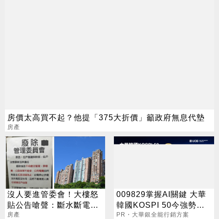
房價太高買不起？他提「375大折價」籲政府無息代墊
房產
沒人要進管委會！大樓怒
009829掌握AI關鍵 大華
貼公告嗆聲：斷水斷電請
韓國KOSPI 50今強勢開
自理
房產
募
PR・大華銀全能行銷方案