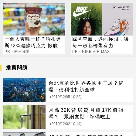
一個人爽嗑一桶？哈根達
踩著空氣，邁向極限，讓
斯72%濃醇巧克力 掀脆友
每一步都輕盈有力
共鳴
PR・哈根達斯
PR・NIKE AIR MAX
推薦閱讀
台北真的比世界各國更宜居？網
曝：便利性打趴全球
(2019/12/05 10:22)
月薪32K背房貸月繳17K值得
嗎？ 眾網友勸：準備吃土
(2019/12/02 10:14)