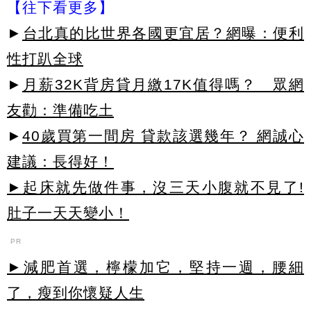
【往下看更多】
►
台北真的比世界各國更宜居？網曝：便利
性打趴全球
►
月薪32K背房貸月繳17K值得嗎？ 眾網
友勸：準備吃土
►
40歲買第一間房 貸款該選幾年？ 網誠心
建議：長得好！
►起床就先做件事，沒三天小腹就不見了!
肚子一天天變小！
PR
►減肥首選，檸檬加它，堅持一週，腰細
了，瘦到你懷疑人生