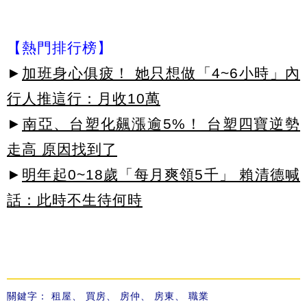
【熱門排行榜】
►
加班身心俱疲！ 她只想做「4~6小時」內
行人推這行：月收10萬
►
南亞、台塑化飆漲逾5%！ 台塑四寶逆勢
走高 原因找到了
►
明年起0~18歲「每月爽領5千」 賴清德喊
話：此時不生待何時
關鍵字：
租屋
、
買房
、
房仲
、
房東
、
職業