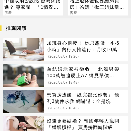
中國取消公設比 台灣會跟
賠上退休金也要給弟買
進？ 專家曝：「1情況」
房！爸媽「揪三姐妹當伏
才有機會
房產
弟魔」：沒錢結婚登記就
房產
好
推薦閱讀
加班身心俱疲！ 她只想做「4~6
小時」內行人推這行：月收10萬
(2026/08/07 19:26)
弟結婚老家被徵收！ 北漂男帶
100萬被迫硬上A7 網見單價驚呆
了
(2026/08/07 18:48)
想買房遭酸「繳完都比你老」 他
列3物件求救 網嚇退：全是坑
(2026/08/07 18:43)
沒錢更要結婚？ 韓國年輕人瘋開
「婚姻槓桿」 買房拚翻轉階級