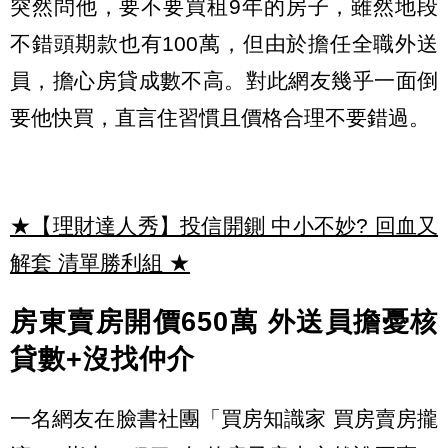
突然問他，要不要買租9年的房子，雖然地段
不錯頭期款也有100萬，但由於擔任全職外送
員，擔心房貸成數不高。對此網友幾乎一面倒
要他快買，直言住習慣且價格合理不要錯過。
★【理財達人秀】投信開鍘 中小不妙? 回血又
解套 清單勝利組
★
房東賣房開價650
萬
外送員擔憂核
貸數+
沒找仲介
一名網友在臉書社團「買房知識家 買房賣房攏