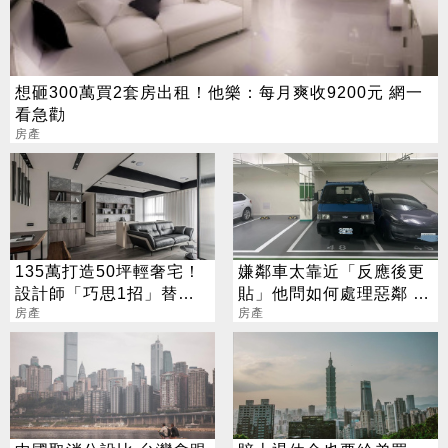
想砸300萬買2套房出租！他樂：每月爽收9200元 網一
看急勸
房產
135萬打造50坪輕奢宅！
嫌鄰車太靠近「反應後更
設計師「巧思1招」替她
貼」他問如何處理惡鄰 網
省下4成費用
房產
一面倒：沒毛病
房產