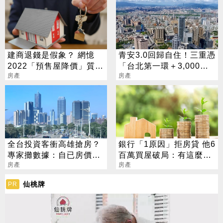
建商退錢是假象？ 網憶
青安3.0回歸自住！三重憑
2022「預售屋降價」質
「台北第一環＋3,000官
疑：騙鬆綁
房產
員進駐」撐爆剛需
房產
全台投資客衝高雄搶房？
銀行「1原因」拒房貸 他6
專家攤數據：自已房價自
百萬買屋破局：有這麼困
己炒
房產
難？
房產
仙桃牌
PR