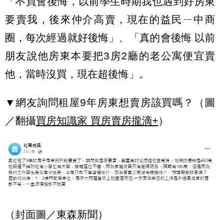
「不買會後悔，以前學生時期我也遇到好房東
要賣我，後來仲介高賣，現在的益民ㄧ中商
圈，每次經過就好後悔」、「真的會後悔 以前
朋友說他房東本要把3房2廳的老公寓便宜賣
他，當時沒買，現在超後悔」。
▼網友詢問租屋9年房東想賣房該買嗎？（圖
／翻攝
買房知識家 買房賣房攏滴+
）
（封面圖／東森新聞）