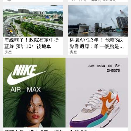
網一看急勸
髮帶
海線嗨了！政院核定中捷
桃園A7住3年！ 他嘆3缺
藍線 預計10年後通車
點難適應：唯一優點是房
房產
價
房產