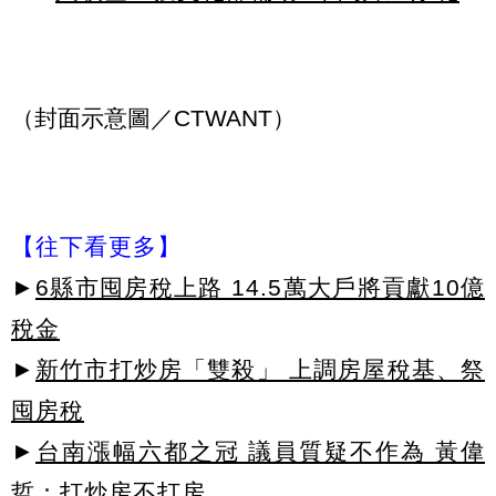
（封面示意圖／CTWANT）
【往下看更多】
►
6縣市囤房稅上路 14.5萬大戶將貢獻10億
稅金
►
新竹市打炒房「雙殺」 上調房屋稅基、祭
囤房稅
►
台南漲幅六都之冠 議員質疑不作為 黃偉
哲：打炒房不打房