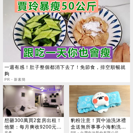
一週有感！肚子整個都消下去了！免節食，排空順暢就
夠
PR・新素簡
想砸300萬買2套房出租！
豹粉注意！買中油洗沐禮
他樂：每月爽收9200元
盒送無所事事小海豹洗臉
房產
PR・台灣中油股份有限公司