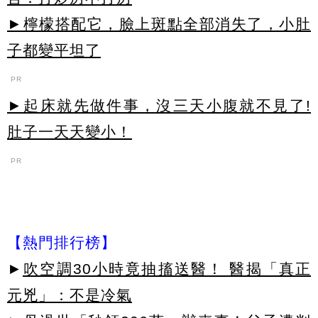
►檸檬搭配它，臉上斑點全部消失了，小肚
子都變平坦了
PR
►起床就先做件事，沒三天小腹就不見了!
肚子一天天變小！
PR
【熱門排行榜】
►
吹空調30小時竟抽搐送醫！ 醫揭「真正
元兇」：不是冷氣