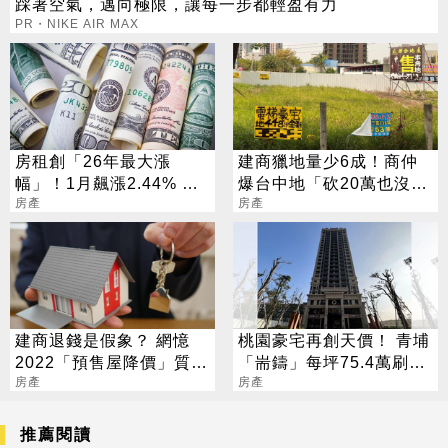
踩著空氣，邁向極限，讓每一步都輕盈有力
PR・NIKE AIR MAX
房租創「26年最大漲
建商獵地量少6成！商仲
幅」！1月飆漲2.44% 通
爆台中地「砍20萬也沒人
膨壓力發酵
房產
買」
房產
建商退錢是假象？ 網憶
桃園豪宅再創天價！ 青埔
2022「預售屋降價」質
「耑鑄」每坪75.4萬刷新
疑：騙鬆綁
房產
紀錄
房產
推薦閱讀