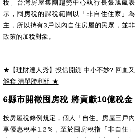
稅。台灣房屋集團趨勢中心執行長張旭嵐表
示，囤房稅的課稅範圍以「非自住住家」為
主，所以持有3戶以內自住房屋的民眾，並非
政策的加稅對象。
★【理財達人秀】投信開鍘 中小不妙? 回血又
解套 清單勝利組
★
6縣市開徵囤房稅 將貢獻10億稅金
按房屋稅條例規定，個人「自住」房屋三戶內
享優惠稅率1.2％，至於囤房稅指「非自住」