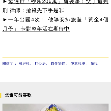
►
母過世「秒領206萬」辦喪事！父子遭判
刑 律師：搶錢先下手是罪
►
一年出國4次！ 他曝安排旅遊「黃金4個
月份」 卡對整年活在期待中
關鍵字：
囤房稅
、
打炒房
、
自住額度
、
優惠稅率
、
節稅
您也可能喜歡