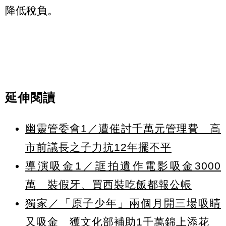
降低稅負。
延伸閱讀
幽靈管委會1／遭催討千萬元管理費 高
市前議長之子力抗12年擺不平
導演吸金1／誆拍遺作電影吸金3000
萬 裝假牙、買西裝吃飯都報公帳
獨家／「原子少年」兩個月開三場吸睛
又吸金 獲文化部補助1千萬錦上添花