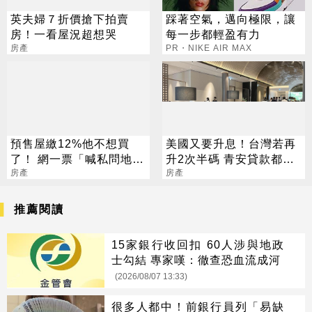
英夫婦７折價搶下拍賣
踩著空氣，邁向極限，讓
房！一看屋況超想哭
每一步都輕盈有力
房產
PR・NIKE AIR MAX
預售屋繳12%他不想買
美國又要升息！台灣若再
了！ 網一票「喊私問地
升2次半碼 青安貸款都不
點」 專家揭真相
房產
優惠了
房產
推薦閱讀
15家銀行收回扣 60人涉與地政
士勾結 專家嘆：徹查恐血流成河
(2026/08/07 13:33)
很多人都中！前銀行員列「易缺