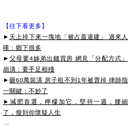
【往下看更多】
►
天上掉下來一塊地「被占蓋違建」 過來人
嘆：鄉下很多
►
父母要4姊弟出錢買房 網見「分配方式」
崩潰：要手足相殘
►
砸60萬裝潢 房子租不到1年被賣掉 律師指
一關鍵：不妙了
►減肥首選，檸檬加它，堅持一週，腰細
了，瘦到你懷疑人生
PR