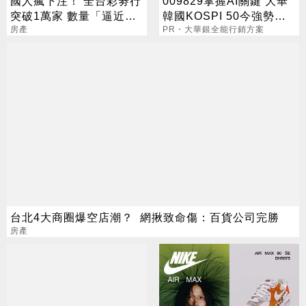
國人瘋下注！ 全台彩劵行
009829掌握AI關鍵 大華
突破1萬家 數量「逼近直
韓國KOSPI 50今強勢開
營超商」
房產
募
PR・大華銀全能行銷方案
台北4大商圈爆空店潮？ 網揪致命傷：百貨公司完勝
房產