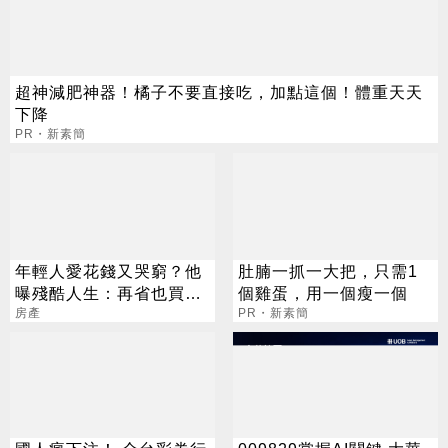
超神減肥神器！橘子不要直接吃，加點這個！體重天天
下降
PR・新素簡
年輕人愛花錢又哭窮？他
肚腩一抓一大把，只需1
曝殘酷人生：再省也買不
個雞蛋，用一個瘦一個
起一坪
房產
PR・新素簡