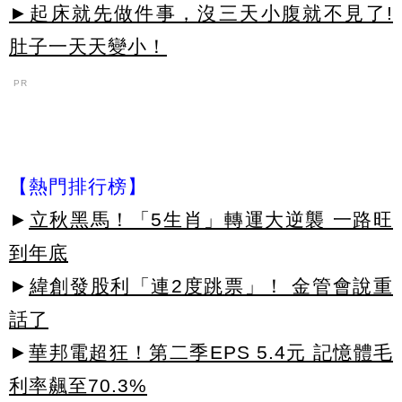
►起床就先做件事，沒三天小腹就不見了!
肚子一天天變小！
PR
【熱門排行榜】
►
立秋黑馬！「5生肖」轉運大逆襲 一路旺
到年底
►
緯創發股利「連2度跳票」！ 金管會說重
話了
►
華邦電超狂！第二季EPS 5.4元 記憶體毛
利率飆至70.3%