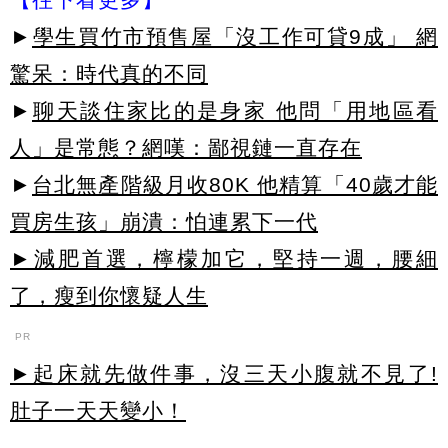
►
學生買竹市預售屋「沒工作可貸9成」 網
驚呆：時代真的不同
►
聊天談住家比的是身家 他問「用地區看
人」是常態？網嘆：鄙視鏈一直存在
►
台北無產階級月收80K 他精算「40歲才能
買房生孩」崩潰：怕連累下一代
►減肥首選，檸檬加它，堅持一週，腰細
了，瘦到你懷疑人生
PR
►起床就先做件事，沒三天小腹就不見了!
肚子一天天變小！