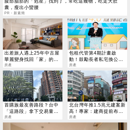
腹部脂肪的「剋星」找到了，常吃這幾物，吃走大肚
囊，瘦出小蠻腰
PR・新素簡
出差旅人遇上25年中古屋
包租代管第4期計畫啟
華麗變身找回「家」的感
動！鼓勵長者私宅換公
覺
房產
宅、跨縣市換宅
房產
首購族最友善路段？台中
北台灣年推1.5兆元建案新
「這路段」拿下交易量冠
高！專家：建商提前布局
軍
房產
回不了頭
房產