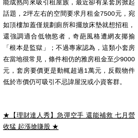
能成熟向來吸引租屋族，最近卻有某套房掀起
話題，2坪左右的空間要求月租金7500元，宛
如頂樓加蓋僅規劃廁所和擺放床墊就想招租，
還強調適合低物慾者，奇葩風格遭網友揶揄
「根本是監獄」；不過專家認為，這類小套房
在當地很常見，條件相仿的雅房租金至少9000
元，套房要價更是動輒超過1萬元，反觀物件
低於市價仍可吸引不忌諱屋況或小資客群。
★【理財達人秀】急彈空手 還能補救 七月營
收猛 起漲搶賺股
★