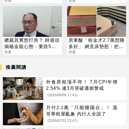
十萬」
房產
疑慮曝光 網戰翻
房產
總裁其實想打房？ 帥過頭
房東酸「租金才2.7萬想睡
揭楊金龍心態：要跌5成
多好」 網見床墊怒：把房
太困難
房產
客當乞丐
房產
推薦閱讀
外食房租漲不停！ 7月CPI年增
2.54% 連3月突破通膨警戒
(2026/08/06 17:41)
月付2.1萬「只能睡陽台」！ 溫
哥華租屋亂象 內行人全說了
(2026/07/31 23:47)