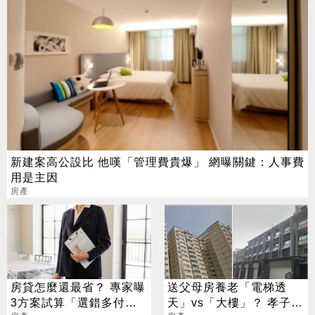
新建案高公設比 他嘆「管理費貴爆」 網曝關鍵：人事費
用是主因
房產
房貸怎麼還最省？ 專家曝
送父母房養老「電梯透
3方案試算「選錯多付數
天」vs「大樓」？ 孝子2