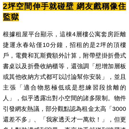
2坪空間伸手就碰壁 網友戲稱像住
監獄
根據租屋平台顯示，這棟4層樓公寓套房距離
捷運永春站僅10分鐘，招租的是2坪的頂樓
戶，電費和瓦斯費額外計算，附帶壁掛折疊式
書桌以及折疊收納櫃等，還強調「想增加層板
或其他收納方式都可以討論幫你安裝」，並且
主張「適合物慾極低或是想練習段捨離的
人」，似乎透露出對小空間的諸多限制。物件
引發網友熱議，部分觀點認為租金太高「3000
還差不多」、「我家透天才一萬欸！」，但更