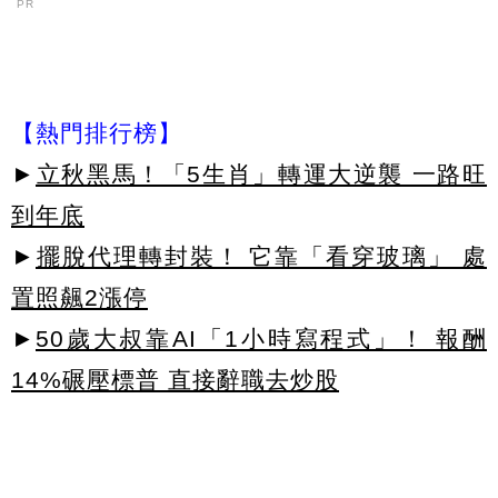
PR
【熱門排行榜】
►
立秋黑馬！「5生肖」轉運大逆襲 一路旺
到年底
►
擺脫代理轉封裝！ 它靠「看穿玻璃」 處
置照飆2漲停
►
50歲大叔靠AI「1小時寫程式」！ 報酬
14%碾壓標普 直接辭職去炒股