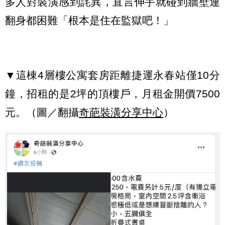
多人對裝潢感到詫異，直言
伸手就碰到牆壁連
翻身都困難
「根本是住在監獄吧！」
▼這棟4層樓公寓套房距離捷運永春站僅10分
鐘，招租的是2坪的頂樓戶，月租金開價7500
元。（圖／翻攝
奇葩裝潢分享中心
）