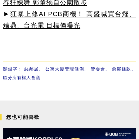
春狂練舞 郭董獨自公園散步
►
狂暴上修AI PCB商機！ 高盛喊買台燿、
臻鼎、台光電 目標價曝光
關鍵字：
惡鄰居
、
公寓大廈管理條例
、
管委會
、
惡鄰條款
、
區分所有權人會議
您也可能喜歡