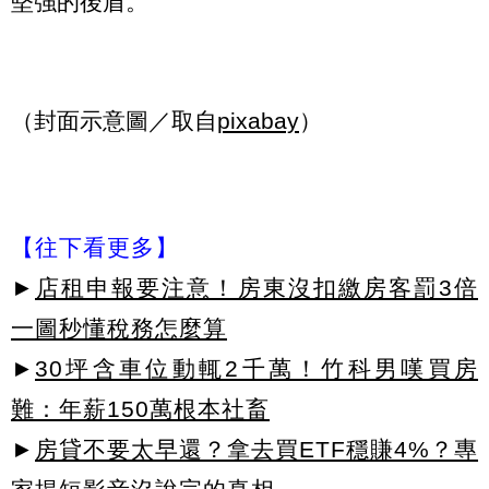
堅強的後盾。
（封面示意圖／取自
pixabay
）
【往下看更多】
►
店租申報要注意！房東沒扣繳房客罰3倍
一圖秒懂稅務怎麼算
►
30坪含車位動輒2千萬！竹科男嘆買房
難：年薪150萬根本社畜
►
房貸不要太早還？拿去買ETF穩賺4%？專