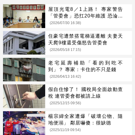
屋頂光電8／1上路！ 專家警告
「管委會」恐扛20年維護 恐淪高
空廢棄物
(2026/07/30 16:38)
住豪宅遭禁搭電梯逼遷離 夫妻天
天爬9樓還受傷怒告管委會
(2026/05/18 17:15)
老宅延壽補助「看的到吃不
到」？ 專家：卡住的不只是錢
(2026/04/13 16:42)
假自住慘了！ 國稅局全面啟動查
稅 連管委會都被請上線
(2025/12/15 09:56)
楊宗緯全家遭爆「破壞公物、隨
地便溺」 鄰居嚇傻：很缺德
(2025/11/19 09:54)