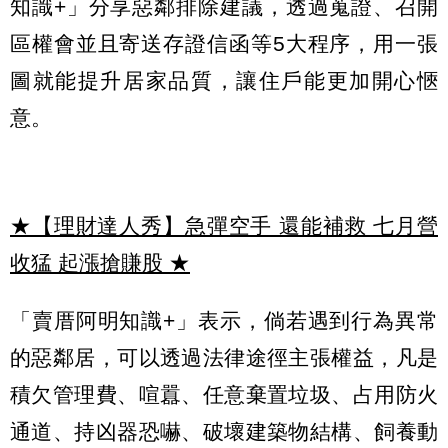
知識+」分享惡鄰排除建議，透過蒐證、召開
區權會並且寄送存證信函等5大程序，用一張
圖就能提升居家品質，讓住戶能更加開心愜
意。
★【理財達人秀】急彈空手 還能補救 七月營
收猛 起漲搶賺股
★
「賣厝阿明知識+」表示，倘若遇到行為異常
的惡鄰居，可以透過法律途徑主張權益，凡是
積欠管理費、喧囂、任意棄置垃圾、占用防火
通道、持凶器恐嚇、破壞建築物結構、飼養動