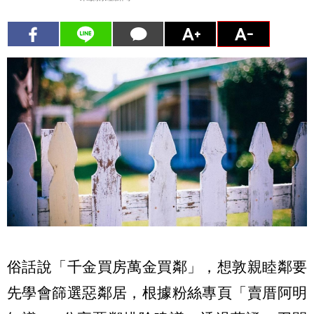
俗話說「千金買房萬金買鄰」，想敦親睦鄰要
先學會篩選惡鄰居，根據粉絲專頁「賣厝阿明