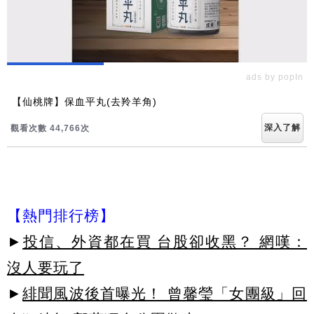
ads by popIn
【仙桃牌】保血平丸(去羚羊角)
深入了解
觀看次數 44,766次
【熱門排行榜】
►
投信、外資都在買 台股卻收黑？ 網嘆：
沒人要玩了
►
緋聞風波後首曝光！ 曾馨瑩「女團級」回