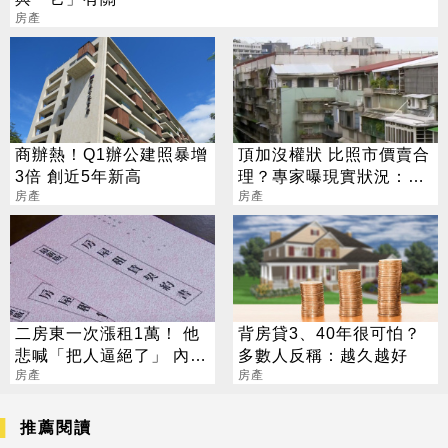
房產
商辦熱！Q1辦公建照暴增
頂加沒權狀 比照市價賣合
3倍 創近5年新高
理？專家曝現實狀況：小
房產
心當冤大頭
房產
二房東一次漲租1萬！ 他
背房貸3、40年很可怕？
悲喊「把人逼絕了」 內行
多數人反稱：越久越好
嘆：只剩1招
房產
房產
推薦閱讀