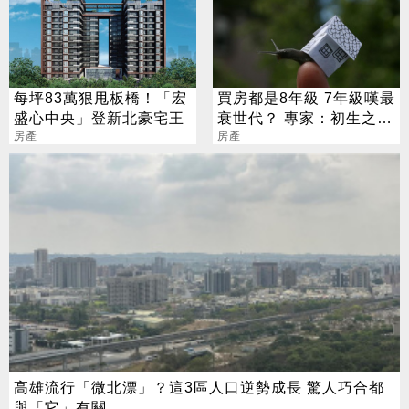
每坪83萬狠甩板橋！「宏
買房都是8年級 7年級嘆最
盛心中央」登新北豪宅王
衰世代？ 專家：初生之犢
房產
不畏虎
房產
高雄流行「微北漂」？這3區人口逆勢成長 驚人巧合都
與「它」有關