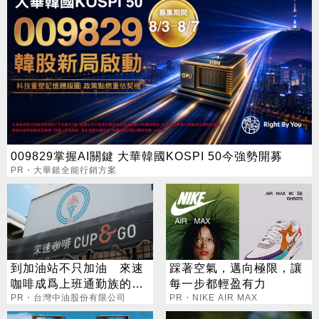
009829掌握AI關鍵 大華韓國KOSPI 50今強勢開募
PR・大華銀全能行銷方案
到加油站不只加油 來速
踩著空氣，邁向極限，讓
咖啡成爲上班通勤族的新
每一步都輕盈有力
選擇
PR・台灣中油股份有限公司
PR・NIKE AIR MAX