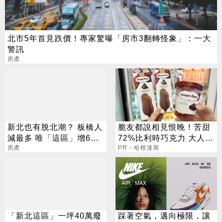
北市5年首見跌價！專家驚曝「房市3翻轉怪象」：一大
警訊
房產
新北也有脫北潮？ 板橋人
脆友都說相見恨晚！苦甜
減最多 唯「這區」增6千
72%比利時巧克力 大人味
多人
房產
爆紅！
PR・哈根達斯
「新北這區」一坪40萬廢
踩著空氣，邁向極限，讓