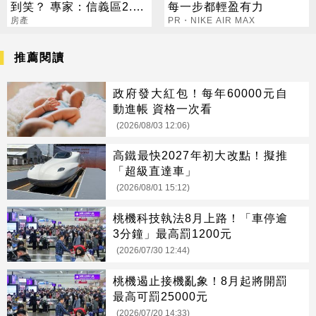
到笑？ 專家：信義區2.5
每一步都輕盈有力
折根本佛心
房產
PR・NIKE AIR MAX
推薦閱讀
政府發大紅包！每年60000元自
動進帳 資格一次看
(2026/08/03 12:06)
高鐵最快2027年初大改點！擬推
「超級直達車」
(2026/08/01 15:12)
桃機科技執法8月上路！「車停逾
3分鐘」最高罰1200元
(2026/07/30 12:44)
桃機遏止接機亂象！8月起將開罰
最高可罰25000元
(2026/07/20 14:33)