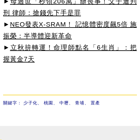
►
母過世「秒領206萬」辦喪事！父子遭判
刑 律師：搶錢先下手是罪
►
NEO發表X-SRAM！ 記憶體密度飆5倍 施
振榮：半導體迎新革命
►
立秋拚轉運！命理師點名「6生肖」：把
握黃金7天
關鍵字：
少子化
、
桃園
、
中壢
、
青埔
、
置產