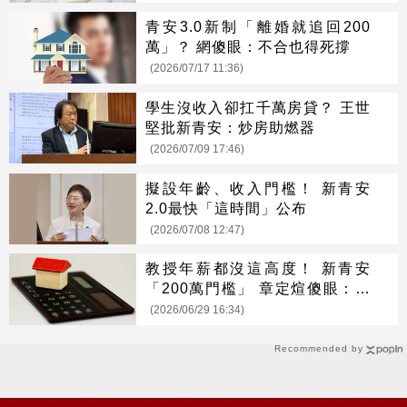
青安3.0新制「離婚就追回200
萬」？ 網傻眼：不合也得死撐
(2026/07/17 11:36)
學生沒收入卻扛千萬房貸？ 王世
堅批新青安：炒房助燃器
(2026/07/09 17:46)
擬設年齡、收入門檻！ 新青安
2.0最快「這時間」公布
(2026/07/08 12:47)
教授年薪都沒這高度！ 新青安
「200萬門檻」 章定煊傻眼：真
是大德政
(2026/06/29 16:34)
Recommended by