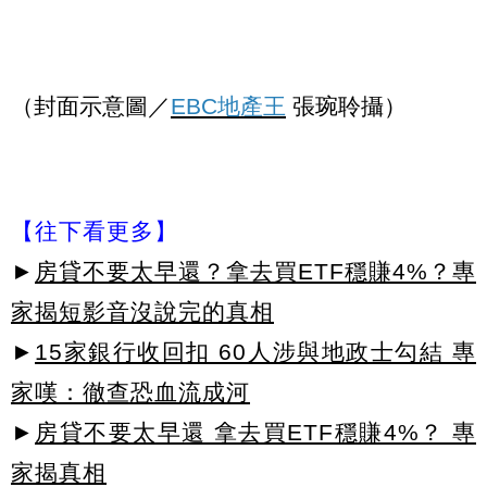
（封面示意圖／
EBC地產王
張琬聆攝）
【往下看更多】
►
房貸不要太早還？拿去買ETF穩賺4%？專
家揭短影音沒說完的真相
►
15家銀行收回扣 60人涉與地政士勾結 專
家嘆：徹查恐血流成河
►
房貸不要太早還 拿去買ETF穩賺4%？ 專
家揭真相