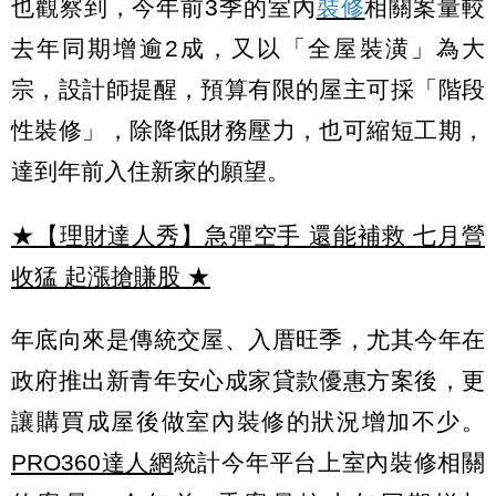
也觀察到，今年前3季的室內
裝修
相關案量較
去年同期增逾2成，又以「全屋裝潢」為大
宗，設計師提醒，預算有限的屋主可採「階段
性裝修」，除降低財務壓力，也可縮短工期，
達到年前入住新家的願望。
★【理財達人秀】急彈空手 還能補救 七月營
收猛 起漲搶賺股
★
年底向來是傳統交屋、入厝旺季，尤其今年在
政府推出新青年安心成家貸款優惠方案後，更
讓購買成屋後做室內裝修的狀況增加不少。
PRO360達人網
統計今年平台上室內裝修相關