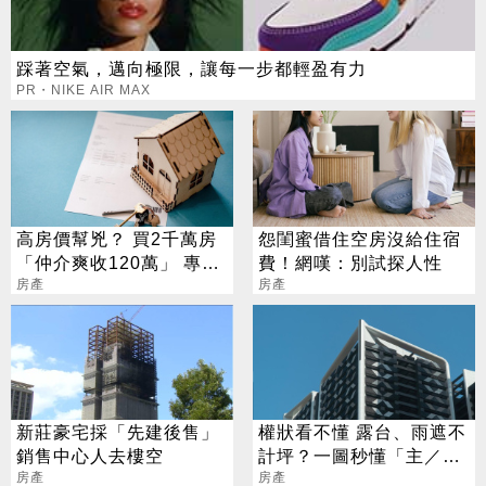
踩著空氣，邁向極限，讓每一步都輕盈有力
PR・NIKE AIR MAX
高房價幫兇？ 買2千萬房
怨閨蜜借住空房沒給住宿
「仲介爽收120萬」 專家
費！網嘆：別試探人性
揭真相
房產
房產
新莊豪宅採「先建後售」
權狀看不懂 露台、雨遮不
銷售中心人去樓空
計坪？一圖秒懂「主／附
房產
屬建物」
房產