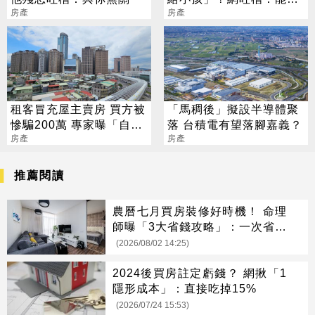
房產
房就不差這點錢
房產
租客冒充屋主賣房 買方被
「馬稠後」擬設半導體聚
慘騙200萬 專家曝「自保
落 台積電有望落腳嘉義？
2關鍵」
房產
房產
推薦閱讀
農曆七月買房裝修好時機！ 命理
師曝「3大省錢攻略」：一次省很
大
(2026/08/02 14:25)
2024後買房註定虧錢？ 網揪「1
隱形成本」：直接吃掉15%
(2026/07/24 15:53)