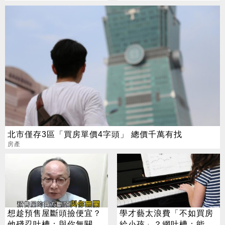
北市僅存3區「買房單價4字頭」 總價千萬有找
房產
想趁預售屋斷頭撿便宜？
學才藝太浪費「不如買房
他殘忍吐槽：與你無關
給小孩」？網吐槽：能買