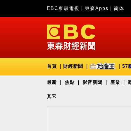
EBC東森電視
｜
東森Apps
｜
简体
首頁
財經新聞
57
最新
焦點
影音新聞
產業
其它