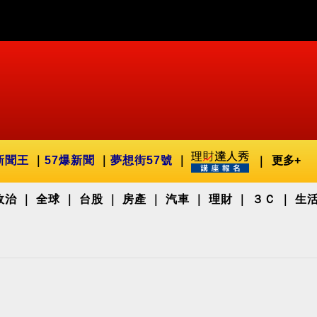
新聞王
57爆新聞
夢想街57號
更多+
政治
全球
台股
房產
汽車
理財
３Ｃ
生