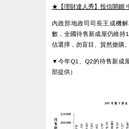
★【理財達人秀】投信開鍘 
內政部地政司司長王成機解
數，全國待售新成屋仍維持
估選擇，勿盲目、貿然搶購
▼今年Q1、Q2的待售新
部提供）