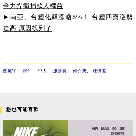
全力捍衛捐款人權益
►
南亞、台塑化飆漲逾5%！ 台塑四寶逆勢
走高 原因找到了
關鍵字：
房仲
、
中人
、
服務費
、
仲介費
、
賺價差
您也可能喜歡