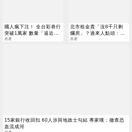
國人瘋下注！ 全台彩劵行
北市租金貴「沒8千只剩
突破1萬家 數量「逼近直
爛房」？過來人點頭：你
營超商」
房產
需要運氣
房產
15家銀行收回扣 60人涉與地政士勾結 專家嘆：徹查恐
血流成河