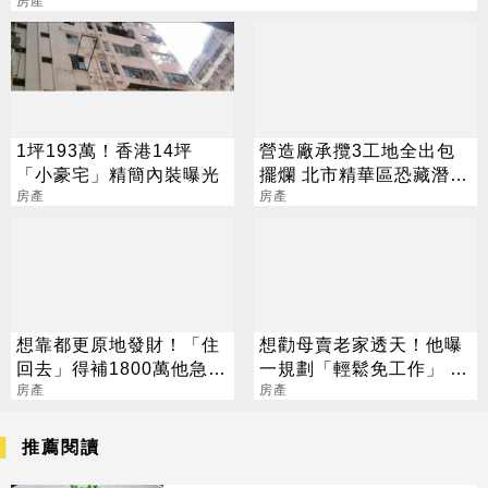
房產
1坪193萬！香港14坪
營造廠承攬3工地全出包
「小豪宅」精簡內裝曝光
擺爛 北市精華區恐藏潛在
房產
爛尾樓
房產
想靠都更原地發財！「住
想勸母賣老家透天！他曝
回去」得補1800萬他急
一規劃「輕鬆免工作」 網
了：瞬間掉入貸款地獄
房產
酸：啃到見骨
房產
推薦閱讀