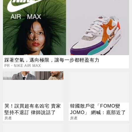
踩著空氣，邁向極限，讓每一步都輕盈有力
PR・NIKE AIR MAX
哭！誤買超有名凶宅 賣家
韓國散戶從「FOMO變
堅持不退訂 律師說話了
JOMO」 網喊：底部近了
房產
房產