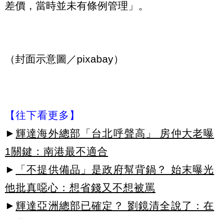
差價，當時並未有條例管理」。
（封面示意圖／pixabay）
【往下看更多】
►
輝達海外總部「台北呼聲高」 房仲大老曝
1關鍵：南港最不適合
►
「不提供備品」是政府幫背鍋？ 始末曝光
他批真噁心：想省錢又不想被罵
►
輝達亞洲總部已確定？ 劉鏡清全說了：在