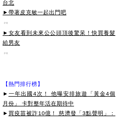
台北
►帶著皮克敏一起出門吧
PR
►女友看到未來公公頭頂後驚呆！快買養髮
給男友
PR
【熱門排行榜】
►
一年出國4次！ 他曝安排旅遊「黃金4個
月份」 卡對整年活在期待中
►
買疫苗被詐10億！ 慈濟發「3點聲明」：