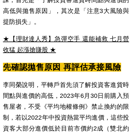
高低與拋售原因」，其次是「注意3大風險與
提防損失」。
★【理財達人秀】急彈空手 還能補救 七月營
收猛 起漲搶賺股
★
先確認拋售原因 再評估承接風險
李同榮說明，平轉戶首先須了解投資客進貨時
間點與進價的高低，2023年6月30日前購入預
售屋者，不受《平均地權條例》禁止換約的限
制，若以2022年中投資熱當平均進價，這些投
資客大部分進價低於目前市價約2成（雙北約