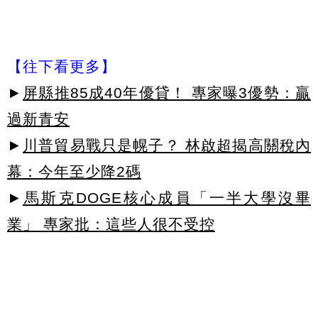
【往下看更多】
►
屏縣推85成40年優貸！ 專家曝3優勢：贏
過新青安
►
川普貿易戰只是幌子？ 林啟超揭高關稅內
幕：今年至少降2碼
►
馬斯克DOGE核心成員「一半大學沒畢
業」 專家批：這些人很不受控