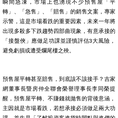
瞬間急凍，市場上也湧現不少預售屋「平
轉」、「急售」、「賠售」的銷售文案，專家
示警，這是市場看跌的重要因素，未來一年將
出現多殺多下跌趨勢四部曲現象，有意承接的
「接盤俠」應做足功課並謹慎評估3大風險，
避免虧損或遭受爛尾樓之殃。
預售屋平轉甚至賠售，到底該不該接手？吉家
網董事長暨房仲全聯會榮譽理事長李同榮提
醒，預售屋平轉、不賺錢就拋售的背後意涵，
主因就是市場看跌，若想承接必須做足兩大功
課，首先是「了解投資客進貨時間點與進價的