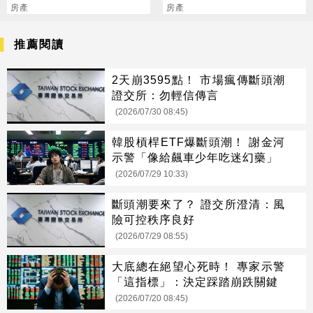
房產
軍
房產
推薦閱讀
2天崩3595點！ 市場瘋傳斷頭潮
證交所：勿輕信傳言
(2026/07/30 08:45)
韓股槓桿ETF爆斷頭潮！ 謝金河
示警「像給飆車少年吃迷幻藥」
(2026/07/29 10:33)
斷頭潮要來了？ 證交所澄清：風
險可控秩序良好
(2026/07/29 08:55)
大底總在絕望心死時！ 專家示警
「這指標」：決定踩踏崩跌關鍵
(2026/07/20 08:45)