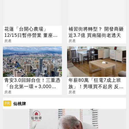
花蓮「台開心農場」
補習街將轉型？ 開發商砸
12/15日暫停營業 董座邱
近3.7億 買南陽街老透天
于芸不捨道別
房產
房產
青安3.0回歸自住！三重憑
年薪80萬「狂電7成上班
「台北第一環＋3,000官
族」！男嘆買不起房 反遭
員進駐」撐爆剛需
房產
網噴爆
房產
仙桃牌
PR