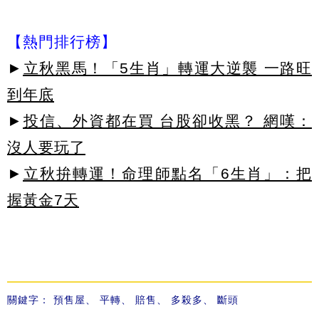
【熱門排行榜】
►
立秋黑馬！「5生肖」轉運大逆襲 一路旺
到年底
►
投信、外資都在買 台股卻收黑？ 網嘆：
沒人要玩了
►
立秋拚轉運！命理師點名「6生肖」：把
握黃金7天
關鍵字：
預售屋
、
平轉
、
賠售
、
多殺多
、
斷頭