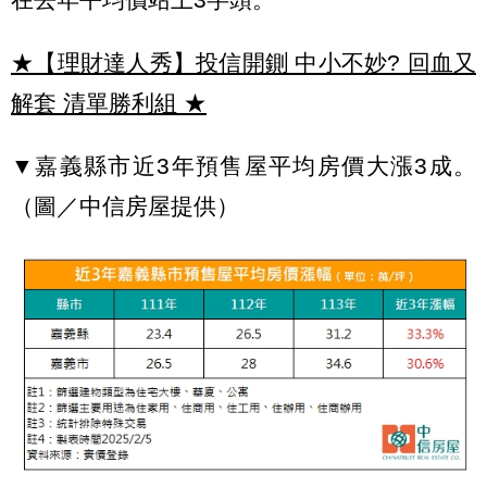
★【理財達人秀】投信開鍘 中小不妙? 回血又
解套 清單勝利組
★
▼嘉義縣市近3年預售屋平均房價大漲3成。
（圖／中信房屋提供）