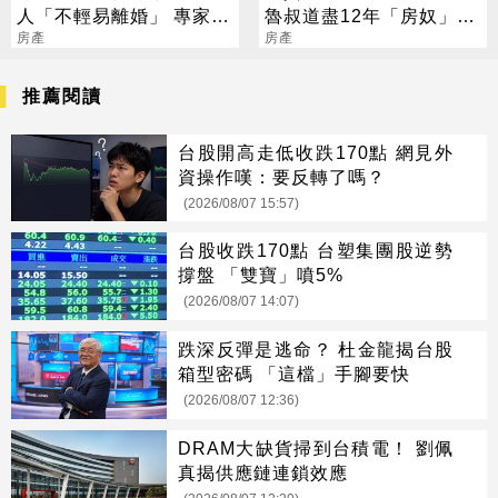
人「不輕易離婚」 專家揭
魯叔道盡12年「房奴」辛
背後苦衷
房產
酸史
房產
推薦閱讀
台股開高走低收跌170點 網見外
資操作嘆：要反轉了嗎？
(2026/08/07 15:57)
台股收跌170點 台塑集團股逆勢
撐盤 「雙寶」噴5%
(2026/08/07 14:07)
跌深反彈是逃命？ 杜金龍揭台股
箱型密碼 「這檔」手腳要快
(2026/08/07 12:36)
DRAM大缺貨掃到台積電！ 劉佩
真揭供應鏈連鎖效應