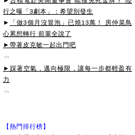
►
台積電赴美開董事會 能獲免死金牌？ 陸
行之曝「3劇本」：希望別發生
►
「做3個月沒冒泡」已燒13萬！ 房仲菜鳥
心累想轉行 前輩全說了
►帶著皮克敏一起出門吧
PR
►踩著空氣，邁向極限，讓每一步都輕盈有
力
PR
【熱門排行榜】