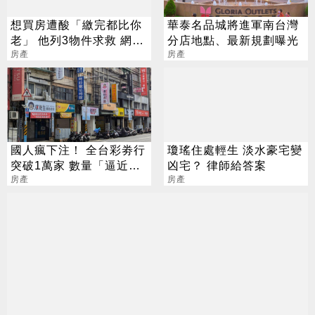
想買房遭酸「繳完都比你
華泰名品城將進軍南台灣
老」 他列3物件求救 網嚇
分店地點、最新規劃曝光
退：全是坑
房產
房產
國人瘋下注！ 全台彩劵行
瓊瑤住處輕生 淡水豪宅變
突破1萬家 數量「逼近直
凶宅？ 律師給答案
營超商」
房產
房產