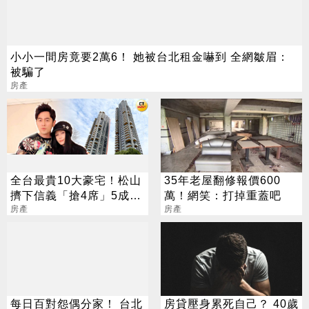
小小一間房竟要2萬6！ 她被台北租金嚇到 全網皺眉：
被騙了
房產
全台最貴10大豪宅！松山
35年老屋翻修報價600
擠下信義「搶4席」5成豪
萬！網笑：打掉重蓋吧
客不貸款
房產
房產
每日百對怨偶分家！ 台北
房貸壓身累死自己？ 40歲