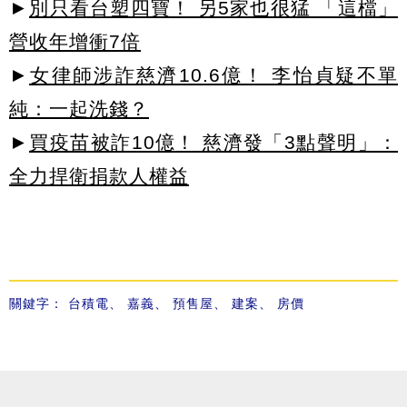
►
別只看台塑四寶！ 另5家也很猛 「這檔」
營收年增衝7倍
►
女律師涉詐慈濟10.6億！ 李怡貞疑不單
純：一起洗錢？
►
買疫苗被詐10億！ 慈濟發「3點聲明」：
全力捍衛捐款人權益
關鍵字：
台積電
、
嘉義
、
預售屋
、
建案
、
房價