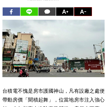
台積電不愧是房市護國神山，凡有設廠之處便
帶動房價「聞積起舞」，位當地房市注入強心