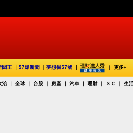
新聞王
57爆新聞
夢想街57號
更多+
政治
全球
台股
房產
汽車
理財
３Ｃ
生