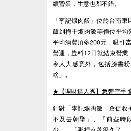
續營業，生意也都不錯。
「李記爌肉飯」位於台南東
飯到梅干爌肉飯等價位平均落
平均消費頂多200元，吸引
營運，豈料12日就結束營業，
令人大感意外，包括臉書粉
啥」。
★【理財達人秀】急彈空手 
針對「李記爌肉飯」倉促收
不及去朝聖」、「前些時
少」、「那裡沒落很久了...