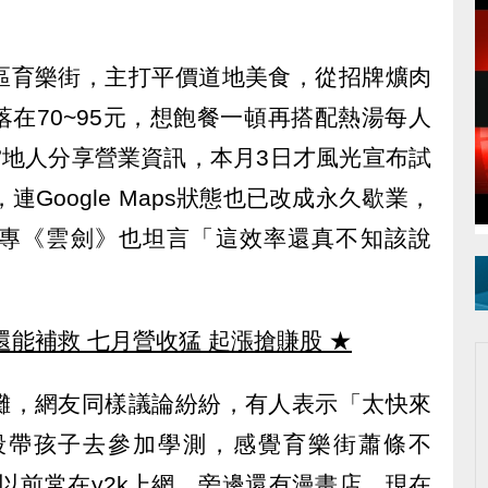
區育樂街，主打平價道地美食，從招牌爌肉
在70~95元，想飽餐一頓再搭配熱湯每人
當地人分享營業資訊，本月3日才風光宣布試
連Google Maps狀態也已改成永久歇業，
專《雲劍》也坦言「這效率還真不知該說
還能補救 七月營收猛 起漲搶賺股
★
攤，網友同樣議論紛紛，有人表示「太快來
段帶孩子去參加學測，感覺育樂街蕭條不
..以前常在y2k上網，旁邊還有漫畫店，現在