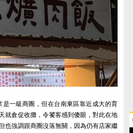
常是一級商圈，但在台南東區靠近成大的育
9天就倉促收攤，令饕客感到傻眼，對此在地
，但也強調跟商圈沒落無關，因為仍有店家繼