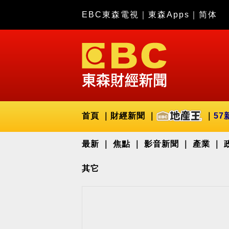
EBC東森電視
｜
東森Apps
｜
简体
首頁
財經新聞
57
最新
焦點
影音新聞
產業
其它