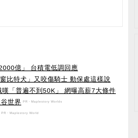
000億」 台積電低調回應
車窗比特犬」又咬傷騎士 動保處這樣說
職嘆「普遍不到50K」 網曝高薪7大條件
之谷世界
PR・Maplestory Worlds
PR・Maplestory World