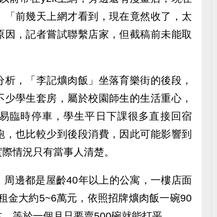
、「前幾天上網才看到，現在竟然收了，太
原因，記者嘗試聯繫店家，但截稿前未能取
分析，「李記爌肉飯」坐落育樂街的後段，
不少學生套房，屬於校園師生的生活重心，
易臨時停車，學生平日下課很多直接回宿
跑，也比較少到後段消費，因此可能影響到
實際情況只有當事人清楚。
」周邊都是屋齡40年以上的公寓，一樓店面
整棟租金大約5~6萬元，依照招牌爌肉飯一碗90
，等於一個月只要賣500碗就能打平。