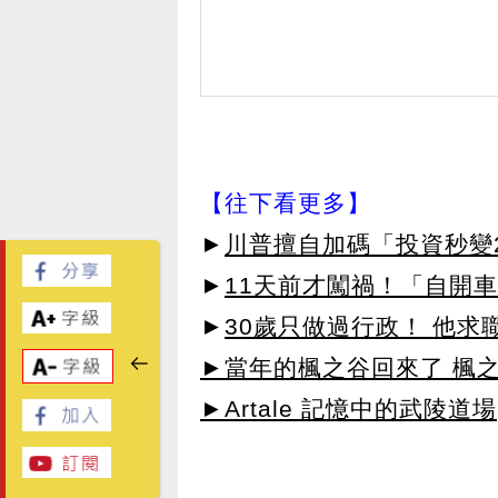
【往下看更多】
►
川普擅自加碼「投資秒變2
►
11天前才闖禍！「自開
►
30歲只做過行政！ 他求
►當年的楓之谷回來了 楓
►Artale 記憶中的武陵道場