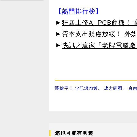
【熱門排行榜】
►
狂暴上修AI PCB商機
►
資本支出疑慮放緩！ 外媒
►
快訊／這家「老牌電腦廠
關鍵字：
李記爌肉飯
、
成大商圈
、
台
您也可能有興趣