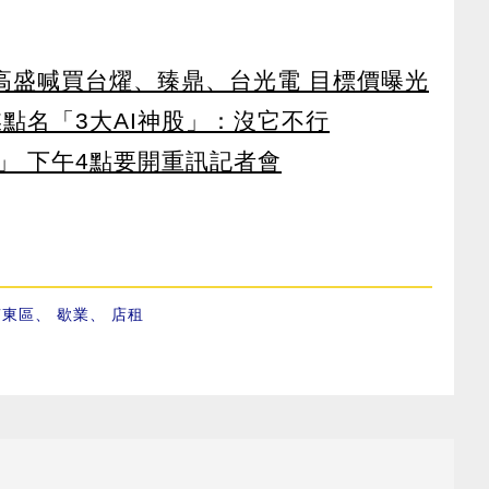
！ 高盛喊買台燿、臻鼎、台光電 目標價曝光
點名「3大AI神股」：沒它不行
」 下午4點要開重訊記者會
南東區
、
歇業
、
店租