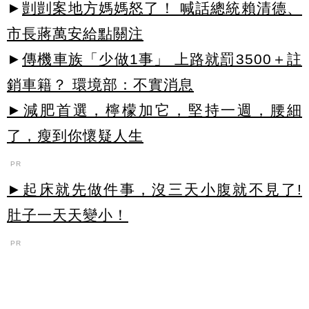
►
剴剴案地方媽媽怒了！ 喊話總統賴清德、
市長蔣萬安給點關注
►
傳機車族「少做1事」 上路就罰3500＋註
銷車籍？ 環境部：不實消息
►減肥首選，檸檬加它，堅持一週，腰細
了，瘦到你懷疑人生
PR
►起床就先做件事，沒三天小腹就不見了!
肚子一天天變小！
PR