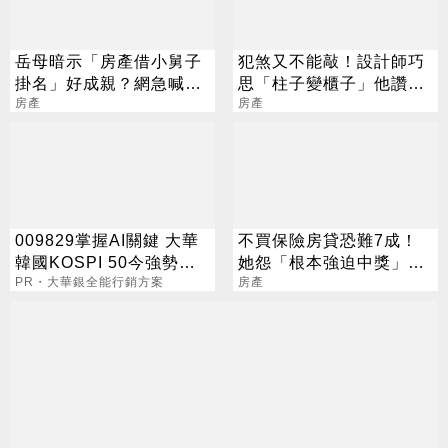
岳母暗示「房產借小舅子
犯煞又不能敲！設計師巧
掛名」好成親？網急喊：
思「柱子變櫃子」他讚：
別當扶弟魔
房產
選擇比努力重要
房產
009829掌握AI關鍵 大華
不買保險房貸恐難7成！
韓國KOSPI 50今強勢開
她怨「根本強迫中獎」專
募
PR・大華銀全能行銷方案
家嘆：無計可施
房產