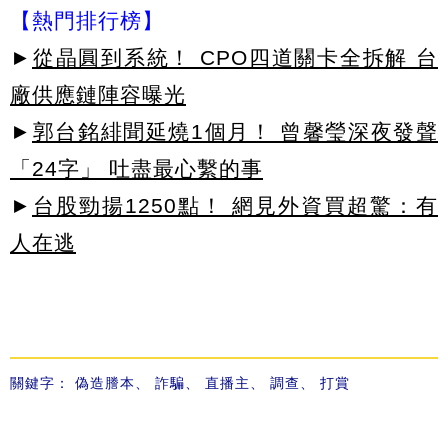
【熱門排行榜】
►
從晶圓到系統！ CPO四道關卡全拆解 台
廠供應鏈陣容曝光
►
郭台銘緋聞延燒1個月！ 曾馨瑩深夜發聲
「24字」 吐盡最心繫的事
►
台股勁揚1250點！ 網見外資買超驚：有
人在逃
關鍵字：
偽造謄本
、
詐騙
、
直播主
、
調查
、
打賞