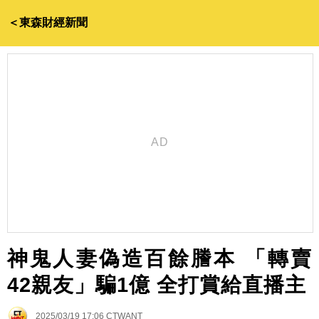
＜東森財經新聞
神鬼人妻偽造百餘謄本 「轉賣
42親友」騙1億 全打賞給直播主
2025/03/19 17:06
CTWANT