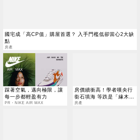
國宅成「高CP值」購屋首選？ 入手門檻低卻當心2大缺
點
房產
踩著空氣，邁向極限，讓
房價續衝高！學者嘆央行
每一步都輕盈有力
銜石填海 等跌是「緣木求
PR・NIKE AIR MAX
魚」
房產