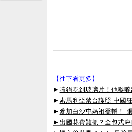
【往下看更多】
►
嗑鍋吃到玻璃片！他喉嚨
►
索馬利亞禁台護照 中國
►
參加白沙屯媽祖登轎！ 
►出國花費難抓？全包式海島