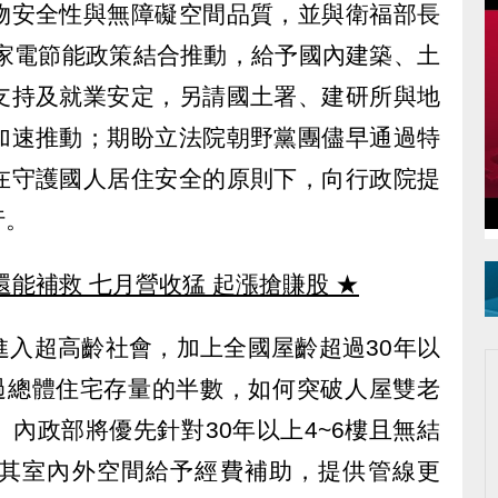
物安全性與無障礙空間品質，並與衛福部長
智能家電節能政策結合推動，給予國內建築、土
支持及就業安定，另請國土署、建研所與地
加速推動；期盼立法院朝野黨團儘早通過特
在守護國人居住安全的原則下，向行政院提
行。
還能補救 七月營收猛 起漲搶賺股
★
進入超高齡社會，加上全國屋齡超過30年以
超過總體住宅存量的半數，如何突破人屋雙老
內政部將優先針對30年以上4~6樓且無結
其室內外空間給予經費補助，提供管線更