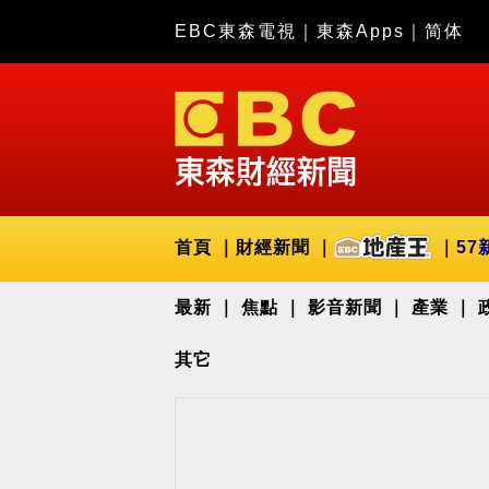
EBC東森電視
｜
東森Apps
｜
简体
首頁
財經新聞
57
最新
焦點
影音新聞
產業
其它