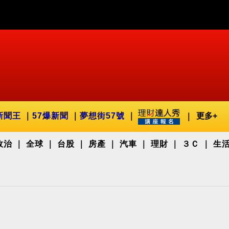
新聞王
57爆新聞
夢想街57號
更多+
政治
全球
台股
房產
汽車
理財
３Ｃ
生