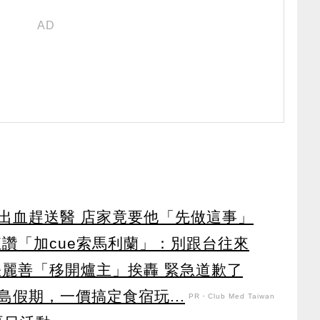
出血趕送醫 店家竟要他「先做這事」
狂讚「加cue索馬利蘭」：別跟台往來
張麗善「移開爐主」挨轟 緊急道歉了
假期，一價搞定食宿玩...
PR・Club Med Taiwan