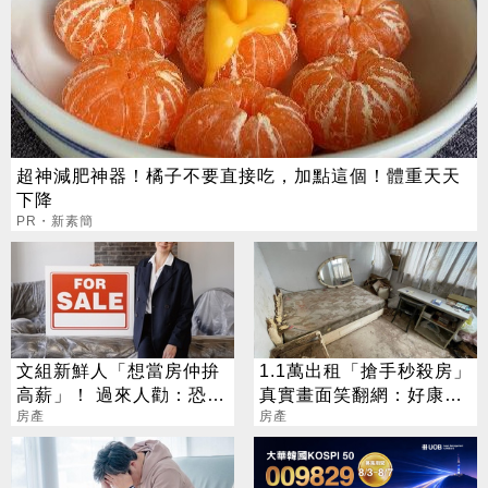
超神減肥神器！橘子不要直接吃，加點這個！體重天天
下降
PR・新素簡
文組新鮮人「想當房仲拚
1.1萬出租「搶手秒殺房」
高薪」！ 過來人勸：恐撐
真實畫面笑翻網：好康鬥
不過3個月
房產
相報
房產