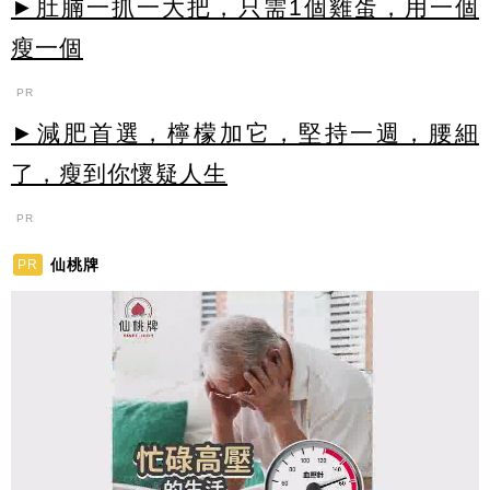
►肚腩一抓一大把，只需1個雞蛋，用一個
瘦一個
PR
►減肥首選，檸檬加它，堅持一週，腰細
了，瘦到你懷疑人生
PR
仙桃牌
PR