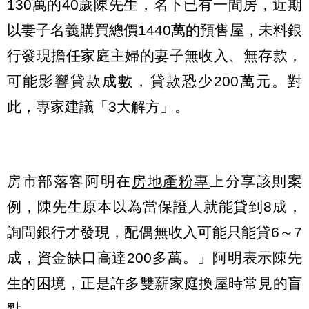
130萬的40歲陳先生，名下已有一間房，近期
以妻子名義購買總價1440萬的預售屋，未料銀
行發現擔任家庭主婦的妻子無收入、無存款，
可能影響貸款成數，貸款恐少200萬元。對
此，專家建議「3大解方」。
房市部落客阿明在
房地產粉專
上分享該則案
例，陳先生原本以為當保證人就能貸到8成，
詢問銀行才發現，配偶無收入可能只能貸6～7
成，資金缺口高達200多萬。」阿明表示陳先
生的困境，正是許多雙薪家庭換屋時常見的盲
點。