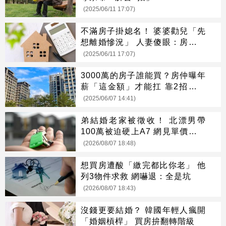
(2025/06/11 17:07)
不滿房子掛媳名！ 婆婆勸兒「先
想離婚慘況」 人妻傻眼：房貸我
出的
(2025/06/11 17:07)
3000萬的房子誰能買？房仲曝年
薪「這金額」才能扛 靠2招籌自
備款
(2025/06/07 14:41)
弟結婚老家被徵收！ 北漂男帶
100萬被迫硬上A7 網見單價驚呆
了
(2026/08/07 18:48)
想買房遭酸「繳完都比你老」 他
列3物件求救 網嚇退：全是坑
(2026/08/07 18:43)
沒錢更要結婚？ 韓國年輕人瘋開
「婚姻槓桿」 買房拚翻轉階級