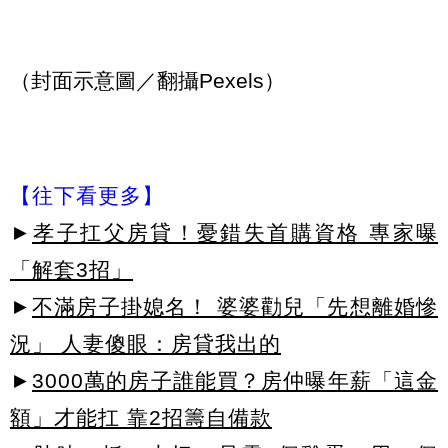
（封面示意圖／翻攝Pexels）
【往下看更多】
►
孝子扛父房貸！憂錯失首購資格 專家曝
「解套3招」
►
不滿房子掛媳名！ 婆婆勸兒「先想離婚慘
況」 人妻傻眼：房貸我出的
►
3000萬的房子誰能買？房仲曝年薪「這金
額」才能扛 靠2招籌自備款