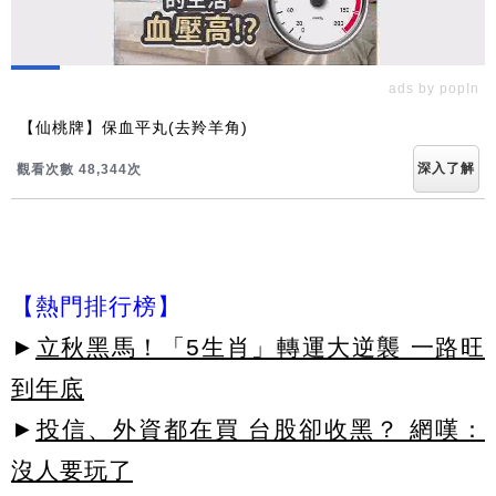
ads by popIn
【仙桃牌】保血平丸(去羚羊角)
深入了解
觀看次數 48,349次
【熱門排行榜】
►
立秋黑馬！「5生肖」轉運大逆襲 一路旺
到年底
►
投信、外資都在買 台股卻收黑？ 網嘆：
沒人要玩了