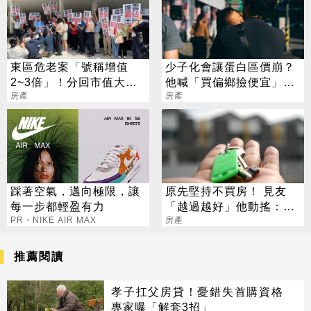
東區危老案「號稱增值
少子化會讓蛋白區價崩？
2~3倍」！分回市值大縮
他喊「買偏鄉撿便宜」內
水 地主控建商詐欺
房產
行人：建商不是笨蛋
房產
踩著空氣，邁向極限，讓
原先堅持不買房！ 見友
每一步都輕盈有力
「越過越好」他動搖：是
PR・NIKE AIR MAX
不是錯過好時機
房產
推薦閱讀
孝子扛父房貸！憂錯失首購資格
專家曝「解套3招」