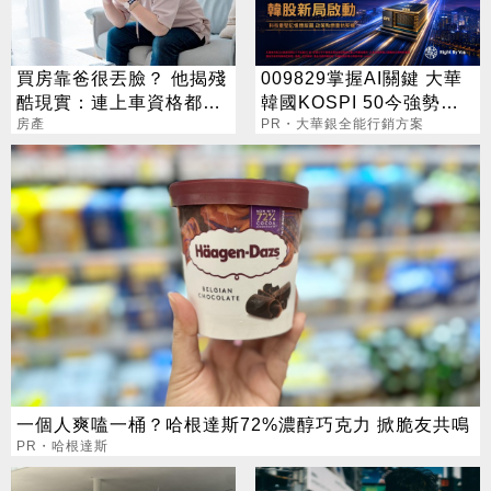
買房靠爸很丟臉？ 他揭殘
009829掌握AI關鍵 大華
酷現實：連上車資格都沒
韓國KOSPI 50今強勢開
有
房產
募
PR・大華銀全能行銷方案
一個人爽嗑一桶？哈根達斯72%濃醇巧克力 掀脆友共鳴
PR・哈根達斯