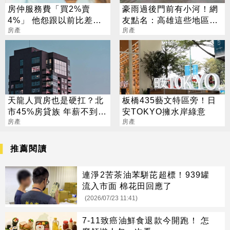
房仲服務費「買2%賣
豪雨過後門前有小河！網
4%」 他怨跟以前比差太
友點名：高雄這些地區最
多 內行曝原因：黑幕重重
房產
好別買
房產
天龍人買房也是硬扛？北
板橋435藝文特區旁！日
市45%房貸族 年薪不到百
安TOKYO擁水岸綠意
萬
房產
房產
推薦閱讀
連淨2苦茶油苯駢芘超標！939罐
流入市面 棉花田回應了
(2026/07/23 11:41)
7-11致癌油鮮食退款今開跑！ 怎