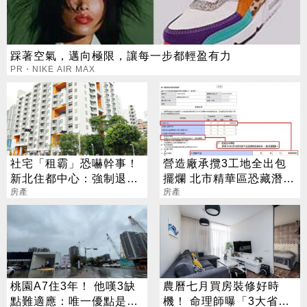
踩著空氣，邁向極限，讓每一步都輕盈有力
PR・NIKE AIR MAX
社宅「租霸」恐嚇幹事！
營造廠承攬3工地全出包
新北住都中心：強制退租
擺爛 北市精華區恐藏潛在
列黑名單
房產
爛尾樓
房產
桃園A7住3年！ 他嘆3缺
農曆七月買房裝修好時
點難適應：唯一優點是房
機！ 命理師曝「3大省錢