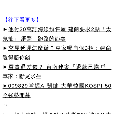
【往下看更多】
►
他付20萬訂海線預售屋 建商要求2點「太
鬼扯」 網驚：跑路的節奏
►
交屋延遲怎麼辦？專家曝自保3招：建商
還得賠你錢
►
買貴退差價？ 台南建案「退款已購戶」
專家：斷尾求生
►009829掌握AI關鍵 大華韓國KOSPI 50
今強勢開募
PR