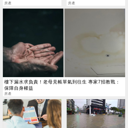
價
房產
攻略」：一次省很大
房產
樓下漏水求負責！老母見帳單氣到往生 專家7招教戰：
保障自身權益
房產