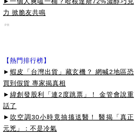
►一個人爽嗑一桶？哈根達斯72%濃醇巧克
力 掀脆友共鳴
PR
【熱門排行榜】
►
蝦皮「台灣出貨」藏玄機？ 網喊2地區恐
買到假貨 專家揭真相
►
緯創發股利「連2度跳票」！ 金管會說重
話了
►
吹空調30小時竟抽搐送醫！ 醫揭「真正
元兇」：不是冷氣