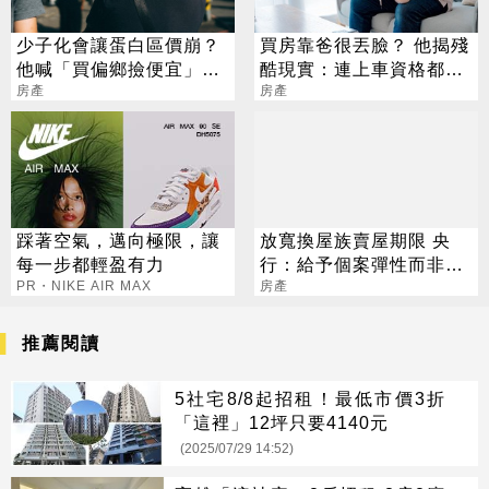
少子化會讓蛋白區價崩？
買房靠爸很丟臉？ 他揭殘
他喊「買偏鄉撿便宜」內
酷現實：連上車資格都沒
行人：建商不是笨蛋
房產
有
房產
踩著空氣，邁向極限，讓
放寬換屋族賣屋期限 央
每一步都輕盈有力
行：給予個案彈性而非鬆
PR・NIKE AIR MAX
綁管制
房產
推薦閱讀
5社宅8/8起招租！最低市價3折
「這裡」12坪只要4140元
(2025/07/29 14:52)