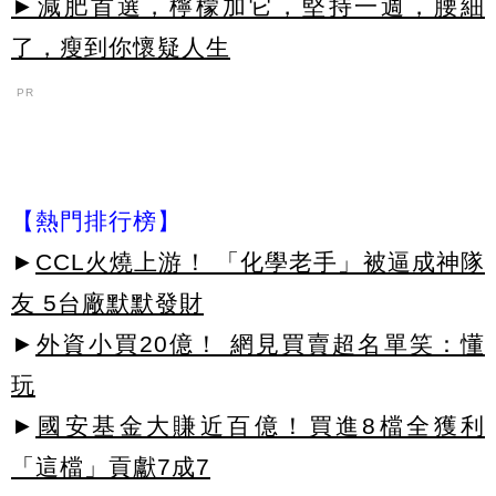
►減肥首選，檸檬加它，堅持一週，腰細
了，瘦到你懷疑人生
PR
【熱門排行榜】
►
CCL火燒上游！ 「化學老手」被逼成神隊
友 5台廠默默發財
►
外資小買20億！ 網見買賣超名單笑：懂
玩
►
國安基金大賺近百億！買進8檔全獲利
「這檔」貢獻7成7