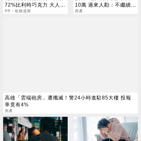
72%比利時巧克力 大人味
10萬 過來人勸：不繼續殺
爆紅！
PR・哈根達斯
會後悔
房產
高雄「雲端砲房」遭殲滅！警24小時進駐85大樓 投報
率竟有4%
房產