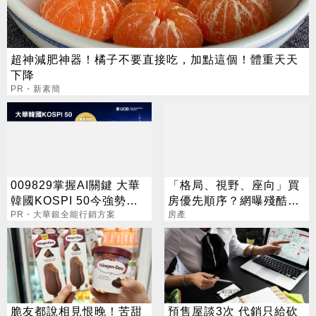
超神減肥神器！橘子不要直接吃，加點這個！體重天天
下降
PR・新素簡
009829掌握AI關鍵 大華
「格局、視野、座向」買
韓國KOSPI 50今強勢開
房優先順序？網曝殘酷現
募
PR・大華銀全能行銷方案
實：這點最重要
房產
脆友都說相見恨晚！苦甜
預售屋談3次 代銷只給砍