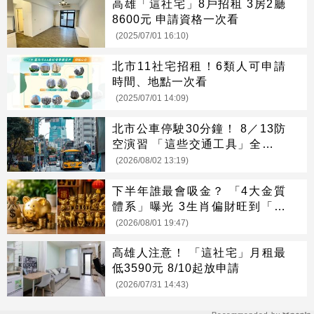
高雄「這社宅」8戶招租 3房2廳
8600元 申請資格一次看
(2025/07/01 16:10)
北市11社宅招租！6類人可申請
時間、地點一次看
(2025/07/01 14:09)
北市公車停駛30分鐘！ 8／13防
空演習 「這些交通工具」全面管
制
(2026/08/02 13:19)
下半年誰最會吸金？ 「4大金質
體系」曝光 3生肖偏財旺到「錢
自己找上門」
(2026/08/01 19:47)
高雄人注意！ 「這社宅」月租最
低3590元 8/10起放申請
(2026/07/31 14:43)