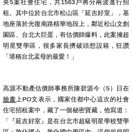
央5案社會住宅，共1563戶將分兩波進行招
租。其中位於台北市松山區「延吉好室」，基
地座落於光復南路精華地段上，鄰近松山文創
園區、台北大巨蛋，有估價師爆料，此案擁超
明星雙學區，很多家長擠破頭想設籍，狂讚
「堪稱台北孟母的最愛！」
高源不動產估價師事務所陳碧源今（5）日在
臉書
上PO文表示，國家住都中心這次的社會
住宅招租案中，藏了一個秘密寶藏，他寫道：
「『延吉好室』是在台北市超級明星學校雙學
區：敦化國小、敦化國中學區內～這個超級明