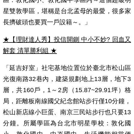
星雙敦學區，堪稱是台北孟母的最愛，很多家
長擠破頭也要買一戶設籍～。」
★【理財達人秀】投信開鍘 中小不妙? 回血又
解套 清單勝利組
★
「延吉好室」社宅基地位置位於臺北市松山區
光復南路32巷內，建築規劃地上13層，地下3
層，共160戶，1～2房（15.87~29.91坪）格
局，距離板南線國父紀念館站步行僅10分鐘，
松山新店線小巨蛋、南京三民站步行也只要13
分鐘。所屬學區為台北市明星學校：敦化國