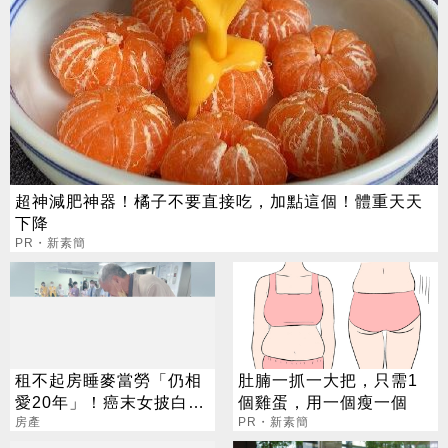
超神減肥神器！橘子不要直接吃，加點這個！體重天天
下降
PR・新素簡
租不起房睡麥當勞「仍相
肚腩一抓一大把，只需1
愛20年」！癌末女披白紗
個雞蛋，用一個瘦一個
醫院坐輪椅完婚
房產
PR・新素簡