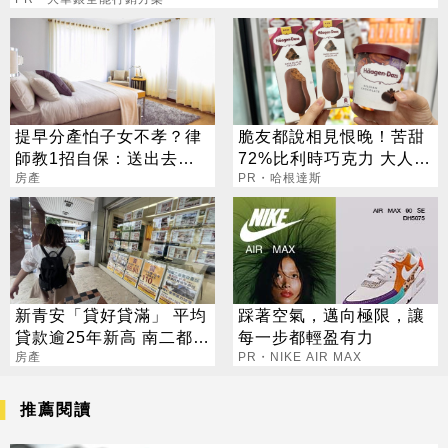
提早分產怕子女不孝？律
脆友都說相見恨晚！苦甜
師教1招自保：送出去也
72%比利時巧克力 大人味
能要回來
房產
爆紅！
PR・哈根達斯
新青安「貸好貸滿」 平均
踩著空氣，邁向極限，讓
貸款逾25年新高 南二都揹
每一步都輕盈有力
最久
房產
PR・NIKE AIR MAX
推薦閱讀