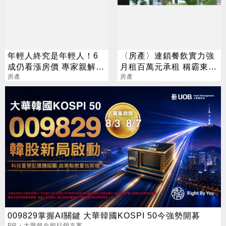
年輕人終究是年輕人！6
〈房產〉連鎖餐飲實力強
成仍看漲房價 專家親解2
月租百萬元承租 稱霸東區
因素
房產
2樓店面王
房產
009829掌握AI關鍵 大華韓國KOSPI 50今強勢開募
PR・大華銀全能行銷方案