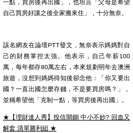
一點，買房後再出國」，也坦言「父母是希望
自己買房好讓之後全家搬來住」，十分無奈。
該名網友在論壇PTT發文，無奈表示媽媽對自
己的財務掌控太強。他表示，自己年薪100
萬，每年都存80萬左右，本來規劃明年去澳洲
旅遊，沒想到媽媽得知後卻念他：「你又要出
國？一直出國怎麼存錢，不是要買房嗎？」，
並稱希望他「克制一點，等買房後再出國」。
★【理財達人秀】投信開鍘 中小不妙? 回血又
解套 清單勝利組
★