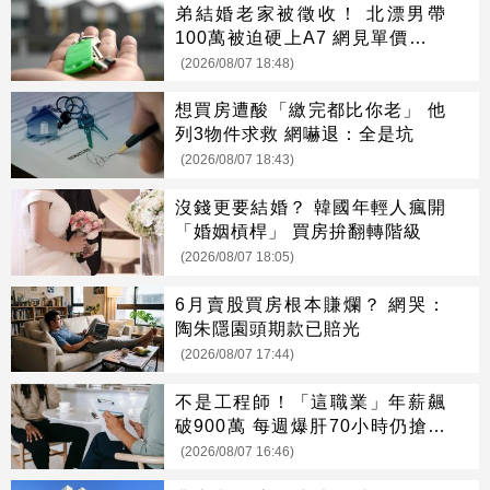
弟結婚老家被徵收！ 北漂男帶
100萬被迫硬上A7 網見單價驚呆
了
(2026/08/07 18:48)
想買房遭酸「繳完都比你老」 他
列3物件求救 網嚇退：全是坑
(2026/08/07 18:43)
沒錢更要結婚？ 韓國年輕人瘋開
「婚姻槓桿」 買房拚翻轉階級
(2026/08/07 18:05)
6月賣股買房根本賺爛？ 網哭：
陶朱隱園頭期款已賠光
(2026/08/07 17:44)
不是工程師！「這職業」年薪飆
破900萬 每週爆肝70小時仍搶破
頭
(2026/08/07 16:46)