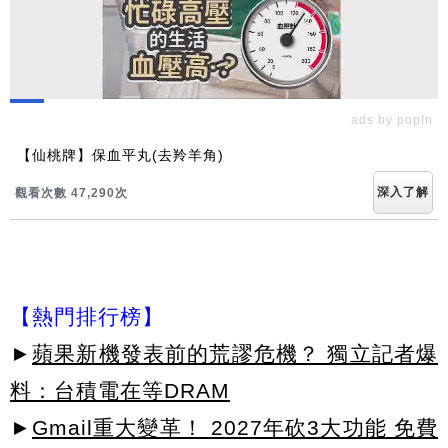
ads by popIn
【仙桃牌】保血平丸(去羚羊角)
深入了解
觀看次數 47,290次
【熱門排行榜】
►
蘋果新機發表前的荒謬危機？ 獨立記者爆
料：台積電在等DRAM
►
Gmail重大變革！ 2027年砍3大功能 免費