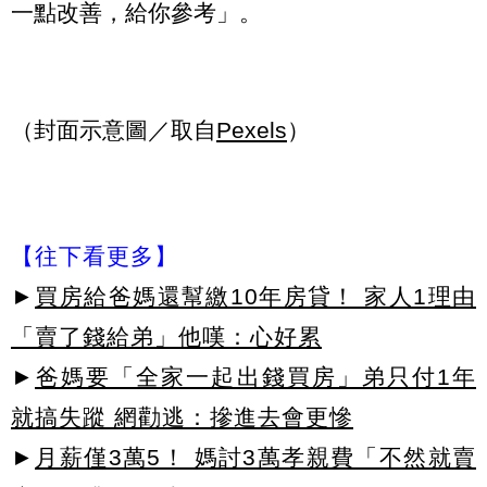
一點改善，給你參考」。
（封面示意圖／取自
Pexels
）
【往下看更多】
►
買房給爸媽還幫繳10年房貸！ 家人1理由
「賣了錢給弟」他嘆：心好累
►
爸媽要「全家一起出錢買房」弟只付1年
就搞失蹤 網勸逃：摻進去會更慘
►
月薪僅3萬5！ 媽討3萬孝親費「不然就賣