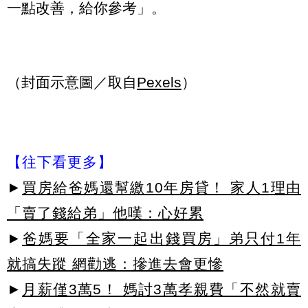
一點改善，給你參考」。
（封面示意圖／取自
Pexels
）
【往下看更多】
►
買房給爸媽還幫繳10年房貸！ 家人1理由
「賣了錢給弟」他嘆：心好累
►
爸媽要「全家一起出錢買房」弟只付1年
就搞失蹤 網勸逃：摻進去會更慘
►
月薪僅3萬5！ 媽討3萬孝親費「不然就賣