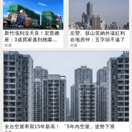
新竹漲到沒天良！宏普總
左營、鼓山笑納外溢紅利
座：3成買家逃到桃園青
在地房仲：五字頭不遠了
埔
房產
房產
全台空屋率寫15年新高！ 「5年內空屋」逆勢下滑