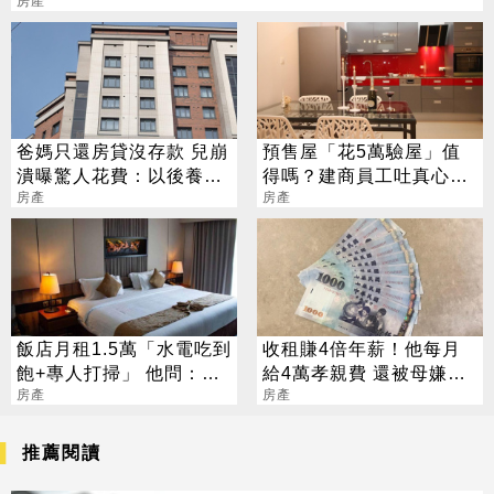
房產
爸媽只還房貸沒存款 兒崩
預售屋「花5萬驗屋」值
潰曝驚人花費：以後養不
得嗎？建商員工吐真心
起
房產
話：裝懂的太多
房產
飯店月租1.5萬「水電吃到
收租賺4倍年薪！他每月
飽+專人打掃」 他問：幹
給4萬孝親費 還被母嫌不
嘛買房呢？
房產
孝
房產
推薦閱讀