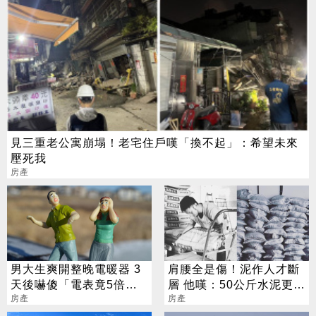
見三重老公寓崩塌！老宅住戶嘆「換不起」：希望未來
壓死我
房產
男大生爽開整晚電暖器 3
肩腰全是傷！泥作人才斷
天後嚇傻「電表竟5倍
層 他嘆：50公斤水泥更沉
跳」
房產
了
房產