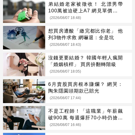
弟結婚老家被徵收！ 北漂男帶
100萬被迫硬上A7 網見單價驚呆
了
(2026/08/07 18:48)
想買房遭酸「繳完都比你老」 他
列3物件求救 網嚇退：全是坑
(2026/08/07 18:43)
沒錢更要結婚？ 韓國年輕人瘋開
「婚姻槓桿」 買房拚翻轉階級
(2026/08/07 18:05)
6月賣股買房根本賺爛？ 網哭：
陶朱隱園頭期款已賠光
(2026/08/07 17:44)
不是工程師！「這職業」年薪飆
破900萬 每週爆肝70小時仍搶破
頭
(2026/08/07 16:46)