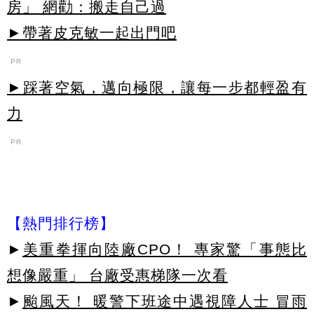
房」 網勸：搬走自己過
►帶著皮克敏一起出門吧
PR
►踩著空氣，邁向極限，讓每一步都輕盈有
力
PR
【熱門排行榜】
►
美重拳揮向陸廠CPO！ 專家驚「事態比
想像嚴重」 台廠受惠梯隊一次看
►
颱風天！ 暖警下班途中遇視障人士 冒雨