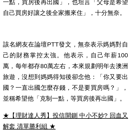
一點，買房後再出國」，也坦言「父母是希望
自己買房好讓之後全家搬來住」，十分無奈。
該名網友在論壇PTT發文，無奈表示媽媽對自
己的財務掌控太強。他表示，自己年薪100
萬，每年都存80萬左右，本來規劃明年去澳洲
旅遊，沒想到媽媽得知後卻念他：「你又要出
國？一直出國怎麼存錢，不是要買房嗎？」，
並稱希望他「克制一點，等買房後再出國」。
★【理財達人秀】投信開鍘 中小不妙? 回血又
解套 清單勝利組
★