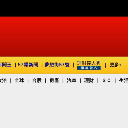
新聞王
57爆新聞
夢想街57號
更多+
政治
全球
台股
房產
汽車
理財
３Ｃ
生