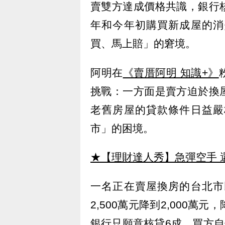
賣雙方達成價格共識，銀行
年和今年初購買新成屋的消
買、馬上賠」的窘境。
阿明在
《賣厝阿明 知識+》
挑戰：一方面是賣方迫於換
老舊房屋的貸款條件日益嚴
市」的困境。
★【理財達人秀】急彈空手 
一名正在賣屋換房的台北市
2,500萬元降到2,000
銀行只願意核貸6成，買方自