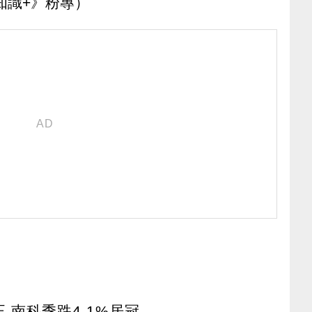
知識+》粉專）
 南科季跌4.1%居冠