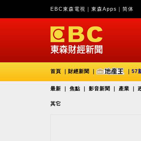
EBC東森電視
｜
東森Apps
｜
简体
首頁
財經新聞
57
最新
焦點
影音新聞
產業
其它