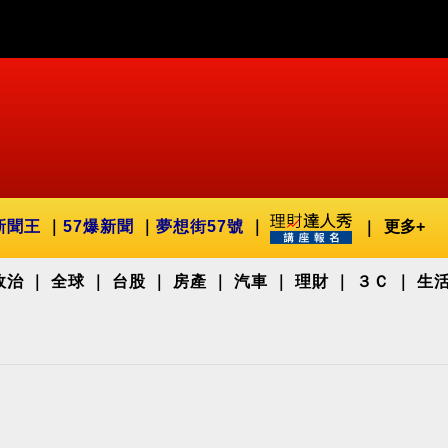
新聞王
57爆新聞
夢想街57號
更多+
政治
全球
台股
房產
汽車
理財
３Ｃ
生