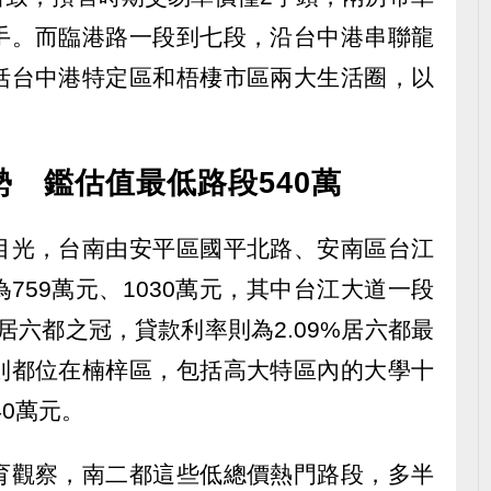
手。而臨港路一段到七段，沿台中港串聯龍
括台中港特定區和梧棲市區兩大生活圈，以
 鑑估值最低路段540萬
目光，台南由安平區國平北路、安南區台江
759萬元、1030萬元，其中台江大道一段
位居六都之冠，貸款利率則為2.09%居六都最
則都位在楠梓區，包括高大特區內的大學十
40萬元。
育觀察，南二都這些低總價熱門路段，多半