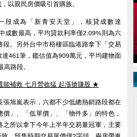
找，以親民房價吸引首購族。
一段成為「新青安天堂」，核貸成數達
段中成數最高，平均貸款利率僅2.09%則為六
路段。另外台中市梧棲區臨港路拿下「交易
達461筆，鑑估值為909萬元，平均建物面
值最高路段。
還能補救 七月營收猛 起漲搶賺股
★
長張旭嵐表示，六都不少低總熱銷路段都在
總價」、「低單價」、「物件多」的特色，
路之所以拿下今年上半年交易量冠軍，主要
所致，預售時期交易單價僅2字頭，兩房帶車