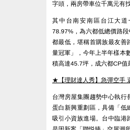
字頭，兩房帶車位千萬元有
其中台南安南區台江大道
78.97%，為六都低總價路
都最低，堪稱首購族最友善
量冠軍」，今年上半年樣本數
積高達45.7坪，成六都CP
★【理財達人秀】急彈空手 
台灣房屋集團趨勢中心執行
蛋白新興重劃區，具備「低
吸引小資族進場。台中臨港
是因新案「聯悦臻」交屋潮