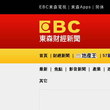
EBC東森電視
｜
東森Apps
｜
简体
首頁
財經新聞
57
最新
焦點
影音新聞
產業
其它