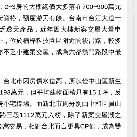
~3房的大樓總價大多落在700~900萬元
安資格，額度游刃有餘。台南市台江大道一
乏透天產品，近年因大樓新案交屋大量申
外，位於楠梓科技園區附近的後昌路，較多
亦不乏小建案交屋，成為六都熱門路段中最
，台北市因房價水位高，所以僅中山區新生
93萬元，但平均建物面積只有15.1坪，反
房小宅撐場。而新北市則分別由中和區員山
北路三段1112萬元入榜，除了新案交屋潮之
公寓交易，相對台北而言更具CP值，成為雙