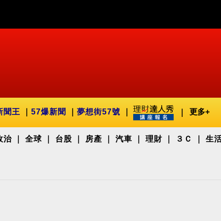
新聞王
57爆新聞
夢想街57號
更多+
政治
全球
台股
房產
汽車
理財
３Ｃ
生