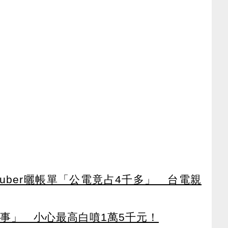
Tuber曬帳單「公電竟占4千多」 台電親
件事」 小心最高白噴1萬5千元！