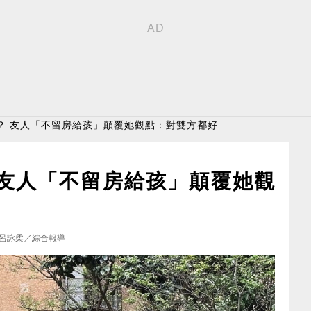
？ 友人「不留房給孩」顛覆她觀點：對雙方都好
 友人「不留房給孩」顛覆她觀
呂詠柔／綜合報導