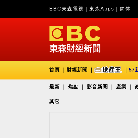
EBC東森電視
｜
東森Apps
｜
简体
首頁
財經新聞
57
最新
焦點
影音新聞
產業
其它