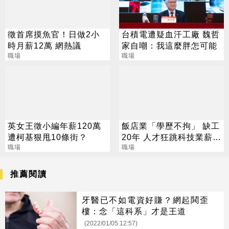
徵首席摸魚官！日做2小
台積電遭疑血汗工廠 魏哲
時月薪12萬 網熱議
家自嘲：我這麼胖怎可能
職場
職場
英女王徵小編年薪120萬
飯店業「學歷不拘」 缺工
遭柯基狠甩10條街？
20年 人才狂跳科技業薪水
職場
漲7成
職場
推薦閱讀
牙醫已不如電資好賺？網起鬨歪
樓：念「這科系」才是王道
(2022/01/05 12:57)