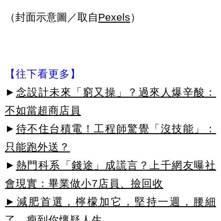
（封面示意圖／取自
Pexels
）
【往下看更多】
►
念設計未來「窮又操」？過來人爆辛酸：
不如當超商店員
►
待不住台積電！工程師驚覺「沒技能」：
只能跑外送？
►
熱門科系「錢途」成謊言？上千網友曝社
會現實：畢業做小7店員、撿回收
►減肥首選，檸檬加它，堅持一週，腰細
了，瘦到你懷疑人生