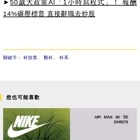
►
50歲大叔靠AI「1小時寫程式」！ 報酬
14%碾壓標普 直接辭職去炒股
關鍵字：
科技業
、
醫科
、
科系
您也可能喜歡