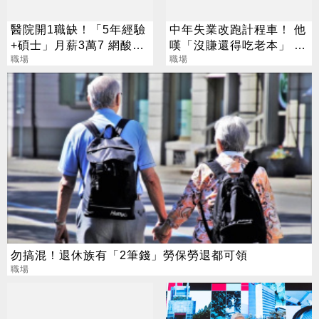
醫院開1職缺！「5年經驗
中年失業改跑計程車！ 他
+碩士」月薪3萬7 網酸：
嘆「沒賺還得吃老本」 同
看護都比這個高
職場
業揭關鍵：月薪10萬
職場
勿搞混！退休族有「2筆錢」勞保勞退都可領
職場