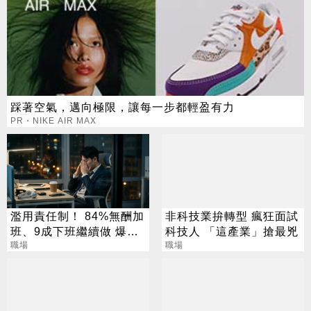
踩著空氣，邁向極限，讓每一步都輕盈有力
PR・NIKE AIR MAX
濫用責任制！ 84%無酬加
非科技業拚轉型 瘋狂面試
班、9成下班繼續做 爆肝
科技人 「這產業」搶最兇
世代慘狀曝光
職場
職場