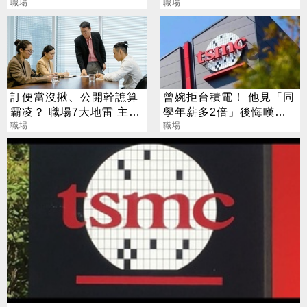
路：可年薪百萬
職場
不能說實話嗎？
職場
訂便當沒揪、公開幹譙算
曾婉拒台積電！ 他見「同
霸凌？ 職場7大地雷 主管
學年薪多2倍」後悔嘆：
必看
職場
晚了就不要了
職場