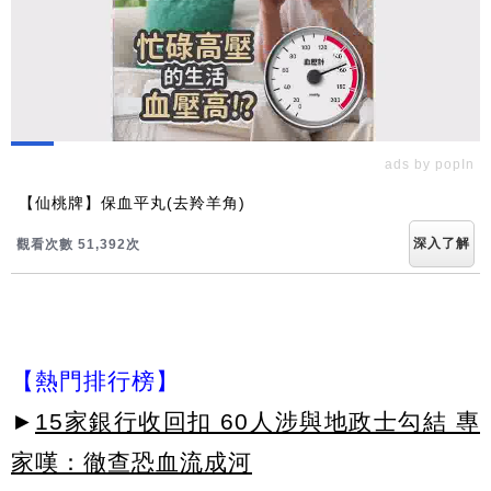
ads by popIn
【仙桃牌】保血平丸(去羚羊角)
深入了解
觀看次數 51,394次
【熱門排行榜】
►
15家銀行收回扣 60人涉與地政士勾結 專
家嘆：徹查恐血流成河