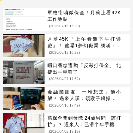
軍校衛哨徵保全！月薪上看42K
工作地點
(2026/07/16 15:30)
月薪45K「上午看盤下午打遊
戲」！ 他曝1夢幻職業 網嘆：比
保全爽
(2026/06/12 16:23)
嚼口香糖遭勸「反毆打保全」 北
捷出手重罰了
(2026/04/27 17:52)
金融業朋友「一堆想逃」他不
解？ 過來人嘆：領猴子錢操台積
電心
(2026/04/16 17:49)
當保全閒到發慌 24歲男問「該打
拚」？ 過來人：已滑半年手機
(2026/04/02 18:19)