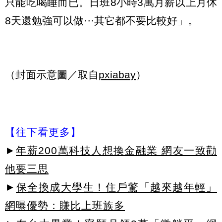
只能吃喝睡而已。日班8小時3萬月薪以上月休
8天還勉強可以做⋯其它都不要比較好」。
（封面示意圖／取自
pxiabay
）
【往下看更多】
►
年薪200萬科技人想換金融業 網友一致勸
他要三思
►
保全換成大學生！住戶驚「越來越年輕」
網曝優勢：賺比上班族多