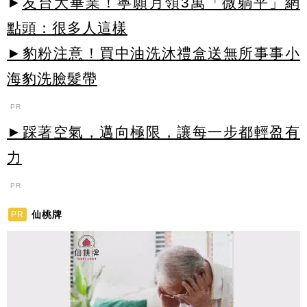
►
友台大畢業！寧願月領3萬「微躺平」網
點頭：很多人這樣
►豹粉注意！買中油洗沐禮盒送無所事事小
海豹洗臉髮帶
PR
►踩著空氣，邁向極限，讓每一步都輕盈有
力
PR
仙桃牌
PR