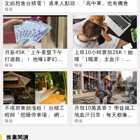
文組想進台積電！ 過來人點頭：「高中畢」也有機會
職場
月薪45K「上午看盤下午
上班10小時實領26K！她
打遊戲」！ 他曝1夢幻職
嘆「1職業」太血汗：真
業 網嘆：比保全爽
職場
的好累
職場
不堪房東頻漲租！ 台積工
月領10萬真香？ 學徒揭工
程師「想睡停車場」 網推
地血汗日常：每天都像透
這台：很好睡
職場
支生命
職場
推薦閱讀