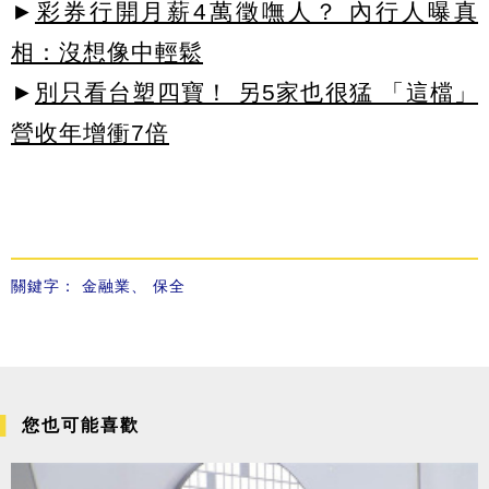
►
彩券行開月薪4萬徵嘸人？ 內行人曝真
相：沒想像中輕鬆
►
別只看台塑四寶！ 另5家也很猛 「這檔」
營收年增衝7倍
關鍵字：
金融業
、
保全
您也可能喜歡