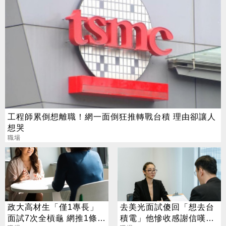
工程師累倒想離職！網一面倒狂推轉戰台積 理由卻讓人
想哭
職場
政大高材生「僅1專長」
去美光面試傻回「想去台
面試7次全槓龜 網推1條
積電」他慘收感謝信嘆：