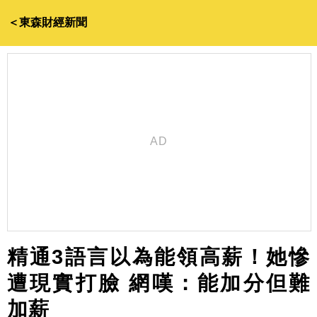
＜東森財經新聞
精通3語言以為能領高薪！她慘
遭現實打臉 網嘆：能加分但難
加薪