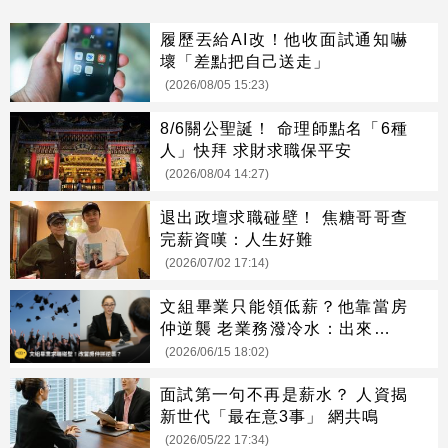
履歷丟給AI改！他收面試通知嚇
壞「差點把自己送走」
(2026/08/05 15:23)
8/6關公聖誕！ 命理師點名「6種
人」快拜 求財求職保平安
(2026/08/04 14:27)
退出政壇求職碰壁！ 焦糖哥哥查
完薪資嘆：人生好難
(2026/07/02 17:14)
文組畢業只能領低薪？他靠當房
仲逆襲 老業務潑冷水：出來混遲
早要還
(2026/06/15 18:02)
面試第一句不再是薪水？ 人資揭
新世代「最在意3事」 網共鳴
(2026/05/22 17:34)