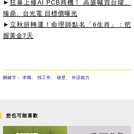
►
狂暴上修AI PCB商機！ 高盛喊買台燿、
臻鼎、台光電 目標價曝光
►
立秋拚轉運！命理師點名「6生肖」：把
握黃金7天
關鍵字：
求職
、
找工作
、
碰壁
、
外語能力
您也可能喜歡