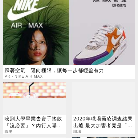
踩著空氣，邁向極限，讓每一步都輕盈有力
PR・NIKE AIR MAX
唸到大學畢業去賣手搖飲
2020年職場霸凌調查結果
「沒必要」？內行人曝薪
出爐 最大加害者竟是「他
資：勝過銀行櫃檯
職場
們」！
職場