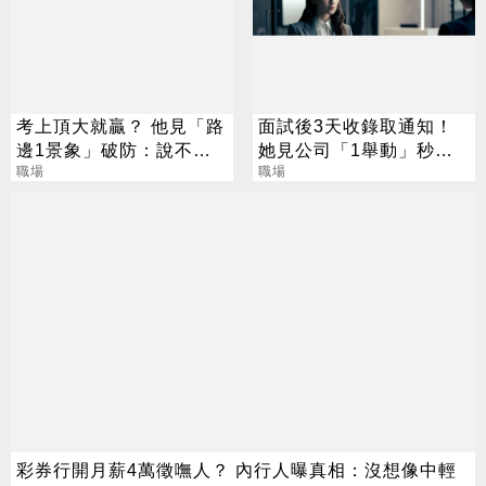
考上頂大就贏？ 他見「路
面試後3天收錄取通知！
邊1景象」破防：說不清
她見公司「1舉動」秒拒
的挫敗感
職場
絕 網點頭：大雷缺
職場
彩券行開月薪4萬徵嘸人？ 內行人曝真相：沒想像中輕