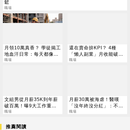
鬆
職場
月領10萬真香？ 學徒揭工
還在賣命拚KPI？ 4種
地血汗日常：每天都像透
「懶人副業」月收能破6
支生命
職場
萬
職場
文組男從月薪35K到年薪
月薪30萬被海虐！醫嘆
破百萬！曝9大工作重
「沒年終沒分紅」：不如
點：低薪不是命運
職場
當工程師
職場
推薦閱讀