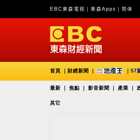
EBC東森電視
｜
東森Apps
｜
简体
首頁
財經新聞
57
最新
焦點
影音新聞
產業
其它