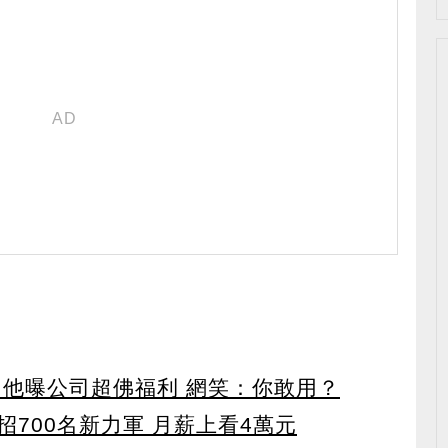
 他曝公司超佛福利 網笑：你敢用？
700名新力軍 月薪上看4萬元