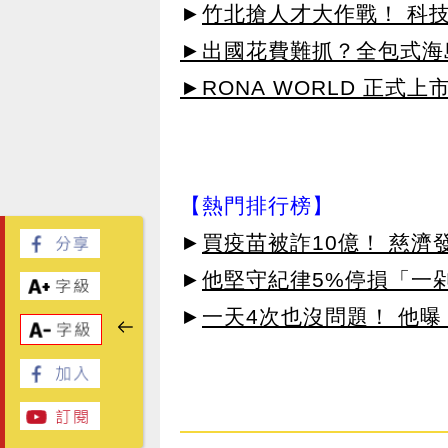
►
竹北搶人才大作戰！ 科
►出國花費難抓？全包式海島
►RONA WORLD 正式上市
【熱門排行榜】
►
買疫苗被詐10億！ 慈
►
他堅守紀律5%停損「一剁
►
一天4次也沒問題！ 他