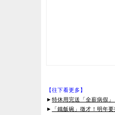
【往下看更多】
►
特休用完送「全薪病假」
►
「鐵飯碗」徵才！明年要招