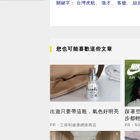
關鍵字：
台灣虎航
、
徵才
、
客艙
、
組
您也可能喜歡這些文章
出遊只要帶這瓶，氣色好明亮
踩著
步都
PR・三得利健康網路商店
PR・NI