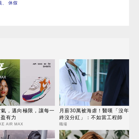
員
、
休假
空氣，邁向極限，讓每一
月薪30萬被海虐！醫嘆「沒年
輕盈有力
終沒分紅」：不如當工程師
KE AIR MAX
職場