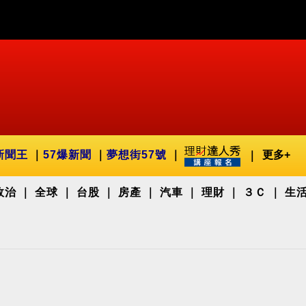
新聞王
57爆新聞
夢想街57號
更多+
政治
全球
台股
房產
汽車
理財
３Ｃ
生