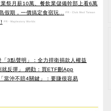
技業祭月薪10萬、餐飲業儲備幹部上看6萬
假期，一價搞定食宿玩...
PR・Club Med Taiwan
!
PR・Maplestory Worlds
濟發「3點聲明」：全力捍衛捐款人權益
就反彈」 網勸：買ETF刪App
曝「當沖不賠4關鍵」：要賺很容易