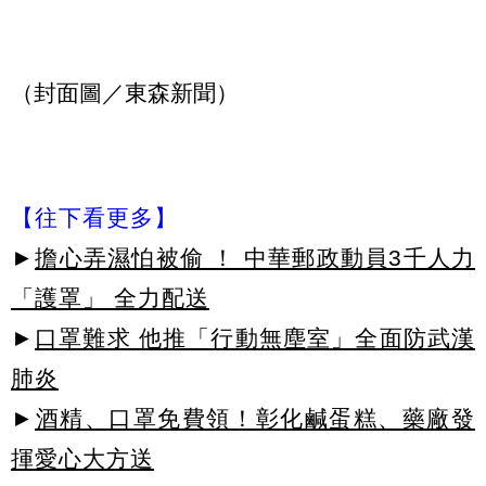
（封面圖／東森新聞）
【往下看更多】
►
擔心弄濕怕被偷 ！ 中華郵政動員3千人力
「護罩」 全力配送
►
口罩難求 他推「行動無塵室」全面防武漢
肺炎
►
酒精、口罩免費領！彰化鹹蛋糕、藥廠發
揮愛心大方送