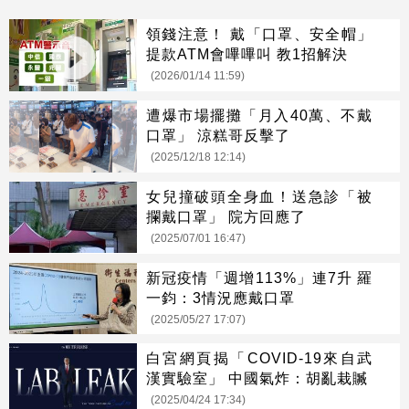
領錢注意！ 戴「口罩、安全帽」
提款ATM會嗶嗶叫 教1招解決
(2026/01/14 11:59)
遭爆市場擺攤「月入40萬、不戴
口罩」 涼糕哥反擊了
(2025/12/18 12:14)
女兒撞破頭全身血！送急診「被
攔戴口罩」 院方回應了
(2025/07/01 16:47)
新冠疫情「週增113%」連7升 羅
一鈞：3情況應戴口罩
(2025/05/27 17:07)
白宮網頁揭「COVID-19來自武
漢實驗室」 中國氣炸：胡亂栽贓
(2025/04/24 17:34)