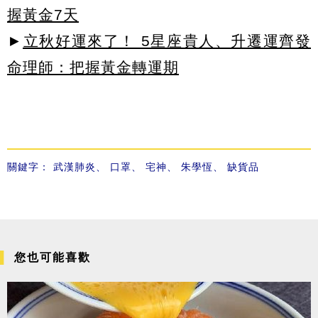
握黃金7天
►
立秋好運來了！ 5星座貴人、升遷運齊發
命理師：把握黃金轉運期
關鍵字：
武漢肺炎
、
口罩
、
宅神
、
朱學恆
、
缺貨品
您也可能喜歡