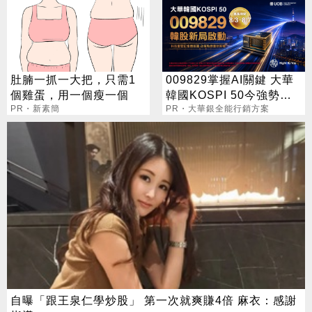
肚腩一抓一大把，只需1
009829掌握AI關鍵 大華
個雞蛋，用一個瘦一個
韓國KOSPI 50今強勢開
PR・新素簡
募
PR・大華銀全能行銷方案
自曝「跟王泉仁學炒股」 第一次就爽賺4倍 麻衣：感謝