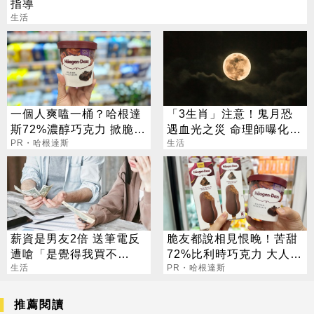
指導
生活
一個人爽嗑一桶？哈根達
「3生肖」注意！鬼月恐
斯72%濃醇巧克力 掀脆友
遇血光之災 命理師曝化解
共鳴
PR・哈根達斯
法
生活
薪資是男友2倍 送筆電反
脆友都說相見恨晚！苦甜
遭嗆「是覺得我買不
72%比利時巧克力 大人味
起」？ 網齊勸快逃
生活
爆紅！
PR・哈根達斯
推薦閱讀