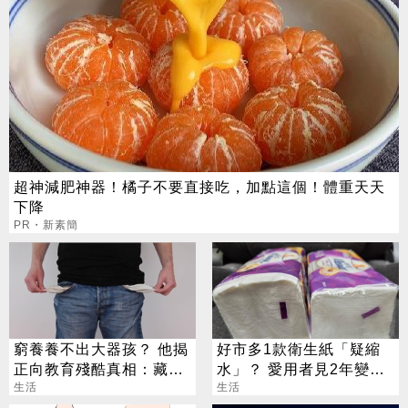
超神減肥神器！橘子不要直接吃，加點這個！體重天天
下降
PR・新素簡
窮養養不出大器孩？ 他揭
好市多1款衛生紙「疑縮
正向教育殘酷真相：藏了
水」？ 愛用者見2年變
「階級緩衝墊」
生活
化：沒比較沒傷害
生活