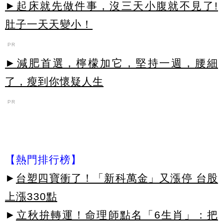
►起床就先做件事，沒三天小腹就不見了!
肚子一天天變小！
PR
►減肥首選，檸檬加它，堅持一週，腰細
了，瘦到你懷疑人生
PR
【熱門排行榜】
►
台塑四寶衝了！「新科萬金」又漲停 台股
上漲330點
►
立秋拚轉運！命理師點名「6生肖」：把