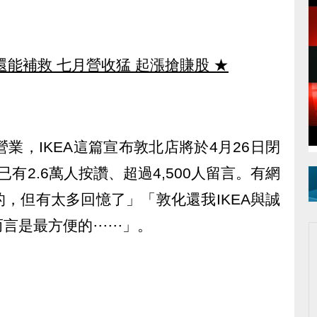
還能補救 七月營收猛 起漲搶賺股
★
業，IKEA這篇宣布敦北店將於4月26日閉
有2.6萬人按讚、超過4,500人留言。有網
，但有太多回憶了」「敦化還我IKEA與誠
而言是最方便的⋯⋯」。