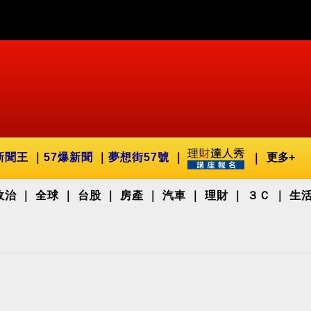
新聞王
57爆新聞
夢想街57號
更多+
政治
全球
台股
房產
汽車
理財
３Ｃ
生