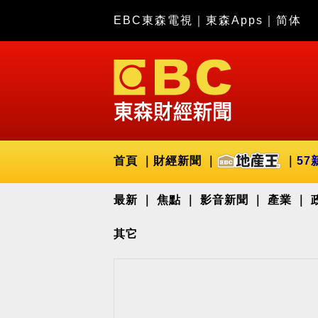
EBC東森電視
｜
東森Apps
｜
简体
首頁
財經新聞
57
最新
焦點
影音新聞
產業
其它