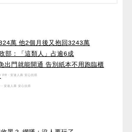
24萬 他2個月後又抱回3243萬
政部：「這類人」占逾6成
 免出門就能開通 告別紙本不用跑臨櫃
升
PR・安達人壽 安心抗癌
R・安達人壽 安心抗癌
卻收黑？ 網嘆：沒人要玩了