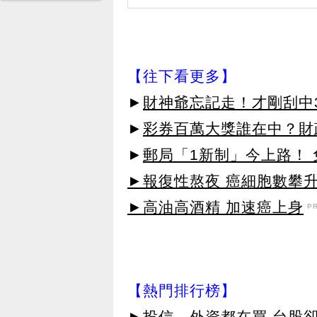
【往下看更多】
►
財神爺忘記走！才剛刮中3
►
彩券百萬大獎誰在中？財
►
郵局「1新制」今上路！
►報復性熬夜 癌細胞數攀
►高油高酒精 加速癌上身
P
【熱門排行榜】
►
投信、外資都在買 台股