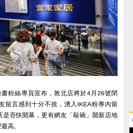
方臉書粉絲專頁宣布，敦北店將於4月26號閉
友留言感到十分不捨，湧入IKEA粉專內留
店是否快開幕，更有網友「敲碗」開新店地
聲最高。