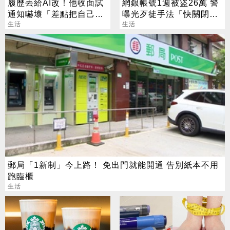
履歷丟給AI改！他收面試
網銀帳號1週被盜26萬 警
通知嚇壞「差點把自己送
曝光歹徒手法「快關閉這
走」
生活
功能」
生活
郵局「1新制」今上路！ 免出門就能開通 告別紙本不用
跑臨櫃
生活