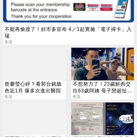
不能再偷渡了！好市多宣布 4／1起實施「電子掃卡」入
場
生活
曾馨瑩心碎？看郭台銘臉
不想努力了！23歲鮮肉交
色近1月 爆多次進出醫院
往63歲阿姨 母子戀超扯真
生活
相曝
生活