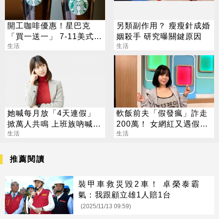
開工咖啡優惠！星巴克
另類副作用？ 瘦瘦針成婚
「買一送一」 7-11美式買
姻殺手 研究曝關鍵原因
7送7
生活
生活
她喊每月放「4天連假」
軟飯前夫「假發瘋」詐走
掀萬人共鳴 上班族吶喊：
200萬！ 女網紅又遇假富
這樣才活得像人
生活
豪 養套殺噴2千萬
生活
推薦閱讀
裝甲車救災毀2車！ 卓榮泰霸
氣：我跟顧立雄1人賠1台
(2025/11/13 09:59)