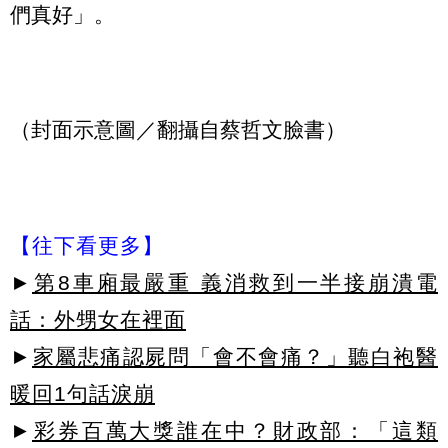
們真好」。
（封面示意圖／翻攝自蔡哲文臉書）
【往下看更多】
►
第8車廂最嚴重 義消救到一半接崩潰電
話：外甥女在裡面
►
家屬悲痛認屍問「會不會痛？」聽白袍醫
暖回1句話淚崩
►
彩券百萬大獎誰在中？財政部：「這類