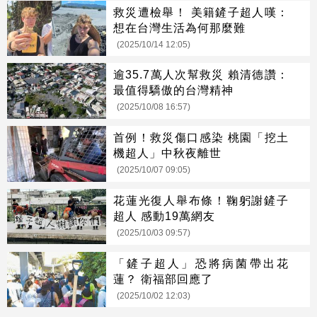
救災遭檢舉！ 美籍鏟子超人嘆：
想在台灣生活為何那麼難
(2025/10/14 12:05)
逾35.7萬人次幫救災 賴清德讚：
最值得驕傲的台灣精神
(2025/10/08 16:57)
首例！救災傷口感染 桃園「挖土
機超人」中秋夜離世
(2025/10/07 09:05)
花蓮光復人舉布條！鞠躬謝鏟子
超人 感動19萬網友
(2025/10/03 09:57)
「鏟子超人」恐將病菌帶出花
蓮？ 衛福部回應了
(2025/10/02 12:03)