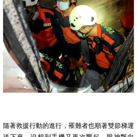
隨著救援行動的進行，罹難者也順著雙節梯運
送下來，沒想到手機又再次響起，眼神飄向