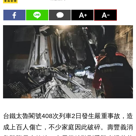
台鐵太魯閣號408次列車2日發生嚴重事故，造
成上百人傷亡，不少家庭因此破碎。壽豐義消