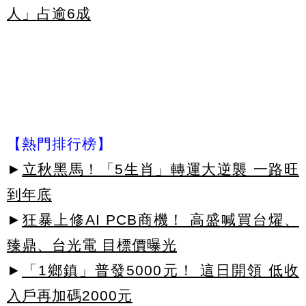
人」占逾6成
【熱門排行榜】
►
立秋黑馬！「5生肖」轉運大逆襲 一路旺
到年底
►
狂暴上修AI PCB商機！ 高盛喊買台燿、
臻鼎、台光電 目標價曝光
►
「1鄉鎮」普發5000元！ 這日開領 低收
入戶再加碼2000元