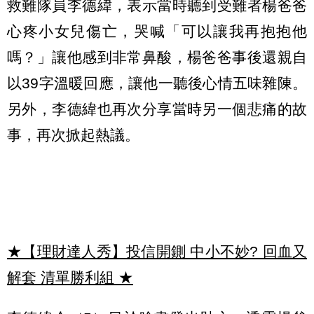
救難隊員李德緯，表示當時聽到受難者楊爸爸
心疼小女兒傷亡，哭喊「可以讓我再抱抱他
嗎？」讓他感到非常鼻酸，楊爸爸事後還親自
以39字溫暖回應，讓他一聽後心情五味雜陳。
另外，李德緯也再次分享當時另一個悲痛的故
事，再次掀起熱議。
★【理財達人秀】投信開鍘 中小不妙? 回血又
解套 清單勝利組
★