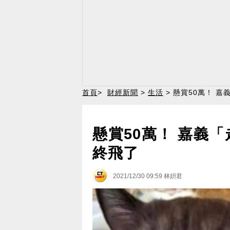
首頁
>
財經新聞
>
生活
> 懸賞50萬！ 
懸賞50萬！ 嘉義
終飛了
2021/12/30 09:59
林姸君