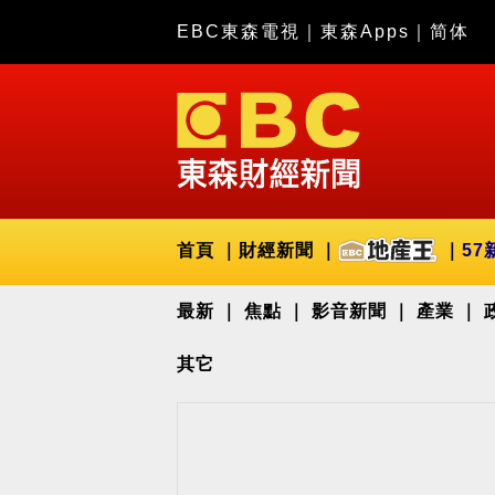
EBC東森電視
｜
東森Apps
｜
简体
首頁
財經新聞
57
最新
焦點
影音新聞
產業
其它