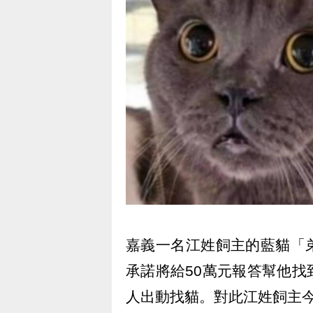
嘉義一名江姓飼主的藍貓「
承諾將給50萬元報答幫他
人出動找貓。對此江姓飼主今