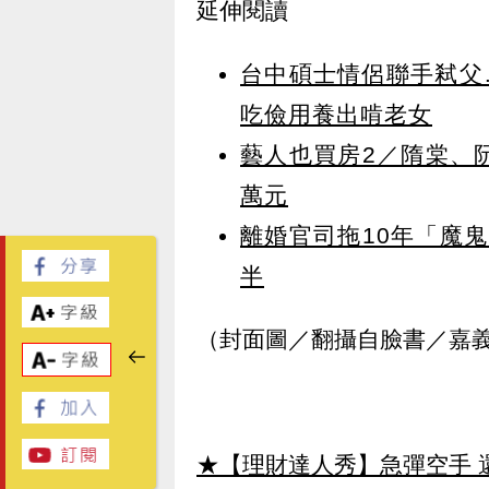
延伸閱讀
台中碩士情侶聯手弒父
吃儉用養出啃老女
藝人也買房2／隋棠、
萬元
離婚官司拖10年「魔
半
（封面圖／翻攝自臉書／嘉
★【理財達人秀】急彈空手 