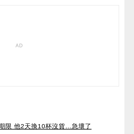
限 他2天換10杯沒貨…急壞了