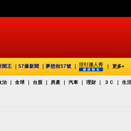
新聞王
57爆新聞
夢想街57號
更多+
政治
全球
台股
房產
汽車
理財
３Ｃ
生