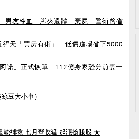
…男友冷血「腳夾遺體」棄屍 警衛爸省
阮經天「買房有術」 低價進場省下5000
鬼阿諾」正式恢單 112億身家恐分前妻一
義綠豆大小事）
還能補救 七月營收猛 起漲搶賺股
★