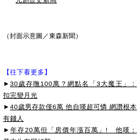
（封面示意圖／東森新聞）
【往下看更多】
►
30歲存嘸100萬？網點名「3大魔王」：
扣完變月光
►
40歲男存款僅6萬 他自嘆超可憐 網讚根本
有錢人
►
年存20萬但「房價年漲百萬」! 他嘆：