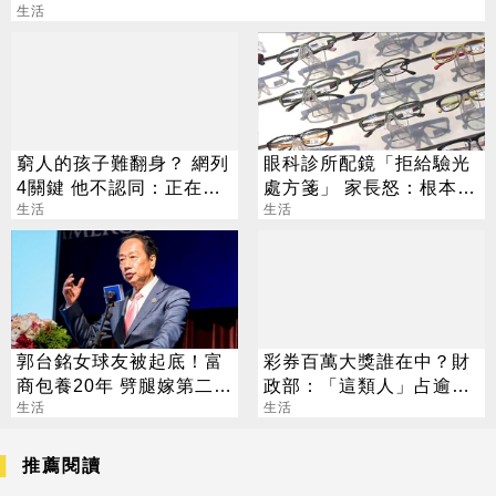
生活
窮人的孩子難翻身？ 網列
眼科診所配鏡「拒給驗光
4關鍵 他不認同：正在當
處方箋」 家長怒：根本綁
總統
生活
架
生活
郭台銘女球友被起底！富
彩券百萬大獎誰在中？財
商包養20年 劈腿嫁第二任
政部：「這類人」占逾6
老公
生活
成
生活
推薦閱讀