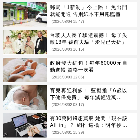
郵局「1新制」今上路！ 免出門
就能開通 告別紙本不用跑臨櫃
(2026/08/04 15:47)
台玻夫人長子驟逝震撼！ 母子失
散13年 被前夫騙「愛兒已夭折」
(2026/08/03 16:15)
政府發大紅包！每年60000元自
動進帳 資格一次看
(2026/08/03 12:06)
育兒再迎利多！ 藍擬推「6歲以
下健保免費」 每年減輕近萬元負
擔
(2026/08/02 08:17)
有30萬閒錢想買股 她問「現在該
All in」？ 網推這檔：明年換新
家
(2026/08/01 15:39)