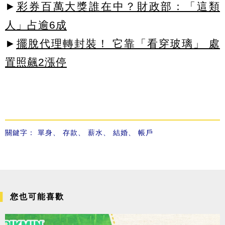
►
彩券百萬大獎誰在中？財政部：「這類
人」占逾6成
►
擺脫代理轉封裝！ 它靠「看穿玻璃」 處
置照飆2漲停
關鍵字：
單身
、
存款
、
薪水
、
結婚
、
帳戶
您也可能喜歡