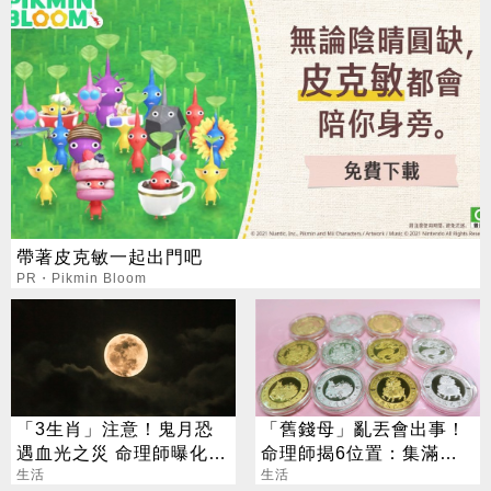
帶著皮克敏一起出門吧
PR・Pikmin Bloom
「3生肖」注意！鬼月恐
「舊錢母」亂丟會出事！
遇血光之災 命理師曝化解
命理師揭6位置：集滿生
法
生活
肖力量大
生活