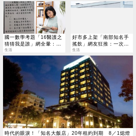
國一數學考題「16醫護之
好市多上架「南部知名手
猜猜我是誰」網全暈：根
搖飲」網友狂推：一次扛
本看不懂
生活
3箱才尊重
生活
時代的眼淚！「知名大飯店」20年租約到期 8／1熄燈