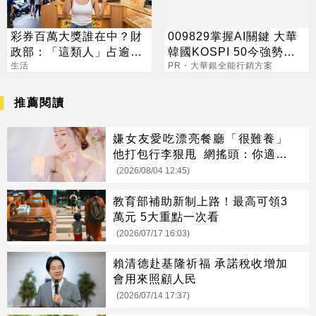
彩券百萬大獎誰在中？財
009829掌握AI關鍵 大華
政部：「這類人」占逾6
韓國KOSPI 50今強勢開
成
生活
募
PR・大華銀全能行銷方案
推薦閱讀
嫌女友愛吃漂亮餐廳「很難養」
他打包行李狠甩 網搖頭：你適合
單身
(2026/08/04 12:45)
教育部補助新制上路！最高可領3
萬元 5大重點一次看
(2026/07/17 16:03)
賴清德赴基隆祈福 承諾稅收增加
會用來照顧人民
(2026/07/14 17:37)