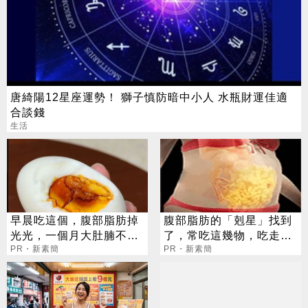
唐綺陽12星座運勢！ 獅子慎防暗中小人 水瓶財運佳適
合談錢
生活
早晨吃這個，腹部脂肪掉
腹部脂肪的「剋星」找到
光光，一個月大肚腩不見
了，常吃這幾物，吃走大
了
PR・新素簡
肚囊，瘦出小蠻腰
PR・新素簡