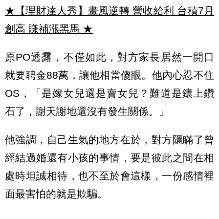
★【理財達人秀】畫風逆轉 營收給利 台積7月
創高 賺補漲黑馬
★
原PO透露，不僅如此，對方家長居然一開口
就要聘金88萬，讓他相當傻眼。他內心忍不住
OS，「是嫁女兒還是賣女兒？難道是鑲上鑽
石了，謝天謝地還沒有發生關係。」
他強調，自己生氣的地方在於，對方隱瞞了曾
經結過婚還有小孩的事情，要是彼此之間在相
處時坦誠相待，也不至於會這樣，一份感情裡
面最害怕的就是欺騙。