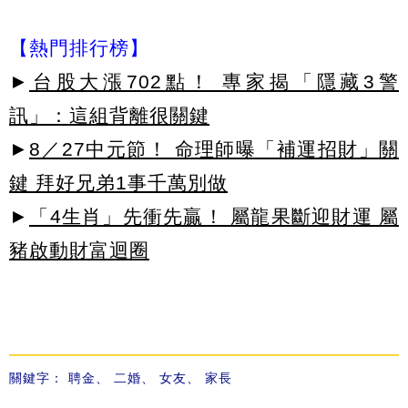
【熱門排行榜】
►
台股大漲702點！ 專家揭「隱藏3警
訊」：這組背離很關鍵
►
8／27中元節！ 命理師曝「補運招財」關
鍵 拜好兄弟1事千萬別做
►
「4生肖」先衝先贏！ 屬龍果斷迎財運 屬
豬啟動財富迴圈
關鍵字：
聘金
、
二婚
、
女友
、
家長