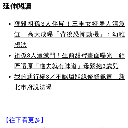
延伸閱讀
狠殺祖孫3人伴屍！三重女婿雇人清魚
缸 高大成曝「背後恐怖動機」：幼稚
想法
祖孫3人遭滅門！生前甜蜜畫面曝光 鎖
匠還原「進去就有味道」母緊抱3歲兒
我的通行權3／不認環狀線修繕龜速 新
北市府說法曝
【往下看更多】