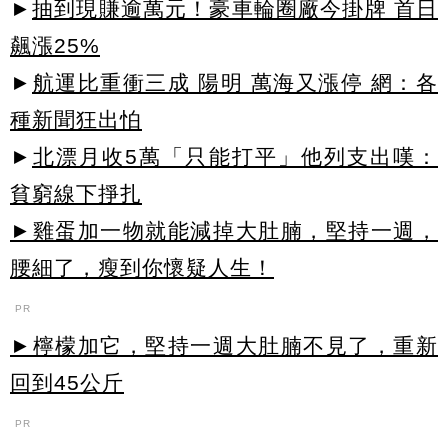
►
抽到現賺逾萬元！豪車輪圈廠今掛牌 首日
飆漲25%
►
航運比重衝三成 陽明 萬海又漲停 網：各
種新聞狂出怕
►
北漂月收5萬「只能打平」他列支出嘆：
貧窮線下掙扎
►雞蛋加一物就能減掉大肚腩，堅持一週，
腰細了，瘦到你懷疑人生！
PR
►檸檬加它，堅持一週大肚腩不見了，重新
回到45公斤
PR