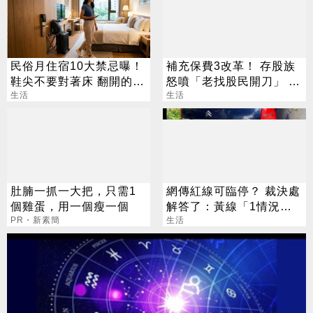
民俗月住宿10大禁忌曝！
補充保費3改革！ 存股族
鞋尖不要對著床 翻開的聖
怒噴「老找股民開刀」 達
經別亂蓋
生活
人曝1招自保
生活
肚腩一抓一大把，只需1
網傳紅線可臨停？ 裁決處
個雞蛋，用一個瘦一個
解答了：黃線「1情況」
PR・新素簡
也算違規
生活