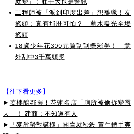
就變」：肚子大也是警訊
工程師被「派到印度出差」想離職！友
搖頭：真有那麼可怕？ 薪水曝光全場
搖頭
18歲少年花300元買刮刮樂彩券！ 意
外刮中3千萬頭獎
【往下看更多】
►
蓋樓釀鄰損！花蓮名店「廁所被偷拆變露
天」！ 建商：不知道有人
►
「麥當勞對講機」開賣就秒殺 黃牛轉手爽