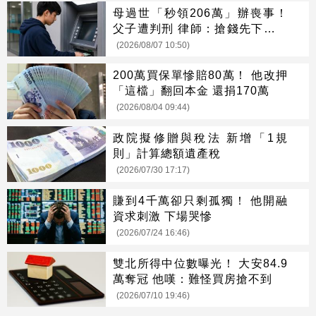
母過世「秒領206萬」辦喪事！
父子遭判刑 律師：搶錢先下手是
罪
(2026/08/07 10:50)
200萬買保單慘賠80萬！ 他改押
「這檔」翻回本金 還捐170萬
(2026/08/04 09:44)
政院擬修贈與稅法 新增「1規
則」計算總額遺產稅
(2026/07/30 17:17)
賺到4千萬卻只剩孤獨！ 他開融
資求刺激 下場哭慘
(2026/07/24 16:46)
雙北所得中位數曝光！ 大安84.9
萬奪冠 他嘆：難怪買房搶不到
(2026/07/10 19:46)