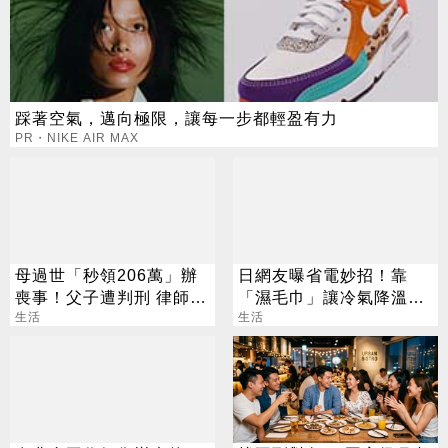
踩著空氣，邁向極限，讓每一步都輕盈有力
PR・NIKE AIR MAX
母過世「秒領206萬」辦
日網友曝省電妙招！靠
喪事！父子遭判刑 律師：
「濕毛巾」讓冷氣降溫
搶錢先下手是罪
生活
空調業者：不建議
生活