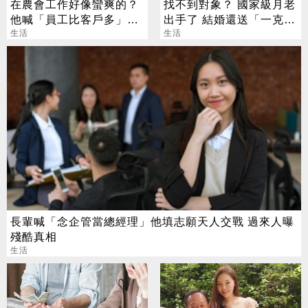
在農會工作好像蠻爽的？
找不到對象？ 國家級月老
他喊「員工比客戶多」內
出手了 結婚還送「一克拉
行人曝真相
生活
鑽戒」
生活
長輩喊「念企管當總經理」他填志願天人交戰 過來人曝
殘酷真相
生活