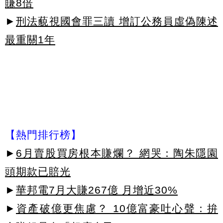
賺8倍
►
刑法藐視國會罪三讀 增訂公務員虛偽陳述
最重關1年
【熱門排行榜】
►
6月賣股買房根本賺爛？ 網哭：陶朱隱園
頭期款已賠光
►
華邦電7月大賺267億 月增近30%
►
資產破億更焦慮？ 10億富豪吐心聲：拚