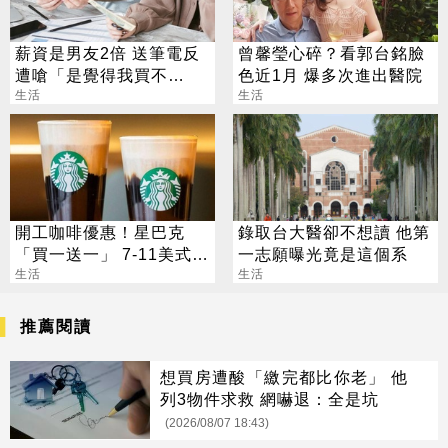
薪資是男友2倍 送筆電反
曾馨瑩心碎？看郭台銘臉
遭嗆「是覺得我買不
色近1月 爆多次進出醫院
起」？ 網齊勸快逃
生活
生活
開工咖啡優惠！星巴克
錄取台大醫卻不想讀 他第
「買一送一」 7-11美式買
一志願曝光竟是這個系
7送7
生活
生活
推薦閱讀
想買房遭酸「繳完都比你老」 他
列3物件求救 網嚇退：全是坑
(2026/08/07 18:43)