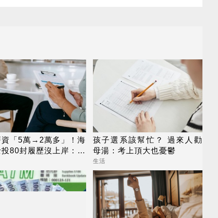
資「5萬→2萬多」！海
孩子選系該幫忙？ 過來人勸
投80封履歷沒上岸：連
母湯：考上頂大也憂鬱
都不給
生活