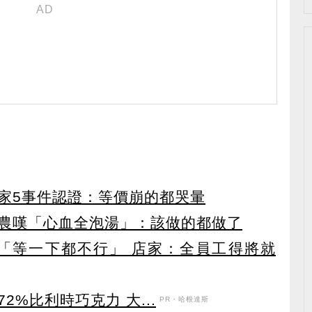
家5事件認證：等價崩的都哭暈
農嘆「心血全泡湯」：該做的都做了
「等一下都不行」 店家：全員工得將就
%比利時巧克力 大...
PR・哈根達斯