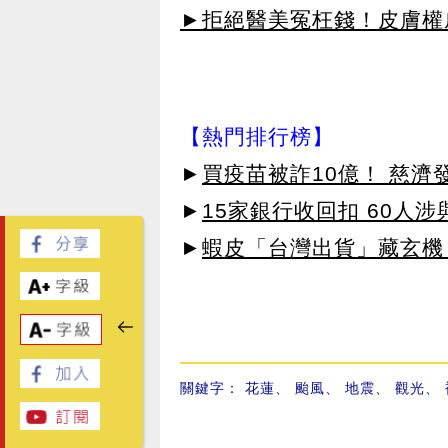
►拒絕醫美冤枉錢！皮膚權威指
【熱門排行榜】
►
買疫苗被詐10億！ 慈
►
15家銀行收回扣 60人
►
蝦皮「台灣出貨」藏玄機
關鍵字：
花蓮
、
颱風
、
地震
、
觀光
、