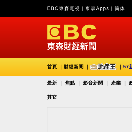
EBC東森電視
｜
東森Apps
｜
简体
首頁
財經新聞
57
最新
焦點
影音新聞
產業
其它