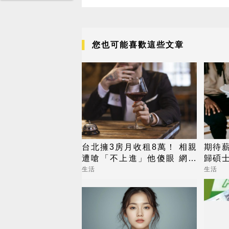
您也可能喜歡這些文章
台北擁3房月收租8萬！ 相親
期待薪
遭嗆「不上進」他傻眼 網曝
歸碩士
關鍵：是硬傷
香蕉
生活
生活