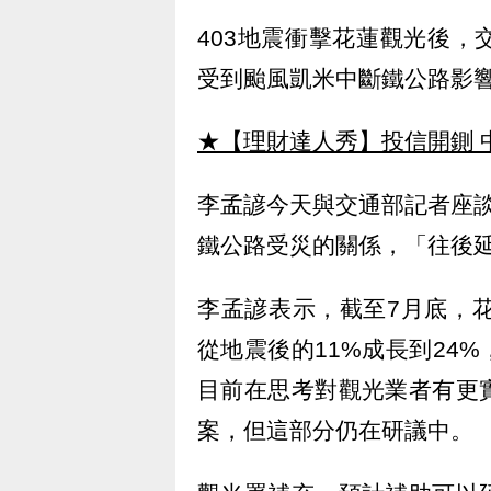
403地震衝擊花蓮觀光後
受到颱風凱米中斷鐵公路影
★【理財達人秀】投信開鍘 
李孟諺今天與交通部記者座
鐵公路受災的關係，「往後
李孟諺表示，截至7月底，
從地震後的11%成長到24
目前在思考對觀光業者有更
案，但這部分仍在研議中。