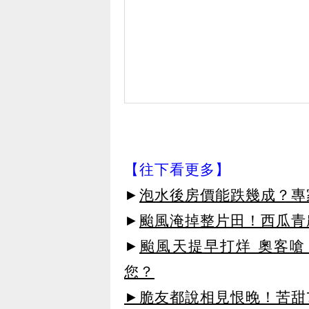
【往下看更多】
►
泡水後房價能跌幾成？專
►
颱風淹掉整片田！西瓜青
►
颱風天提早打烊 奧客嗆
您？
►脆友都說相見恨晚！苦甜72