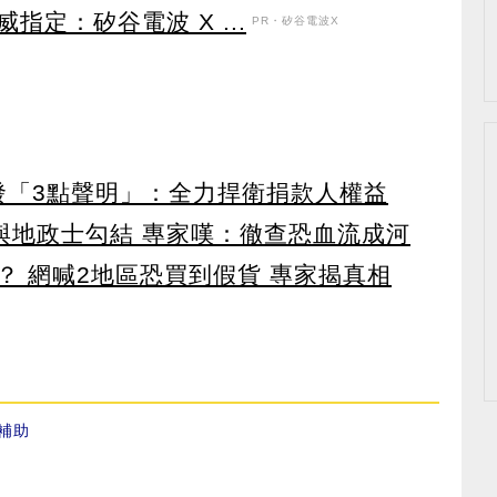
定：矽谷電波 X ...
PR・矽谷電波X
濟發「3點聲明」：全力捍衛捐款人權益
涉與地政士勾結 專家嘆：徹查恐血流成河
？ 網喊2地區恐買到假貨 專家揭真相
補助