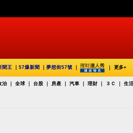
新聞王
57爆新聞
夢想街57號
更多+
政治
全球
台股
房產
汽車
理財
３Ｃ
生