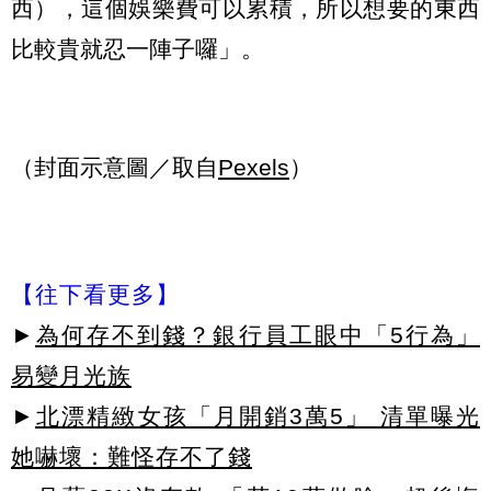
西），這個娛樂費可以累積，所以想要的東西
比較貴就忍一陣子囉」。
（封面示意圖／取自
Pexels
）
【往下看更多】
►
為何存不到錢？銀行員工眼中「5行為」
易變月光族
►
北漂精緻女孩「月開銷3萬5」 清單曝光
她嚇壞：難怪存不了錢