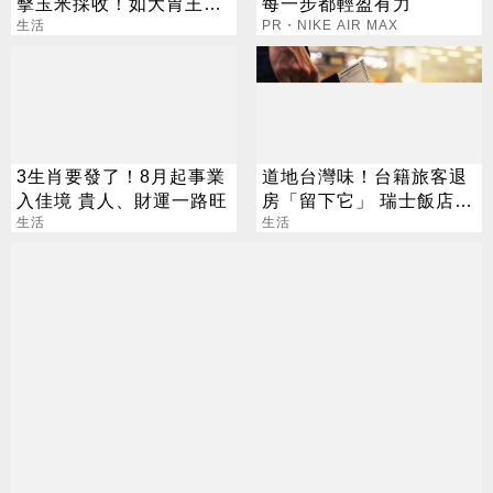
擊玉米採收！如大胃王進
每一步都輕盈有力
食
生活
PR・NIKE AIR MAX
3生肖要發了！8月起事業
道地台灣味！台籍旅客退
入佳境 貴人、財運一路旺
房「留下它」 瑞士飯店員
生活
工吃上癮
生活