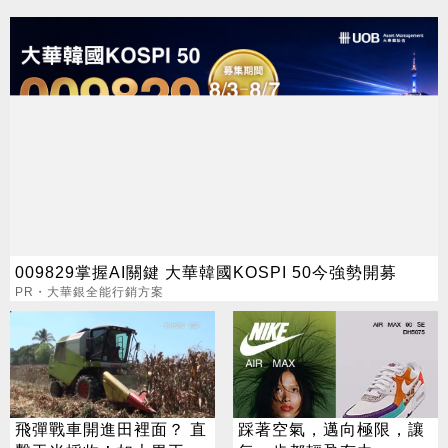
009829掌握AI關鍵 大華韓國KOSPI 50今強勢開募
PR・大華銀全能行銷方案
飛彈戰車開進田裡面？ 直
踩著空氣，邁向極限，讓