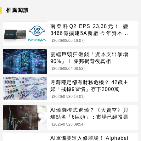
推薦閱讀
南亞科Q2 EPS 23.38元！ 砸
3466億擴建5A新廠 今年資本支
出增至697億
(2026/08/05 16:07)
雲端巨頭狂砸錢「資本支出暴增
90%」！ 集邦揭背後真相
(2026/08/04 08:53)
月薪穩定卻有財務危機？ 42歲主
婦「戒掉9習慣」存下2000萬
(2026/07/30 14:01)
AI燒錢模式退燒？《大賣空》貝
瑞點名「6巨頭」：市場已經投票
(2026/07/28 09:54)
AI軍備賽進入修羅場！ Alphabet