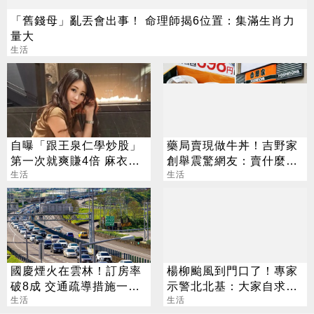
「舊錢母」亂丟會出事！ 命理師揭6位置：集滿生肖力
量大
生活
自曝「跟王泉仁學炒股」
藥局賣現做牛丼！吉野家
第一次就爽賺4倍 麻衣：
創舉震驚網友：賣什麼都
感謝指導
生活
不怪了？
生活
國慶煙火在雲林！訂房率
楊柳颱風到門口了！專家
破8成 交通疏導措施一次
示警北北基：大家自求多
看
生活
福
生活