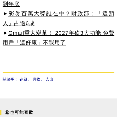
到年底
►
彩券百萬大獎誰在中？財政部：「這類
人」占逾6成
►
Gmail重大變革！ 2027年砍3大功能 免費
用戶「這好康」不能用了
關鍵字：
存錢
、
月收
、
支出
您也可能喜歡