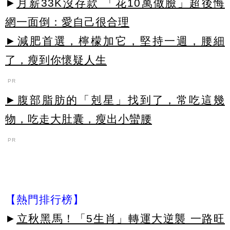
►
月薪33K沒存款 「花10萬做臉」超後悔
網一面倒：愛自己很合理
►減肥首選，檸檬加它，堅持一週，腰細
了，瘦到你懷疑人生
PR
►腹部脂肪的「剋星」找到了，常吃這幾
物，吃走大肚囊，瘦出小蠻腰
PR
【熱門排行榜】
►
立秋黑馬！「5生肖」轉運大逆襲 一路旺