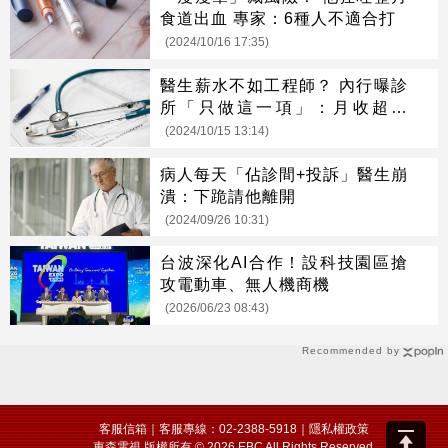
食道出血 專家：6種人不適合打
(2024/10/16 17:35)
醫生薪水不如工程師？ 內行曝診
所「只做這一項」：月收超過
500萬
(2024/10/15 13:14)
病人每天「佔診間+投訴」醫生崩
潰：下跪請他離開
(2024/09/26 10:31)
台波深化AI合作！設科技園區搶
攻電動車、無人機商機
(2026/06/23 08:43)
Recommended by
客服信箱
｜客服專線：02-2388-5918｜
隱私權政策
東森電視 版權所有 © 2026 EBC All Rights Reserved.