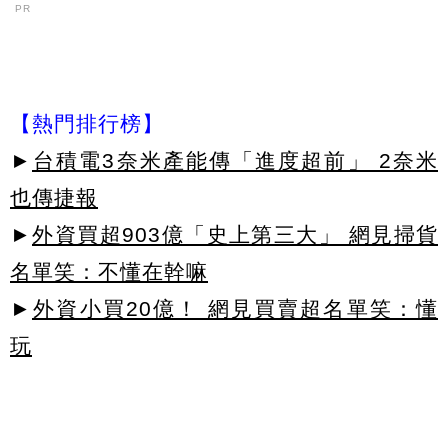
PR
【熱門排行榜】
►
台積電3奈米產能傳「進度超前」 2奈米
也傳捷報
►
外資買超903億「史上第三大」 網見掃貨
名單笑：不懂在幹嘛
►
外資小買20億！ 網見買賣超名單笑：懂
玩