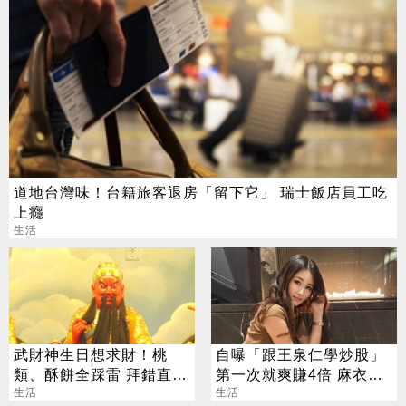
道地台灣味！台籍旅客退房「留下它」 瑞士飯店員工吃
上癮
生活
武財神生日想求財！桃
自曝「跟王泉仁學炒股」
類、酥餅全踩雷 拜錯直接
第一次就爽賺4倍 麻衣：
「輸」掉
生活
感謝指導
生活