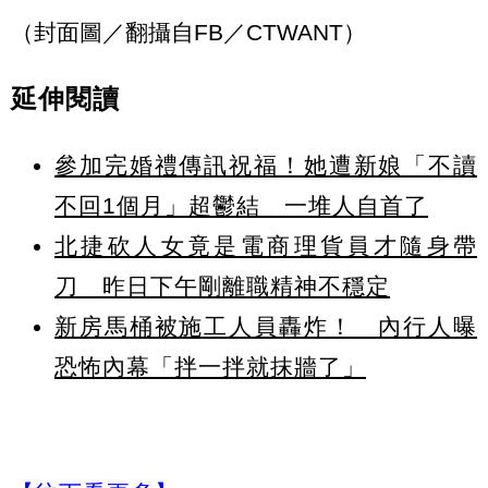
（封面圖／翻攝自FB／CTWANT）
延伸閱讀
參加完婚禮傳訊祝福！她遭新娘「不讀
不回1個月」超鬱結 一堆人自首了
北捷砍人女竟是電商理貨員才隨身帶
刀 昨日下午剛離職精神不穩定
新房馬桶被施工人員轟炸！ 內行人曝
恐怖內幕「拌一拌就抹牆了」