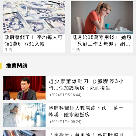
政府發錢了！ 平均每人可
尪月給18萬零用錢！ 她怨
領1萬6 7/31入帳
「只顧工作太無趣」 網傻
生活
眼：真不知足
生活
推薦閱讀
趙少康驚爆動刀 心臟驟停3小
時…住加護病房：死而復生
(2024/11/05 16:44)
胸腔科醫師人數雪崩下跌！ 蘇一
峰嘆：餿水鐵飯碗
(2024/11/04 09:24)
「瘦瘦筆」藏風險！ 他狂吐整月