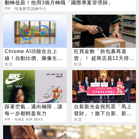
翻轉低薪！他用3個月轉職「國際專案管理師」
PR・恆逸教育訓練中心
Chrome AI功能在台上
狂買金飾「拆包裹再退
線！自動比價、圖像生成
貨」！ 超商店員12天得手
化身最強助理
生活
39萬 下場出爐
生活
踩著空氣，邁向極限，讓
台新新光金祝民眾「馬上
每一步都輕盈有力
發財」！旗下台新、新光
PR・NIKE AIR MAX
銀行發送發財金
生活