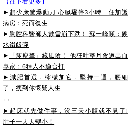
【往下看更多】
►
趙少康驚爆動刀 心臟驟停3小時…住加護
病房：死而復生
►
胸腔科醫師人數雪崩下跌！ 蘇一峰嘆：餿
水鐵飯碗
►
「瘦瘦筆」藏風險！ 他狂吐整月食道出血
專家：6種人不適合打
►減肥首選，檸檬加它，堅持一週，腰細
了，瘦到你懷疑人生
PR
►起床就先做件事，沒三天小腹就不見了!
肚子一天天變小！