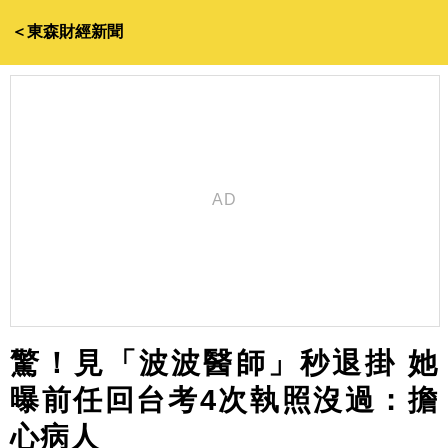
＜東森財經新聞
驚！見「波波醫師」秒退掛 她
曝前任回台考4次執照沒過：擔
心病人