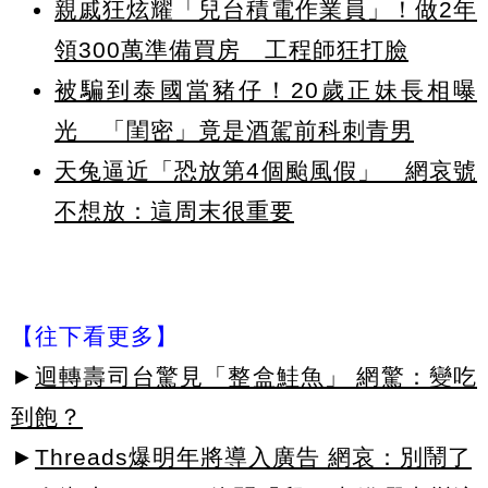
親戚狂炫耀「兒台積電作業員」！做2年
領300萬準備買房 工程師狂打臉
被騙到泰國當豬仔！20歲正妹長相曝
光 「閨密」竟是酒駕前科刺青男
天兔逼近「恐放第4個颱風假」 網哀號
不想放：這周末很重要
【往下看更多】
►
迴轉壽司台驚見「整盒鮭魚」 網驚：變吃
到飽？
►
Threads爆明年將導入廣告 網哀：別鬧了