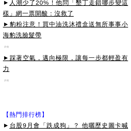
►
人潮少了20%！他問「墾丁走錯哪步變這
樣」網一票開酸：沒救了
►豹粉注意！買中油洗沐禮盒送無所事事小
海豹洗臉髮帶
PR
►踩著空氣，邁向極限，讓每一步都輕盈有
力
PR
【熱門排行榜】
►
台股9月會「跌成狗」？ 他曬歷史圖卡喊