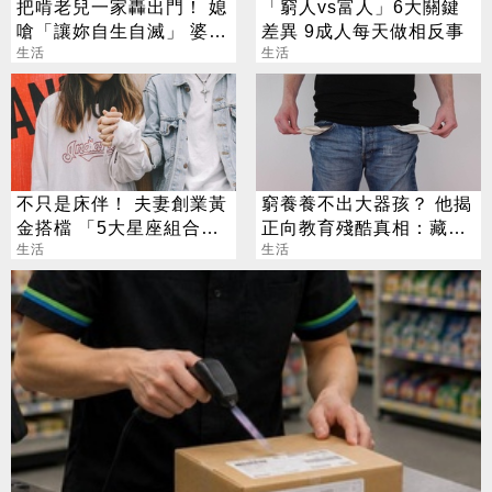
把啃老兒一家轟出門！ 媳
「窮人vs富人」6大關鍵
嗆「讓妳自生自滅」 婆笑
差異 9成人每天做相反事
酸：沒本事
生活
生活
不只是床伴！ 夫妻創業黃
窮養養不出大器孩？ 他揭
金搭檔 「5大星座組合」
正向教育殘酷真相：藏了
最會賺
生活
「階級緩衝墊」
生活