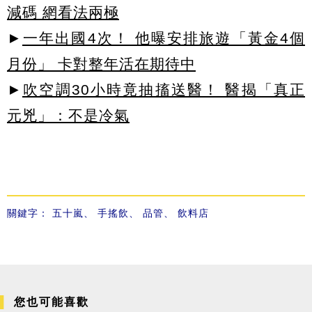
減碼 網看法兩極
►
一年出國4次！ 他曝安排旅遊「黃金4個
月份」 卡對整年活在期待中
►
吹空調30小時竟抽搐送醫！ 醫揭「真正
元兇」：不是冷氣
關鍵字：
五十嵐
、
手搖飲
、
品管
、
飲料店
您也可能喜歡