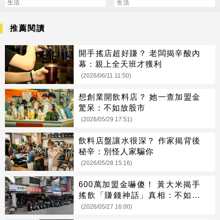
有感
生活
勸：眼光太狹隘
生活
推薦閱讀
開手搖店超好賺？ 老闆揭辛酸內
幕：親上全天班才獲利
(2026/06/11 11:50)
想創業開飲料店？ 她一查加盟金
驚呆：不如放股市
(2026/05/29 17:51)
飲料店盤讓水很深？ 作家揭背後
秘辛：別怪人家騙你
(2026/05/28 15:16)
600萬加盟金嚇傻！ 黃大米揭手
搖飲「賺錢神話」真相：不如買
股
(2026/05/27 16:00)