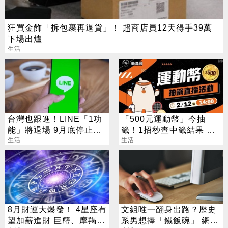
狂買金飾「拆包裹再退貨」！ 超商店員12天得手39萬
下場出爐
生活
台灣也跟進！LINE「1功
「500元運動幣」今抽
能」將退場 9月底停止服
籤！1招秒查中籤結果 領
務
生活
取、使用方法一次看
生活
8月財運大爆發！ 4星座有
文組唯一翻身出路？歷史
望加薪進財 巨蟹、摩羯最
系男想捧「鐵飯碗」 網