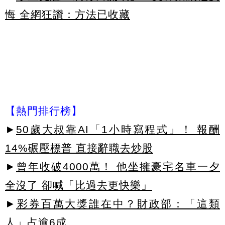
悔 全網狂讚：方法已收藏
【熱門排行榜】
►
50歲大叔靠AI「1小時寫程式」！ 報酬
14%碾壓標普 直接辭職去炒股
►
曾年收破4000萬！ 他坐擁豪宅名車一夕
全沒了 卻喊「比過去更快樂」
►
彩券百萬大獎誰在中？財政部：「這類
人」占逾6成