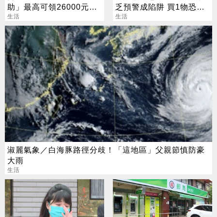
助」最高可領26000元
乏預警成陷阱 買1物恐挨
3/22截止收件
生活
罰百萬
生活
淑麗氣象／白海豚路徑分歧！「這地區」父親節慎防豪
大雨
生活