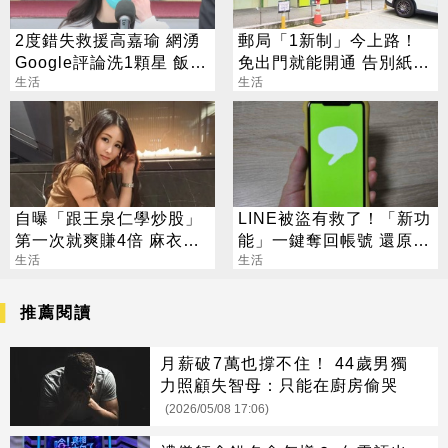
2度錯失救援高嘉瑜 網湧
郵局「1新制」今上路！
Google評論洗1顆星 飯店
免出門就能開通 告別紙本
回應了
生活
不用跑臨櫃
生活
自曝「跟王泉仁學炒股」
LINE被盜有救了！「新功
第一次就爽賺4倍 麻衣：
能」一鍵奪回帳號 還原聊
感謝指導
生活
天紀錄
生活
推薦閱讀
月薪破7萬也撐不住！ 44歲男獨
力照顧失智母：只能在廚房偷哭
(2026/05/08 17:06)