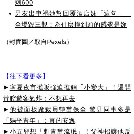
剩600
男友出車禍她幫回覆酒店妹「這句」
全場毀三觀：為什麼撞到頭的感覺是妳
（封面圖／取自Pexels）
【往下看更多】
►
寧夏夜市攤販強迫推銷「小變大」！還開
黃腔遊客氣炸：不想再去
►
他被面板廠裁員轉當保全 驚見同事多是
「躺平青年」：真的安逸
►
小五兒想「刺青當流氓」！父神招讓他反