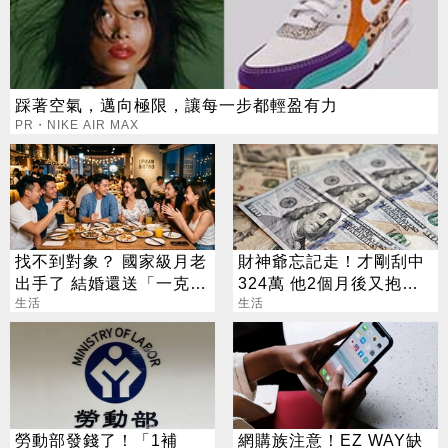
踩著空氣，邁向極限，讓每一步都輕盈有力
PR・NIKE AIR MAX
找不到對象？ 國家級月老
財神爺忘記走！才剛刮中
出手了 結婚還送「一克拉
324萬 他2個月後又抱回
鑽戒」
生活
3243萬
生活
勞動部發錢了！「1補
網購族注意！EZ WAY缺