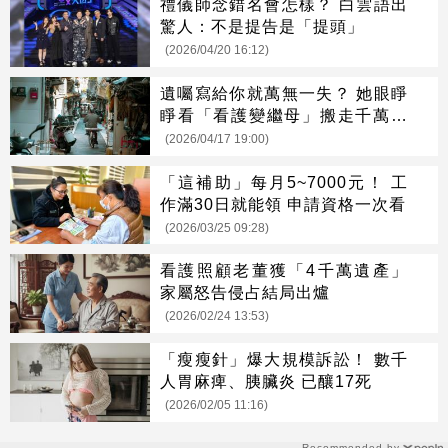
禮儀師念錯名會怎樣？ 白雲語出
驚人：不是提告是「提頭」
(2026/04/20 16:12)
遺囑寫給你就萬無一失？ 她眼睜
睜看「看護變繼母」搬走千萬遺
產
(2026/04/17 19:00)
「這補助」每月5~7000元！ 工
作滿30日就能領 申請資格一次看
(2026/03/25 09:28)
看護照顧老董獲「4千萬遺產」
家屬怒告侵占結局出爐
(2026/02/24 13:53)
「瘦瘦針」爆大規模訴訟！ 數千
人胃麻痺、胰臟炎 已釀17死
(2026/02/05 11:16)
Recommended by