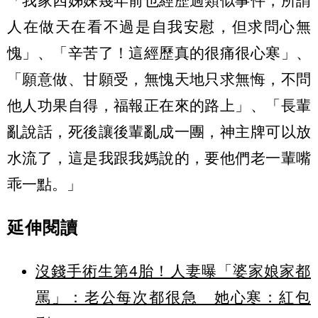
「我家四姊妹幾年前也經歷過類似事件，所謂
人在做天在看不過是自我安慰，但求問心無
愧」、「辛苦了！這經歷真的很痛很心寒」、
「願意做、甘願受，無愧天地只求無悔，不問
他人功果自得，福報正在來的路上」、「長輩
亂說話，死後讓後輩亂成一團，神主牌可以放
水流了，這是我跟我媽說的，要他們老一輩嘴
乖一點。」
延伸閱讀
沒錢手術生第4胎！人妻曝「婆家娘家都
罵」：老公每次都很急 她心寒：紅包