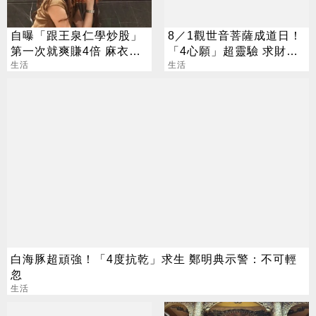
自曝「跟王泉仁學炒股」
8／1觀世音菩薩成道日！
第一次就爽賺4倍 麻衣：
「4心願」超靈驗 求財供
感謝指導
生活
品、禁忌一次看
生活
白海豚超頑強！「4度抗乾」求生 鄭明典示警：不可輕
忽
生活