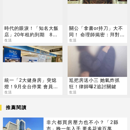
時代的眼淚！「知名大飯
關公「拿書or持刀」大不
店」20年租約到期 8／1
同！ 命理師揭密：拜對大
熄燈
生活
加分、拜錯恐虧本
生活
統一「2大健身房」突熄
尪把房送小三 她氣炸抓
燈！9月全台停業 會員退
狂！律師曝2追討關鍵
費方案一次看
生活
生活
推薦閱讀
非六都買房壓力也不小？「2縣
市」晚一年入手 要多花逾百萬