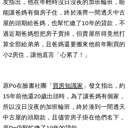
友指出，他在年輕時沒日沒夜的加班輪班，盼
能讓爸媽有個房子住，終於湊齊一間透天中古
屋的頭期給爸媽，也幫忙繳了10年的貸款，不
過近期爸媽想把房子賣掉，但賣屋所得竟然打
算全部給弟弟，且爸媽還要搬來他前年剛買的
小2房住，讓他直言「心累了！」
原Po在臉書社團「
買房知識家
」發文指出，約
15年前他還20歲出頭時，為了讓爸媽有個家，
所以沒日沒夜的加班輪班，終於湊到一間透天
中古屋的頭期款，且儘管房子掛在他們名下，
原Po仍幫忙繳了10年的貸款。