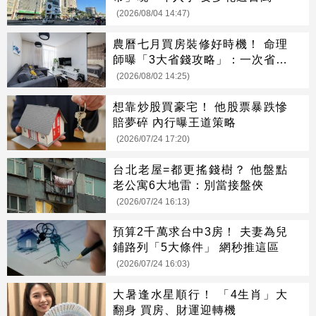
(2026/08/04 14:47)
農曆七月買房裝修好時機！ 命理
師曝「3大省錢攻略」：一次省很
大
(2026/08/02 14:25)
想靠炒股買豪宅！ 他股票暴跌慘
賠夢碎 內行曝王道策略
(2026/07/24 17:20)
台北老屋=都更搖錢樹？ 他盤點
老公寓6大地雷：別當接盤俠
(2026/07/24 16:13)
預算2千萬求台中3房！ 夫妻為兒
鋪路列「5大條件」 網秒推這區
(2026/07/24 16:03)
大暑逢水星順行！ 「4生肖」大
翻身 買房、財運迎轉機