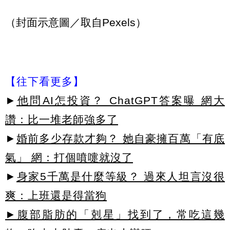
（封面示意圖／取自Pexels）
【往下看更多】
►
他問AI怎投資？ ChatGPT答案曝 網大
讚：比一堆老師強多了
►
婚前多少存款才夠？ 她自豪擁百萬「有底
氣」 網：打個噴嚏就沒了
►
身家5千萬是什麼等級？ 過來人坦言沒很
爽：上班還是得當狗
►腹部脂肪的「剋星」找到了，常吃這幾