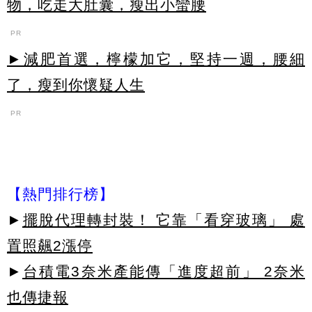
物，吃走大肚囊，瘦出小蠻腰
PR
►減肥首選，檸檬加它，堅持一週，腰細
了，瘦到你懷疑人生
PR
【熱門排行榜】
►
擺脫代理轉封裝！ 它靠「看穿玻璃」 處
置照飆2漲停
►
台積電3奈米產能傳「進度超前」 2奈米
也傳捷報