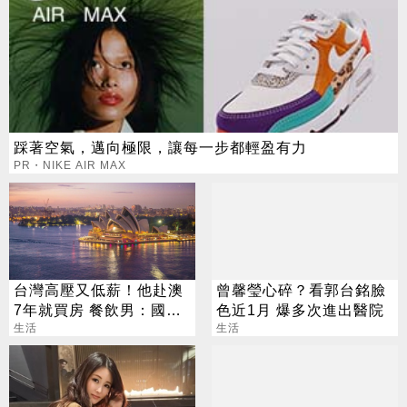
踩著空氣，邁向極限，讓每一步都輕盈有力
PR・NIKE AIR MAX
台灣高壓又低薪！他赴澳
曾馨瑩心碎？看郭台銘臉
7年就買房 餐飲男：國外
色近1月 爆多次進出醫院
月亮真的比較圓
生活
生活