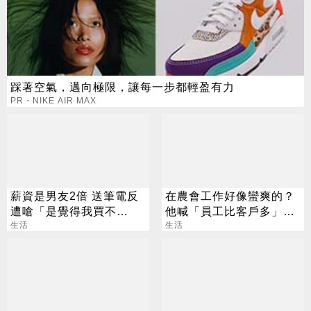
踩著空氣，邁向極限，讓每一步都輕盈有力
PR・NIKE AIR MAX
薪資是男友2倍 送筆電反
在農會工作好像蠻爽的？
遭嗆「是覺得我買不
他喊「員工比客戶多」內
起」？ 網齊勸快逃
生活
行人曝真相
生活