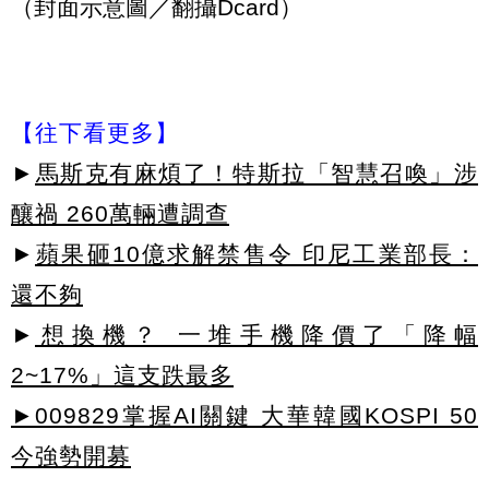
（封面示意圖／翻攝Dcard）
【往下看更多】
►
馬斯克有麻煩了！特斯拉「智慧召喚」涉
釀禍 260萬輛遭調查
►
蘋果砸10億求解禁售令 印尼工業部長：
還不夠
►
想換機？ 一堆手機降價了「降幅
2~17%」這支跌最多
►009829掌握AI關鍵 大華韓國KOSPI 50
今強勢開募