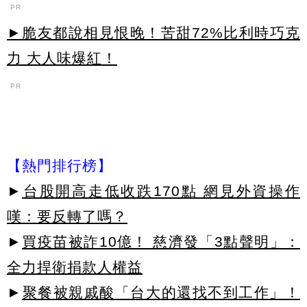
PR
►脆友都說相見恨晚！苦甜72%比利時巧克
力 大人味爆紅！
PR
【熱門排行榜】
►
台股開高走低收跌170點 網見外資操作
嘆：要反轉了嗎？
►
買疫苗被詐10億！ 慈濟發「3點聲明」：
全力捍衛捐款人權益
►
聚餐被親戚酸「台大的還找不到工作」！