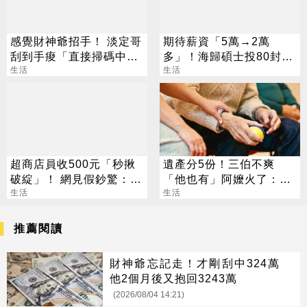
感覺財神爺招手！ 淡定哥
期待薪資「5萬→2萬
刮到手痠「直接掃碼中
多」！海歸碩士投80封履
2000萬」
生活
歷沒上岸：連香蕉都不給
生活
超商店員收500元「秒揪
遺產分5份！三伯不爽
破綻」！ 網見假鈔驚：也
「他也有」阿嬤火了：全
太像
生活
捐孤兒院
生活
推薦閱讀
財神爺忘記走！才剛刮中324萬
他2個月後又抱回3243萬
(2026/08/04 14:21)