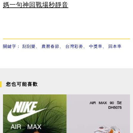
媽一句神回戰場秒靜音
關鍵字：
刮刮樂
、
農曆春節
、
台灣彩劵
、
中獎率
、
回本率
您也可能喜歡